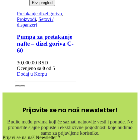
Brz pregled
Pretakanje dizel goriva
,
Proizvodi
,
Setovi /
dispanzeri
Pumpa za pretakanje
nafte – dizel goriva C-
60
30,000.00
RSD
Ocenjeno sa
0
od 5
Dodaj u Korpu
Prijavite se na naš newsletter!
Budite među prvima koji će saznati najnovije vesti i ponude. Ne
propustite sjajne popuste i ekskluzivne pogodnosti koje nudimo
samo za prijavljene korisnike.
Prijavi se na naš Newsletter
*