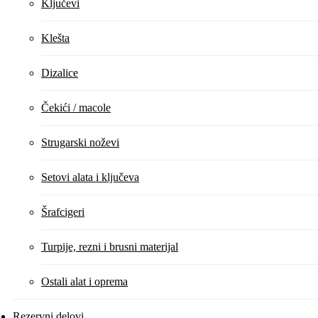
Ključevi
Klešta
Dizalice
Čekići / macole
Strugarski noževi
Setovi alata i ključeva
Šrafcigeri
Turpije, rezni i brusni materijal
Ostali alat i oprema
Rezervni delovi