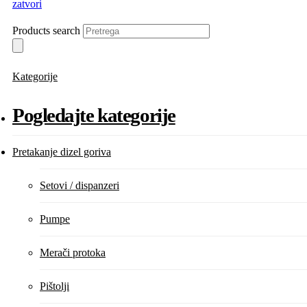
zatvori
Products search
Kategorije
Pogledajte kategorije
Pretakanje dizel goriva
Setovi / dispanzeri
Pumpe
Merači protoka
Pištolji