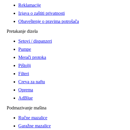
Reklamacije
Izjava o zaštiti privatnosti
Obaveštenje o pravima potrošača
Pretakanje dizela
Setovi / dispanzeri
Pumpe
Merači protoka
Pištolji
Filteri
Creva za naftu
Oprema
AdBlue
Podmazivanje mašina
Ručne mazalice
Garažne mazalice