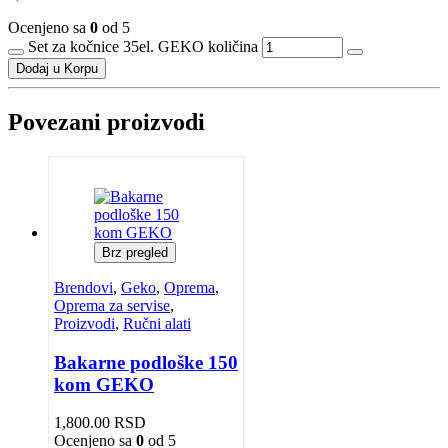
Ocenjeno sa
0
od 5
Set za kočnice 35el. GEKO količina
Dodaj u Korpu
Povezani proizvodi
Brz pregled
Brendovi
,
Geko
,
Oprema
,
Oprema za servise
,
Proizvodi
,
Ručni alati
Bakarne podloške 150
kom GEKO
1,800.00
RSD
Ocenjeno sa
0
od 5