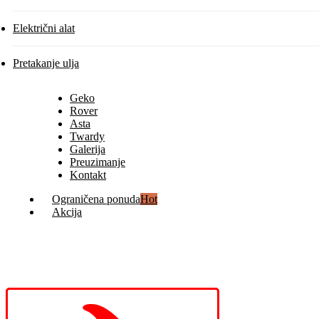
Električni alat
Pretakanje ulja
Geko
Rover
Asta
Twardy
Galerija
Preuzimanje
Kontakt
Ograničena ponuda
Hot
Akcija