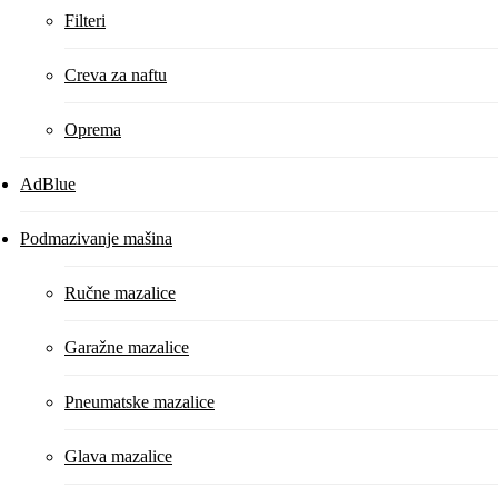
Filteri
Creva za naftu
Oprema
AdBlue
Podmazivanje mašina
Ručne mazalice
Garažne mazalice
Pneumatske mazalice
Glava mazalice