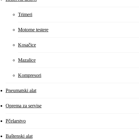
Trimeri
Motorne testere
Kosačice
Mazalice
Kompresori
Pneumatski alat
Oprema za servise
Pčelarstvo
Baštenski alat