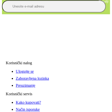
Posalji
Korisnički nalog
Ulogujte se
Zaboravljena lozinka
Preuzimanje
Korisnički servis
Kako kupovati?
Način isporuke