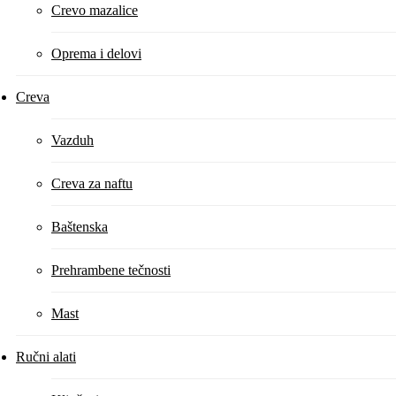
Crevo mazalice
Oprema i delovi
Creva
Vazduh
Creva za naftu
Baštenska
Prehrambene tečnosti
Mast
Ručni alati