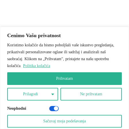
Cenimo Vašu privatnost
Koristimo kolačiće da bismo poboljšali vaše iskustvo pregledanja,
prikazivali personalizovane oglase ili sadržaj i analizirali naš
saobraćaj. Klikom na „Prihvatam“, pristajete na našu upotrebu
kolačića.
Politika kolačića
Prihvatam
Prilagodi
Ne prihvatam
Neophodni
Sačuvaj moja podešavanja