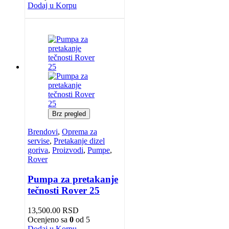
Dodaj u Korpu
Brz pregled
Brendovi
,
Oprema za
servise
,
Pretakanje dizel
goriva
,
Proizvodi
,
Pumpe
,
Rover
Pumpa za pretakanje
tečnosti Rover 25
13,500.00
RSD
Ocenjeno sa
0
od 5
Dodaj u Korpu