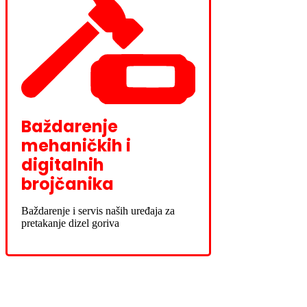
Baždarenje
mehaničkih i
digitalnih
brojčanika
Baždarenje i servis naših uređaja za
pretakanje dizel goriva
Novo u ponudi