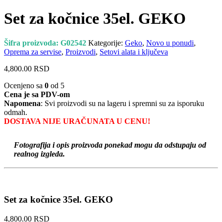
Set za kočnice 35el. GEKO
Šifra proizvoda:
G02542
Kategorije:
Geko
,
Novo u ponudi
,
Oprema za servise
,
Proizvodi
,
Setovi alata i ključeva
4,800.00
RSD
Ocenjeno sa
0
od 5
Cena je sa PDV-om
Napomena
: Svi proizvodi su na lageru i spremni su za isporuku
odmah.
DOSTAVA NIJE URAČUNATA U CENU!
Fotografija i opis proizvoda ponekad mogu da odstupaju od
realnog izgleda.
Set za kočnice 35el. GEKO
4,800.00
RSD