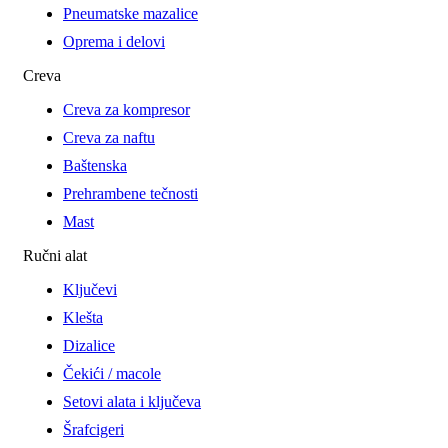
Pneumatske mazalice
Oprema i delovi
Creva
Creva za kompresor
Creva za naftu
Baštenska
Prehrambene tečnosti
Mast
Ručni alat
Ključevi
Klešta
Dizalice
Čekići / macole
Setovi alata i ključeva
Šrafcigeri