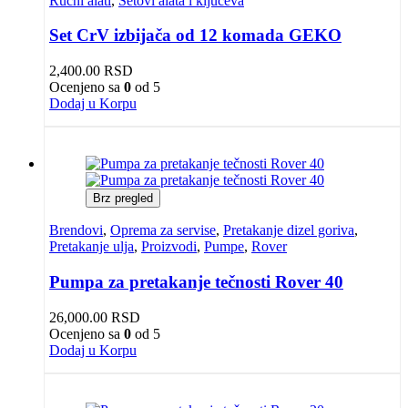
Ručni alati
,
Setovi alata i ključeva
Set CrV izbijača od 12 komada GEKO
2,400.00
RSD
Ocenjeno sa
0
od 5
Dodaj u Korpu
Brz pregled
Brendovi
,
Oprema za servise
,
Pretakanje dizel goriva
,
Pretakanje ulja
,
Proizvodi
,
Pumpe
,
Rover
Pumpa za pretakanje tečnosti Rover 40
26,000.00
RSD
Ocenjeno sa
0
od 5
Dodaj u Korpu