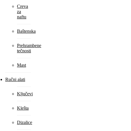
Creva
za
naftu
Baštenska
Prehrambene
tečnosti
Mast
Ručni alati
Ključevi
Klešta
Dizalice