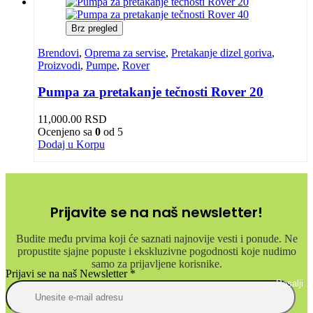
Brz pregled
Brendovi
,
Oprema za servise
,
Pretakanje dizel goriva
,
Proizvodi
,
Pumpe
,
Rover
Pumpa za pretakanje tečnosti Rover 20
11,000.00
RSD
Ocenjeno sa
0
od 5
Dodaj u Korpu
Prijavite se na naš newsletter!
Budite među prvima koji će saznati najnovije vesti i ponude. Ne
propustite sjajne popuste i ekskluzivne pogodnosti koje nudimo
samo za prijavljene korisnike.
Prijavi se na naš Newsletter
*
Posalji