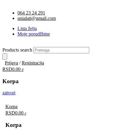
064 23 24 291
unialati@gmail.com
Lista želja
Moje porudžbine
Products search
Prijava
/
Registracija
RSD0.00
0
Korpa
zatvori
Korpa
RSD0.00
0
Korpa