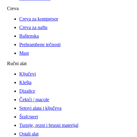
Creva
Creva za kompresor
Creva za naftu
Baštenska
Prehrambene tečnosti
Mast
Ručni alat
Ključevi
Klešta
Dizalice
Čekići / macole
Setovi alata i ključeva
Šrafcigeri
Turpije, rezni i brusni materijal
Ostali alat