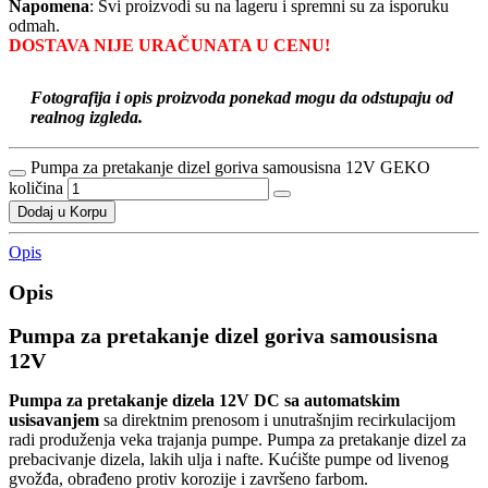
Napomena
: Svi proizvodi su na lageru i spremni su za isporuku
odmah.
DOSTAVA NIJE URAČUNATA U CENU!
Fotografija i opis proizvoda ponekad mogu da odstupaju od
realnog izgleda.
Pumpa za pretakanje dizel goriva samousisna 12V GEKO
količina
Dodaj u Korpu
Opis
Opis
Pumpa za pretakanje dizel goriva samousisna
12V
Pumpa za pretakanje dizela 12V DC sa automatskim
usisavanjem
sa direktnim prenosom i unutrašnjim recirkulacijom
radi produženja veka trajanja pumpe. Pumpa za pretakanje dizel za
prebacivanje dizela, lakih ulja i nafte. Kućište pumpe od livenog
gvožđa, obrađeno protiv korozije i završeno farbom.