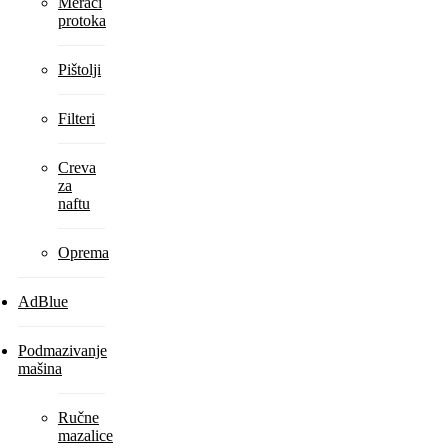
Merači
protoka
Pištolji
Filteri
Creva
za
naftu
Oprema
AdBlue
Podmazivanje
mašina
Ručne
mazalice