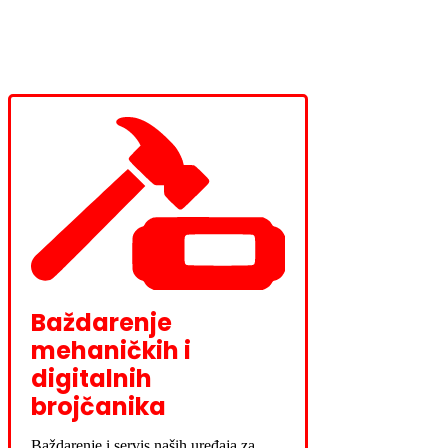
Baždarenje
mehaničkih i
digitalnih
brojčanika
Baždarenje i servis naših uređaja za