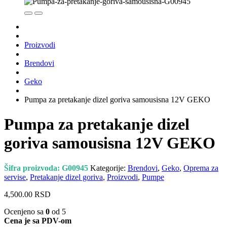
Proizvodi
Brendovi
Geko
Pumpa za pretakanje dizel goriva samousisna 12V GEKO
Pumpa za pretakanje dizel
goriva samousisna 12V GEKO
Šifra proizvoda:
G00945
Kategorije:
Brendovi
,
Geko
,
Oprema za
servise
,
Pretakanje dizel goriva
,
Proizvodi
,
Pumpe
4,500.00
RSD
Ocenjeno sa
0
od 5
Cena je sa PDV-om