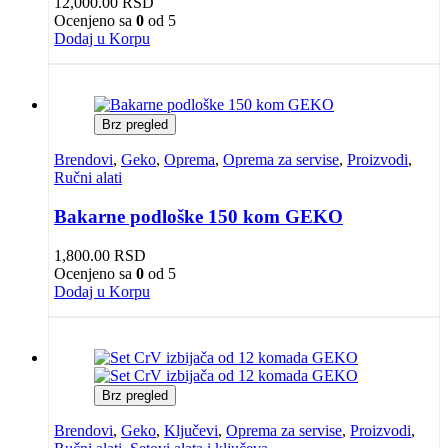
12,000.00
RSD
Ocenjeno sa
0
od 5
Dodaj u Korpu
Brz pregled
Brendovi
,
Geko
,
Oprema
,
Oprema za servise
,
Proizvodi
,
Ručni alati
Bakarne podloške 150 kom GEKO
1,800.00
RSD
Ocenjeno sa
0
od 5
Dodaj u Korpu
Brz pregled
Brendovi
,
Geko
,
Ključevi
,
Oprema za servise
,
Proizvodi
,