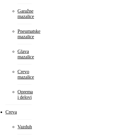
Garažne
mazalice
Pneumatske
mazalice
Glava
mazalice
Crevo
mazalice
Oprema
i delovi
Creva
Vazduh