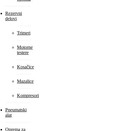
Rezervni
delovi
Trimeri
Motorne
testere
Kosačice
Mazalice
Kompresori
Pneumatski
alat
Oprema za