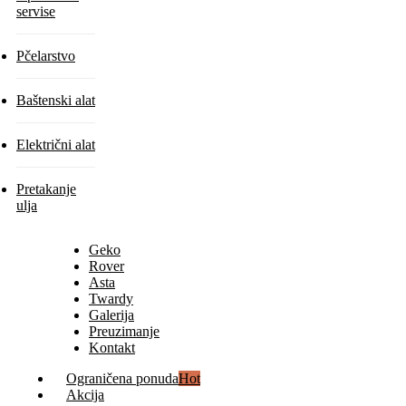
servise
Pčelarstvo
Baštenski alat
Električni alat
Pretakanje
ulja
Geko
Rover
Asta
Twardy
Galerija
Preuzimanje
Kontakt
Ograničena ponuda
Hot
Akcija