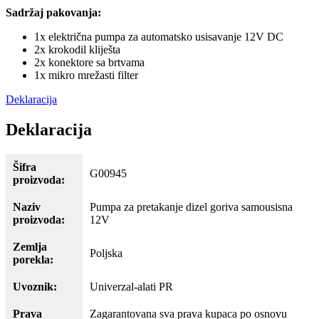
Sadržaj pakovanja:
1x električna pumpa za automatsko usisavanje 12V DC
2x krokodil kliješta
2x konektore sa brtvama
1x mikro mrežasti filter
Deklaracija
Deklaracija
Šifra
G00945
proizvoda:
Naziv
Pumpa za pretakanje dizel goriva samousisna
proizvoda:
12V
Zemlja
Poljska
porekla:
Uvoznik:
Univerzal-alati PR
Prava
Zagarantovana sva prava kupaca po osnovu