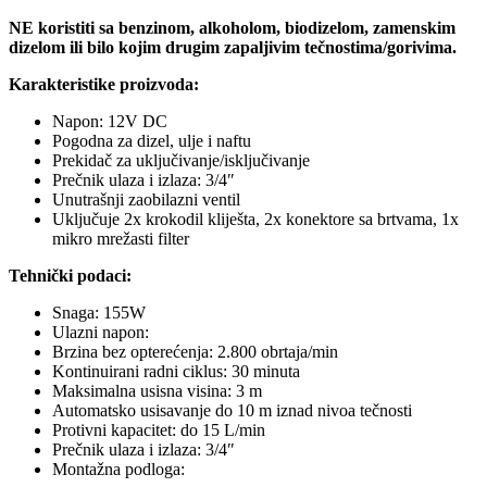
NE koristiti sa benzinom, alkoholom, biodizelom, zamenskim
dizelom ili bilo kojim drugim zapaljivim tečnostima/gorivima.
Karakteristike proizvoda:
Napon: 12V DC
Pogodna za dizel, ulje i naftu
Prekidač za uključivanje/isključivanje
Prečnik ulaza i izlaza: 3/4″
Unutrašnji zaobilazni ventil
Uključuje 2x krokodil kliješta, 2x konektore sa brtvama, 1x
mikro mrežasti filter
Tehnički podaci:
Snaga: 155W
Ulazni napon:
Brzina bez opterećenja: 2.800 obrtaja/min
Kontinuirani radni ciklus: 30 minuta
Maksimalna usisna visina: 3 m
Automatsko usisavanje do 10 m iznad nivoa tečnosti
Protivni kapacitet: do 15 L/min
Prečnik ulaza i izlaza: 3/4″
Montažna podloga: