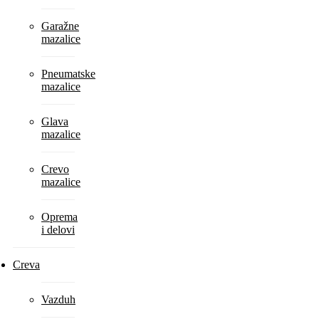
Garažne
mazalice
Pneumatske
mazalice
Glava
mazalice
Crevo
mazalice
Oprema
i delovi
Creva
Vazduh