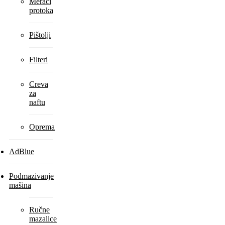
Merači
protoka
Pištolji
Filteri
Creva
za
naftu
Oprema
AdBlue
Podmazivanje
mašina
Ručne
mazalice