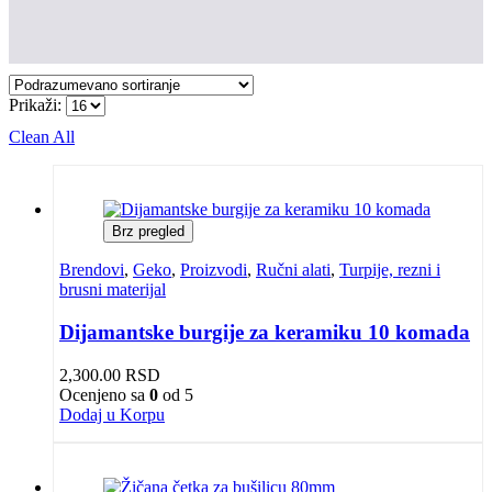
Prikaži:
Clean All
Brz pregled
Brendovi
,
Geko
,
Proizvodi
,
Ručni alati
,
Turpije, rezni i
brusni materijal
Dijamantske burgije za keramiku 10 komada
2,300.00
RSD
Ocenjeno sa
0
od 5
Dodaj u Korpu