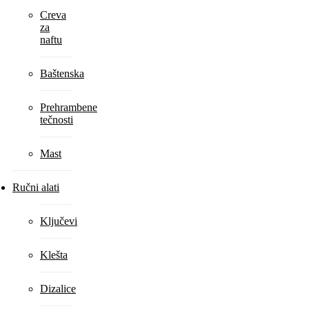
Creva
za
naftu
Baštenska
Prehrambene
tečnosti
Mast
Ručni alati
Ključevi
Klešta
Dizalice