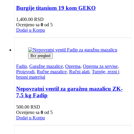
Burgije titanium 19 kom GEKO
1,400.00
RSD
Ocenjeno sa
0
od 5
Dodaj u Korpu
Brz pregled
Fadip
,
Garažne mazalice
,
Oprema
,
Oprema za servise
,
Proizvodi
,
Ručne mazalice
,
Ručni alati
,
Turpije, rezni i
brusni materijal
Nepovratni ventil za garažnu mazalicu ZK-
7,5 kg Fadip
500.00
RSD
Ocenjeno sa
0
od 5
Dodaj u Korpu