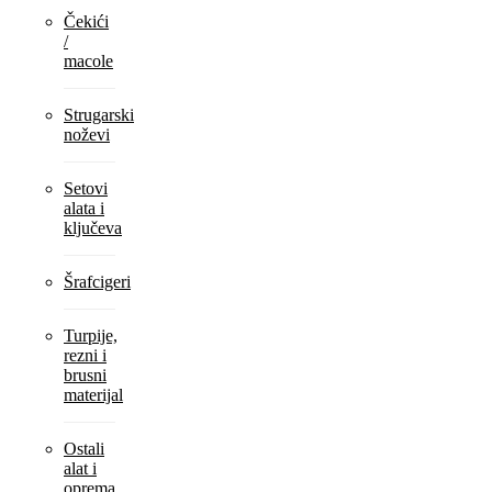
Čekići
/
macole
Strugarski
noževi
Setovi
alata i
ključeva
Šrafcigeri
Turpije,
rezni i
brusni
materijal
Ostali
alat i
oprema