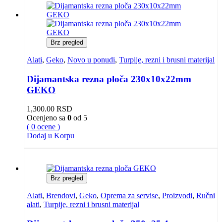
Brz pregled
Alati
,
Geko
,
Novo u ponudi
,
Turpije, rezni i brusni materijal
Dijamantska rezna ploča 230x10x22mm
GEKO
1,300.00
RSD
Ocenjeno sa
0
od 5
( 0 ocene )
Dodaj u Korpu
Brz pregled
Alati
,
Brendovi
,
Geko
,
Oprema za servise
,
Proizvodi
,
Ručni
alati
,
Turpije, rezni i brusni materijal