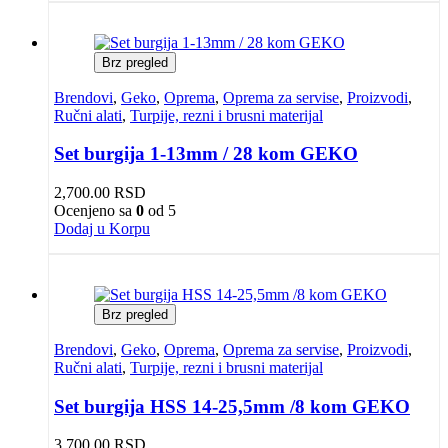
Brz pregled
Brendovi
,
Geko
,
Oprema
,
Oprema za servise
,
Proizvodi
,
Ručni alati
,
Turpije, rezni i brusni materijal
Set burgija 1-13mm / 28 kom GEKO
2,700.00
RSD
Ocenjeno sa
0
od 5
Dodaj u Korpu
Brz pregled
Brendovi
,
Geko
,
Oprema
,
Oprema za servise
,
Proizvodi
,
Ručni alati
,
Turpije, rezni i brusni materijal
Set burgija HSS 14-25,5mm /8 kom GEKO
3,700.00
RSD