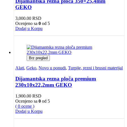
Dijamantska rezna ploča 350×25,4mm
GEKO
3,000.00
RSD
Ocenjeno sa
0
od 5
Dodaj u Korpu
Brz pregled
Alati
,
Geko
,
Novo u ponudi
,
Turpije, rezni i brusni materijal
Dijamantska rezna ploča premium
230x10x22,2mm GEKO
1,900.00
RSD
Ocenjeno sa
0
od 5
( 0 ocene )
Dodaj u Korpu