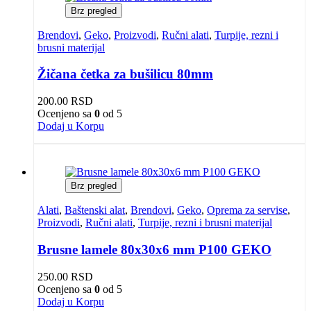
Brz pregled
Brendovi
,
Geko
,
Proizvodi
,
Ručni alati
,
Turpije, rezni i
brusni materijal
Žičana četka za bušilicu 80mm
200.00
RSD
Ocenjeno sa
0
od 5
Dodaj u Korpu
Brz pregled
Alati
,
Baštenski alat
,
Brendovi
,
Geko
,
Oprema za servise
,
Proizvodi
,
Ručni alati
,
Turpije, rezni i brusni materijal
Brusne lamele 80x30x6 mm P100 GEKO
250.00
RSD
Ocenjeno sa
0
od 5
Dodaj u Korpu