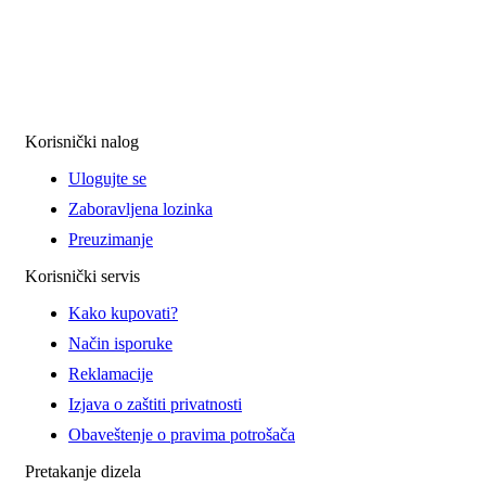
Korisnički nalog
Ulogujte se
Zaboravljena lozinka
Preuzimanje
Korisnički servis
Kako kupovati?
Način isporuke
Reklamacije
Izjava o zaštiti privatnosti
Obaveštenje o pravima potrošača
Pretakanje dizela