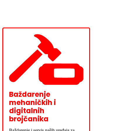
Baždarenje
mehaničkih i
digitalnih
brojčanika
Baždarenje i servis naših uređaja za