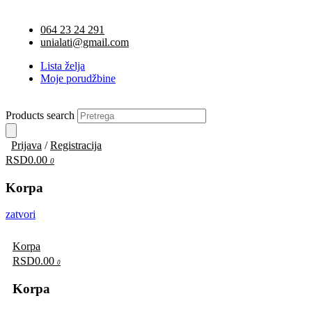
064 23 24 291
unialati@gmail.com
Lista želja
Moje porudžbine
Products search
Prijava
/
Registracija
RSD0.00
0
Korpa
zatvori
Korpa
RSD0.00
0
Korpa