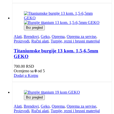
Brz pregled
Alati
,
Brendovi
,
Geko
,
Oprema
,
Oprema za servise
,
Proizvodi
,
Ručni alati
,
Turpije, rezni i brusni materijal
Titaniumske burgije 13 kom. 1,5-6,5mm
GEKO
700.00
RSD
Ocenjeno sa
0
od 5
Dodaj u Korpu
Brz pregled
Alati
,
Brendovi
,
Geko
,
Oprema
,
Oprema za servise
,
Proizvodi
,
Ručni alati
,
Turpije, rezni i brusni materijal