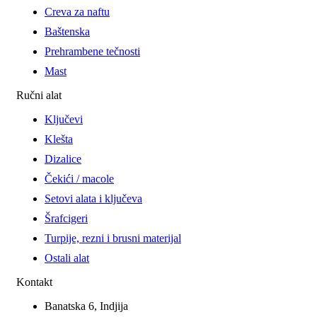
Creva za naftu
Baštenska
Prehrambene tečnosti
Mast
Ručni alat
Ključevi
Klešta
Dizalice
Čekići / macole
Setovi alata i ključeva
Šrafcigeri
Turpije, rezni i brusni materijal
Ostali alat
Kontakt
Banatska 6, Indjija