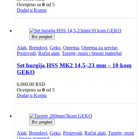
Ocenjeno sa
0
od 5
Dodaj u Korpu
Brz pregled
Alati
,
Brendovi
,
Geko
,
Oprema
,
Oprema za servise
,
Proizvodi
,
Ručni alati
,
Turpije, rezni i brusni materijal
Set burgija HSS MK2 14,5–23 mm – 10 kom
GEKO
6,000.00
RSD
Ocenjeno sa
0
od 5
Dodaj u Korpu
Brz pregled
Alati
,
Brendovi
,
Geko
,
Proizvodi
,
Ručni alati
,
Turpije, rezni
i brusni materijal