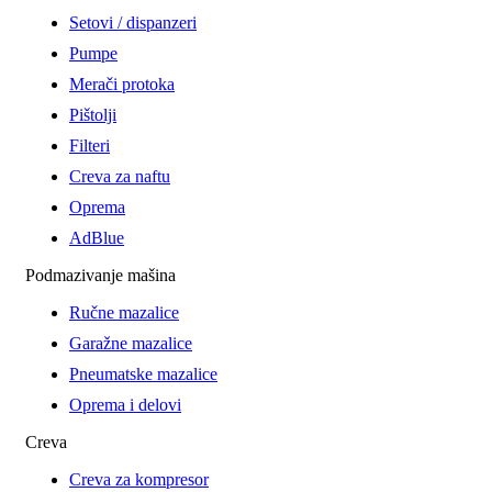
Setovi / dispanzeri
Pumpe
Merači protoka
Pištolji
Filteri
Creva za naftu
Oprema
AdBlue
Podmazivanje mašina
Ručne mazalice
Garažne mazalice
Pneumatske mazalice
Oprema i delovi
Creva
Creva za kompresor