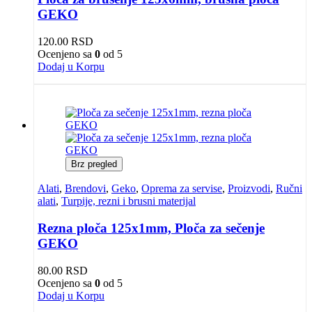
GEKO
120.00
RSD
Ocenjeno sa
0
od 5
Dodaj u Korpu
Brz pregled
Alati
,
Brendovi
,
Geko
,
Oprema za servise
,
Proizvodi
,
Ručni
alati
,
Turpije, rezni i brusni materijal
Rezna ploča 125x1mm, Ploča za sečenje
GEKO
80.00
RSD
Ocenjeno sa
0
od 5
Dodaj u Korpu