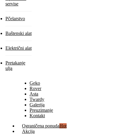
servise
Pčelarstvo
Baštenski alat
Električni alat
Pretakanje
ulja
Geko
Rover
Asta
Twardy
Galerija
Preuzimanje
Kontakt
Ograničena ponuda
Hot
Akcija