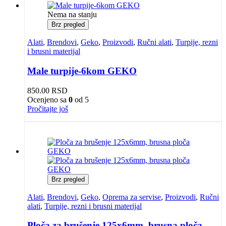
Nema na stanju
Brz pregled
Alati
,
Brendovi
,
Geko
,
Proizvodi
,
Ručni alati
,
Turpije, rezni
i brusni materijal
Male turpije-6kom GEKO
850.00
RSD
Ocenjeno sa
0
od 5
Pročitajte još
Brz pregled
Alati
,
Brendovi
,
Geko
,
Oprema za servise
,
Proizvodi
,
Ručni
alati
,
Turpije, rezni i brusni materijal
Ploča za brušenje 125x6mm, brusna ploča