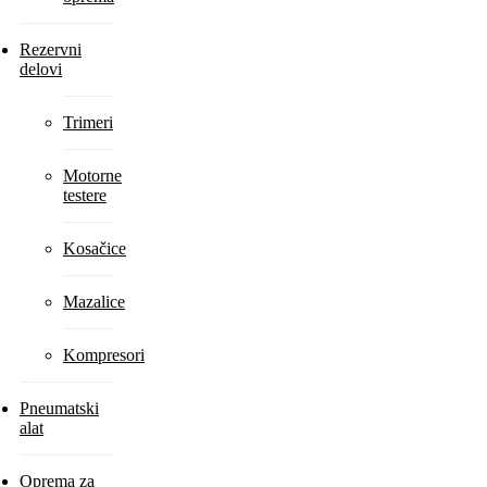
Rezervni
delovi
Trimeri
Motorne
testere
Kosačice
Mazalice
Kompresori
Pneumatski
alat
Oprema za