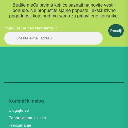
Budite među prvima koji će saznati najnovije vesti i
ponude. Ne propustite sjajne popuste i ekskluzivne
pogodnosti koje nudimo samo za prijavljene korisnike.
Prijavi se na naš Newsletter
*
Posalji
Korisnički nalog
Ulogujte se
Zaboravljena lozinka
Preuzimanje