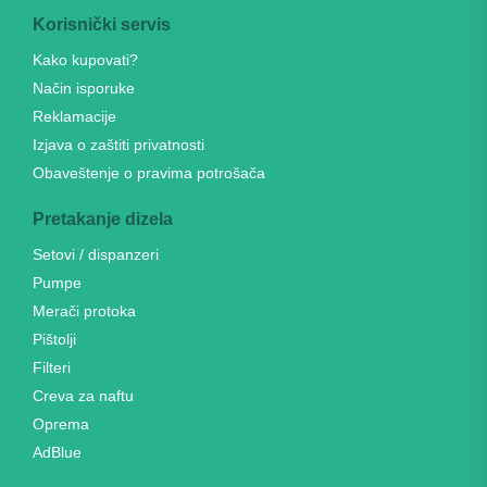
Korisnički servis
Kako kupovati?
Način isporuke
Reklamacije
Izjava o zaštiti privatnosti
Obaveštenje o pravima potrošača
Pretakanje dizela
Setovi / dispanzeri
Pumpe
Merači protoka
Pištolji
Filteri
Creva za naftu
Oprema
AdBlue