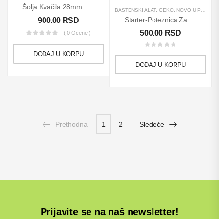
Šolja Kvačila 28mm 9 Nutova
BAŠTENSKI ALAT
,
GEKO
,
NOVO U PONUDI
Starter-Poteznica Za Trimer Sa Dve Žice
900.00
RSD
500.00
RSD
( 0 Ocene )
DODAJ U KORPU
DODAJ U KORPU
Prethodna
1
2
Sledeće
Prijavite se na naš newsletter!