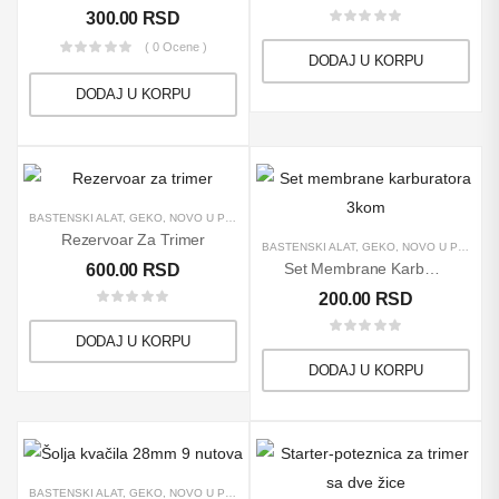
300.00
RSD
( 0 Ocene )
DODAJ U KORPU
DODAJ U KORPU
BAŠTENSKI ALAT
,
GEKO
,
NOVO U PONUDI
,
PROIZVODI
,
REZERVNI DELOVI
,
TRIMERI
Rezervoar Za Trimer
BAŠTENSKI ALAT
,
GEKO
,
NOVO U PONUDI
Set Membrane Karburatora 3kom
600.00
RSD
200.00
RSD
DODAJ U KORPU
DODAJ U KORPU
BAŠTENSKI ALAT
,
GEKO
,
NOVO U PONUDI
,
REZERVNI DELOVI
,
TRIMERI