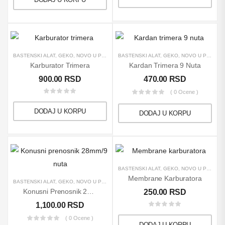
BAŠTENSKI ALAT
,
GEKO
,
NOVO U PONUDI
,
BAŠTENSKI ALAT
PROIZVODI
,
REZERVNI DELOVI
,
GEKO
,
NOVO U PONUDI
,
TRIMERI
Karburator Trimera
Kardan Trimera 9 Nuta
900.00
RSD
470.00
RSD
( 0 Ocene )
DODAJ U KORPU
DODAJ U KORPU
BAŠTENSKI ALAT
,
GEKO
,
NOVO U PONUDI
Membrane Karburatora
BAŠTENSKI ALAT
,
GEKO
,
NOVO U PONUDI
,
REZERVNI DELOVI
,
TRIMERI
Konusni Prenosnik 28mm/9 Nuta
250.00
RSD
1,100.00
RSD
( 0 Ocene )
DODAJ U KORPU