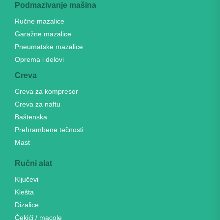
Podmazivanje mašina
Ručne mazalice
Garažne mazalice
Pneumatske mazalice
Oprema i delovi
Creva
Creva za kompresor
Creva za naftu
Baštenska
Prehrambene tečnosti
Mast
Ručni alat
Ključevi
Klešta
Dizalice
Čekići / macole