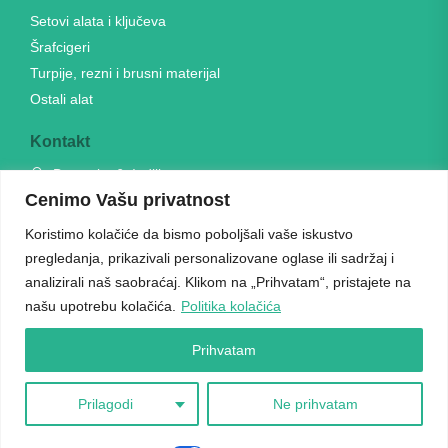
Setovi alata i ključeva
Šrafcigeri
Turpije, rezni i brusni materijal
Ostali alat
Kontakt
Banatska 6, Indjija
Cenimo Vašu privatnost
064 23 24 291
unialati@gmail.com
Koristimo kolačiće da bismo poboljšali vaše iskustvo
pregledanja, prikazivali personalizovane oglase ili sadržaj i
Radno vreme
analizirali naš saobraćaj. Klikom na „Prihvatam“, pristajete na
Radni danima: 09h-17h
našu upotrebu kolačića.
Politika kolačića
Vikendom ne radimo
Prihvatam
Prilagodi
Ne prihvatam
Copyright © 2026 Univerzal alati. Sva prava zadržana.