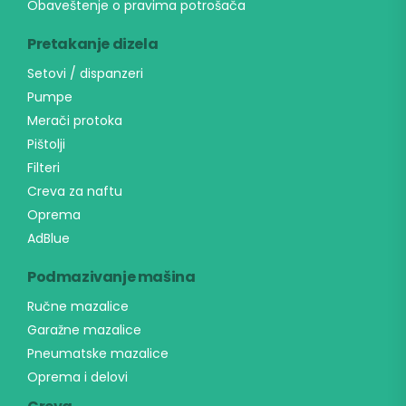
Obaveštenje o pravima potrošača
Pretakanje dizela
Setovi / dispanzeri
Pumpe
Merači protoka
Pištolji
Filteri
Creva za naftu
Oprema
AdBlue
Podmazivanje mašina
Ručne mazalice
Garažne mazalice
Pneumatske mazalice
Oprema i delovi