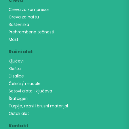
Creva
Creva za kompresor
Creva za naftu
Baštenska
Prehrambene tečnosti
Mast
Ručni alat
Ključevi
Klešta
Dizalice
Čekići / macole
Setovi alata i ključeva
Šrafcigeri
Turpije, rezni i brusni materijal
Ostali alat
Kontakt