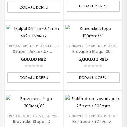
DODAJ U KORPU
DODAJ U KORPU
BRENDOVI
,
OPREMA
,
PROIZVODI
,
RUČNI ALATI
BRENDOVI
,
TWARDY
,
GEKO
,
OPREMA
,
PROIZVODI
,
RUČN
Skalpel 125×25×0,7 Mm SK2H TVARDY
Bravarska Stega 100mm/4″
600.00
RSD
5,000.00
RSD
DODAJ U KORPU
DODAJ U KORPU
BRENDOVI
,
GEKO
,
OPREMA
,
PROIZVODI
,
RUČNI ALATI
BRENDOVI
,
GEKO
,
OPREMA
,
PROIZVODI
,
RUČN
Bravarska Stega 200mm/8″
Elektrode Za Zavarivanje 2,5mm X 300mm