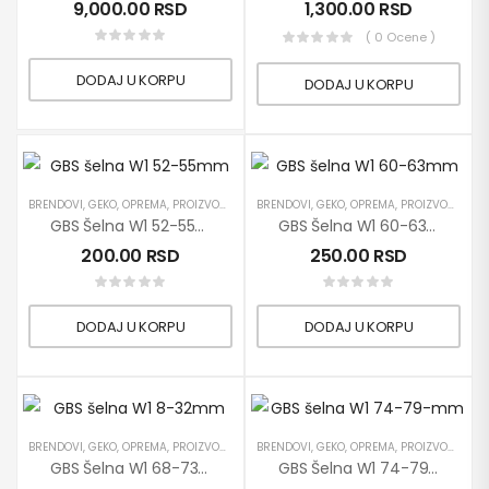
9,000.00
RSD
1,300.00
RSD
( 0 Ocene )
DODAJ U KORPU
DODAJ U KORPU
BRENDOVI
,
GEKO
,
OPREMA
,
PROIZVODI
,
RUČNI ALATI
BRENDOVI
,
GEKO
,
OPREMA
,
PROIZVODI
,
RUČN
GBS Šelna W1 52-55mm
GBS Šelna W1 60-63mm
200.00
RSD
250.00
RSD
DODAJ U KORPU
DODAJ U KORPU
BRENDOVI
,
GEKO
,
OPREMA
,
PROIZVODI
,
RUČNI ALATI
BRENDOVI
,
GEKO
,
OPREMA
,
PROIZVODI
,
RUČN
GBS Šelna W1 68-73mm
GBS Šelna W1 74-79-Mm