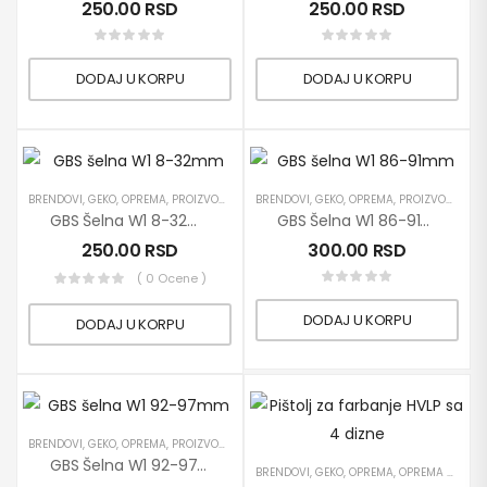
250.00
RSD
250.00
RSD
DODAJ U KORPU
DODAJ U KORPU
BRENDOVI
,
GEKO
,
OPREMA
,
PROIZVODI
,
RUČNI ALATI
BRENDOVI
,
GEKO
,
OPREMA
,
PROIZVODI
,
RUČN
GBS Šelna W1 8-32mm
GBS Šelna W1 86-91mm
250.00
RSD
300.00
RSD
( 0 Ocene )
DODAJ U KORPU
DODAJ U KORPU
BRENDOVI
,
GEKO
,
OPREMA
,
PROIZVODI
,
RUČNI ALATI
GBS Šelna W1 92-97mm
BRENDOVI
,
GEKO
,
OPREMA
,
OPREMA ZA SERVISE