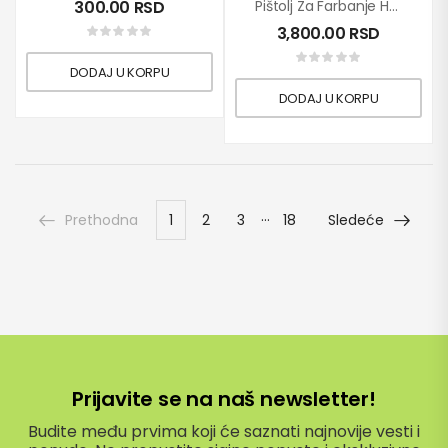
300.00
RSD
Pištolj Za Farbanje HVLP Sa 4 Dizne
3,800.00
RSD
DODAJ U KORPU
DODAJ U KORPU
…
Prethodna
1
2
3
18
Sledeće
Prijavite se na naš newsletter!
Budite među prvima koji će saznati najnovije vesti i