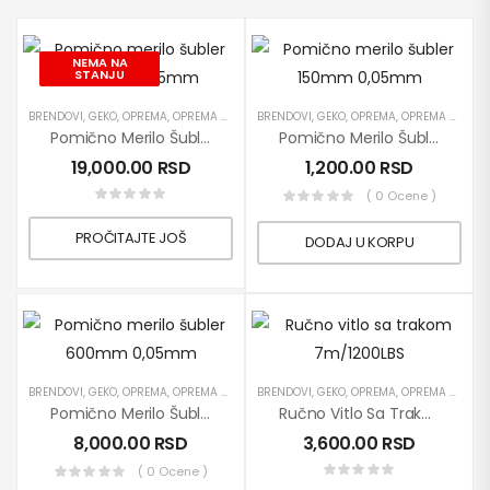
NEMA NA
STANJU
BRENDOVI
,
GEKO
,
OPREMA
,
OPREMA ZA SERVISE
BRENDOVI
,
PROIZVODI
,
GEKO
,
,
OPREMA
RUČNI ALATI
,
OPREMA ZA SERVISE
Pomično Merilo Šubler 1000mm 0,05mm
Pomično Merilo Šubler 150mm 0,05mm
19,000.00
RSD
1,200.00
RSD
( 0 Ocene )
PROČITAJTE JOŠ
DODAJ U KORPU
BRENDOVI
,
GEKO
,
OPREMA
,
OPREMA ZA SERVISE
BRENDOVI
,
PROIZVODI
,
GEKO
,
,
OPREMA
RUČNI ALATI
,
OPREMA ZA SERVISE
Pomično Merilo Šubler 600mm 0,05mm
Ručno Vitlo Sa Trakom 7m/1200LBS
8,000.00
RSD
3,600.00
RSD
( 0 Ocene )