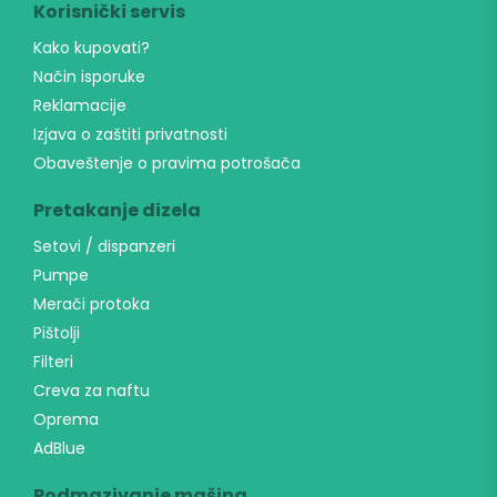
e
Korisnički servis
t
Kako kupovati?
t
e
Način isporuke
r
Reklamacije
*
Izjava o zaštiti privatnosti
Obaveštenje o pravima potrošača
Pretakanje dizela
Setovi / dispanzeri
Pumpe
Merači protoka
Pištolji
Filteri
Creva za naftu
Oprema
AdBlue
Podmazivanje mašina