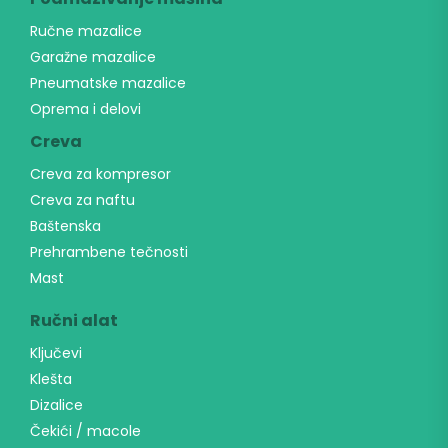
Ručne mazalice
Garažne mazalice
Pneumatske mazalice
Oprema i delovi
Creva
Creva za kompresor
Creva za naftu
Baštenska
Prehrambene tečnosti
Mast
Ručni alat
Ključevi
Klešta
Dizalice
Čekići / macole