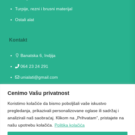
Turpije, rezni i brusni materijal
Ostali alat
Kontakt
Banatska 6, Indjija
064 23 24 291
unialati@gmail.com
Cenimo Vašu privatnost
Radno vreme
Koristimo kolačiće da bismo poboljšali vaše iskustvo
Radni danima: 09h-17h
pregledanja, prikazivali personalizovane oglase ili sadržaj i
analizirali naš saobraćaj. Klikom na „Prihvatam“, pristajete na
Vikendom ne radimo
našu upotrebu kolačića.
Politika kolačića