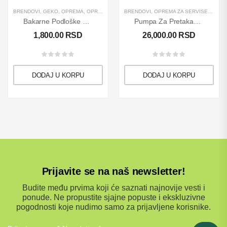
BRENDOVI
,
GEKO
,
OPREMA
,
OPREMA ZA SERVISE
BRENDOVI
,
PROIZVODI
,
OPREMA ZA SERVISE
,
RUČNI ALATI
,
PRETA
Bakarne Podloške 150 Kom GEKO
Pumpa Za Pretakanje Tečnosti Rover 40
1,800.00
RSD
26,000.00
RSD
DODAJ U KORPU
DODAJ U KORPU
Prijavite se na naš newsletter!
Budite među prvima koji će saznati najnovije vesti i
ponude. Ne propustite sjajne popuste i ekskluzivne
pogodnosti koje nudimo samo za prijavljene korisnike.