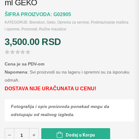
ml GEKO
ŠIFRA PROIZVODA:
G02905
KATEGORIJE:
Brendovi
,
Geko
,
Oprema za servise
,
Podmazivanje mašina
i opreme
,
Proizvodi
,
Ručne mazalice
3,500.00
RSD
Cena je sa PDV-om
Napomena
: Svi proizvodi su na lageru i spremni su za isporuku
odmah.
DOSTAVA NIJE URAČUNATA U CENU!
Fotografija i opis proizvoda ponekad mogu da
odstupaju od realnog izgleda.
Dodaj u Korpu