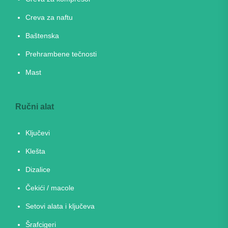
Creva za naftu
Baštenska
Prehrambene tečnosti
Mast
Ručni alat
Ključevi
Klešta
Dizalice
Čekići / macole
Setovi alata i ključeva
Šrafcigeri