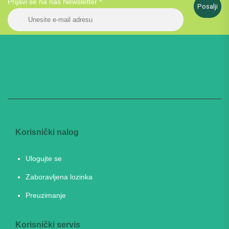
Prijavi se na naš Newsletter
*
Posalji
Korisnički nalog
Ulogujte se
Zaboravljena lozinka
Preuzimanje
Korisnički servis