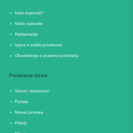
Kako kupovati?
Način isporuke
Reklamacije
Izjava o zaštiti privatnosti
Obaveštenje o pravima potrošača
Pretakanje dizela
Setovi / dispanzeri
Pumpe
Merači protoka
Pištolji