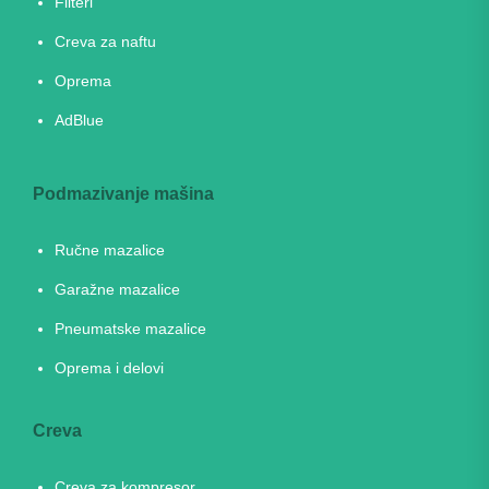
Filteri
Creva za naftu
Oprema
AdBlue
Podmazivanje mašina
Ručne mazalice
Garažne mazalice
Pneumatske mazalice
Oprema i delovi
Creva
Creva za kompresor