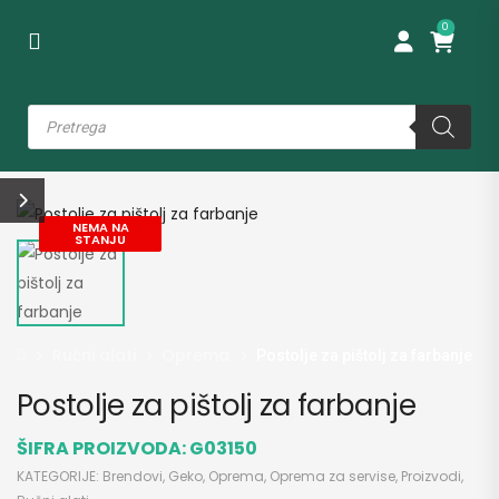
0
NEMA NA
STANJU
Ručni alati
Oprema
Postolje za pištolj za farbanje
Postolje za pištolj za farbanje
ŠIFRA PROIZVODA:
G03150
KATEGORIJE:
Brendovi
,
Geko
,
Oprema
,
Oprema za servise
,
Proizvodi
,