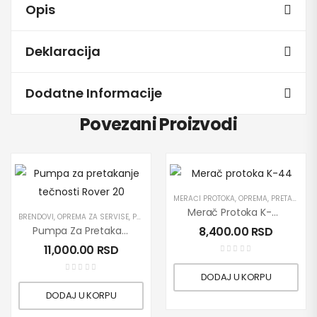
Opis
Deklaracija
Dodatne Informacije
Povezani Proizvodi
MERAČI PROTOKA
,
OPREMA
,
PRETAKANJE DIZEL GORIVA
Merač Protoka K-44
BRENDOVI
,
OPREMA ZA SERVISE
,
PRETAKANJE DIZEL GORIVA
,
PROIZVODI
,
PUMPE
,
ROVE
Pumpa Za Pretakanje Tečnosti Rover 20
8,400.00
RSD
11,000.00
RSD
DODAJ U KORPU
DODAJ U KORPU