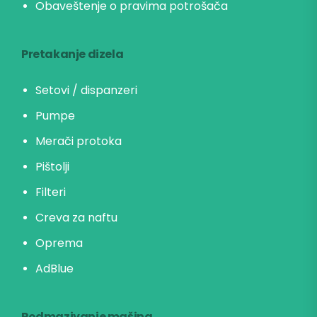
Obaveštenje o pravima potrošača
Pretakanje dizela
Setovi / dispanzeri
Pumpe
Merači protoka
Pištolji
Filteri
Creva za naftu
Oprema
AdBlue
Podmazivanje mašina