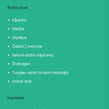
Ručni alat
Ključevi
Klešta
Dizalice
Čekići / macole
Setovi alata i ključeva
Šrafcigeri
Turpije, rezni i brusni materijal
Ostali alat
Kontakt