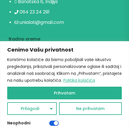
Banatska 6, Indjija
064 23 24 291
unialati@gmail.com
Radno vreme
Cenimo Vašu privatnost
Radni danima: 09h-17h
Koristimo kolačiće da bismo poboljšali vaše iskustvo
Vikendom ne radimo
pregledanja, prikazivali personalizovane oglase ili sadržaj i
analizirali naš saobraćaj. Klikom na „Prihvatam“, pristajete
na našu upotrebu kolačića.
Politika kolačića
Prihvatam
Copyright © 2026 Univerzal alati. Sva prava zadržana.
Prilagodi
Ne prihvatam
Neophodni
HOME
KATEGORIJE
WISHLIST
NALOG
PRETRAGA