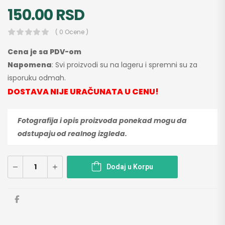
150.00
RSD
( 0 Ocene )
Cena je sa PDV-om
Napomena
: Svi proizvodi su na lageru i spremni su za
isporuku odmah.
DOSTAVA NIJE URAČUNATA U CENU!
Fotografija i opis proizvoda ponekad mogu da
odstupaju od realnog izgleda.
Dodaj u Korpu