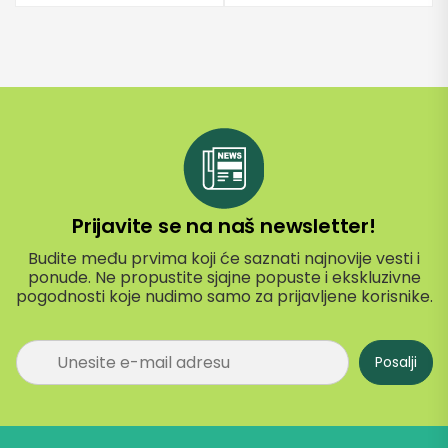
Prijavite se na naš newsletter!
Budite među prvima koji će saznati najnovije vesti i
ponude. Ne propustite sjajne popuste i ekskluzivne
pogodnosti koje nudimo samo za prijavljene korisnike.
P
Posalji
r
i
j
a