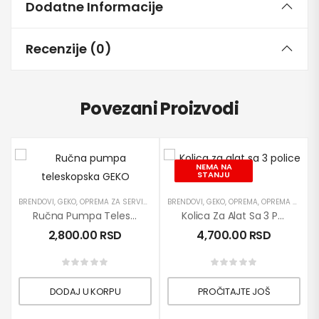
Dodatne Informacije
Recenzije (0)
Povezani Proizvodi
NEMA NA
STANJU
BRENDOVI
,
GEKO
,
OPREMA ZA SERVISE
,
PRETAKANJE DIZEL GORIVA
BRENDOVI
,
GEKO
,
OPREMA
,
PRETAKANJE ULJA
,
OPREMA ZA SERVISE
,
Ručna Pumpa Teleskopska GEKO
Kolica Za Alat Sa 3 Police GEKO
2,800.00
RSD
4,700.00
RSD
DODAJ U KORPU
PROČITAJTE JOŠ