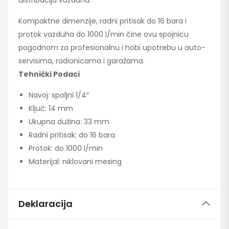
distribuciju vazduha.
Kompaktne dimenzije, radni pritisak do 16 bara i
protok vazduha do 1000 l/min čine ovu spojnicu
pogodnom za profesionalnu i hobi upotrebu u auto-
servisima, radionicama i garažama.
Tehnički Podaci
Navoj: spoljni 1/4″
Ključ: 14 mm
Ukupna dužina: 33 mm
Radni pritisak: do 16 bara
Protok: do 1000 l/min
Materijal: niklovani mesing
Deklaracija