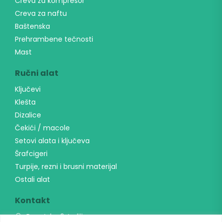
Creva za kompresor
Creva za naftu
Baštenska
Prehrambene tečnosti
Mast
Ručni alat
Ključevi
Klešta
Dizalice
Čekići / macole
Setovi alata i ključeva
Šrafcigeri
Turpije, rezni i brusni materijal
Ostali alat
Kontakt
Banatska 6, Indjija