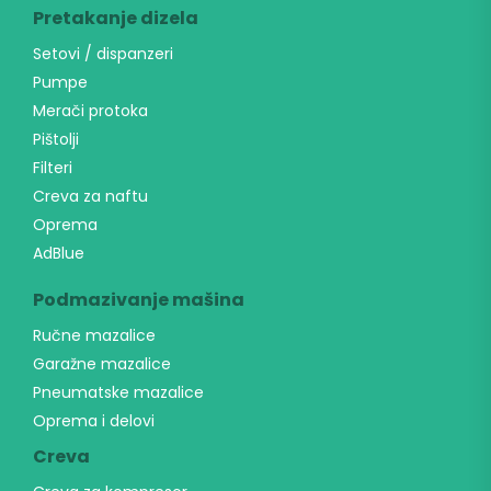
Pretakanje dizela
Setovi / dispanzeri
Pumpe
Merači protoka
Pištolji
Filteri
Creva za naftu
Oprema
AdBlue
Podmazivanje mašina
Ručne mazalice
Garažne mazalice
Pneumatske mazalice
Oprema i delovi
Creva