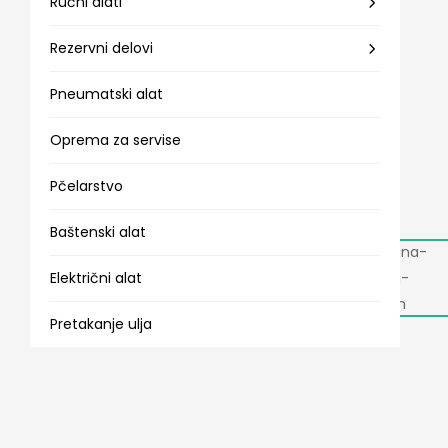
Ručni alati
Rezervni delovi
Pneumatski alat
Oprema za servise
Pčelarstvo
Baštenski alat
Električni alat
Pretakanje ulja