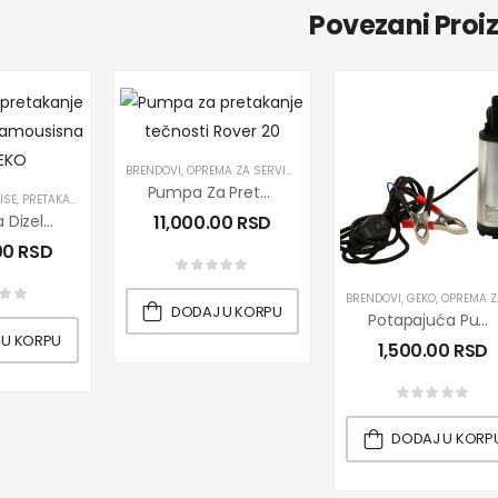
Povezani Proi
BRENDOVI
,
OPREMA ZA SERVISE
,
PRETAKANJE DIZEL GORIVA
,
PROIZV
Pumpa Za Pretakanje Tečnosti Rover 20
ISE
,
PRETAKANJE DIZEL GORIVA
,
PRETAKANJE ULJA
,
PROIZVODI
,
PUMPE
Pumpa Za Dizel Gorivo / Naftu 230V C-60/B02
11,000.00
RSD
00
RSD
BRENDOVI
,
GEKO
,
OPREMA ZA SERV
DODAJ U KORPU
Potapajuća Pumpa 12V / 37mm
 U KORPU
1,500.00
RSD
DODAJ U KORP