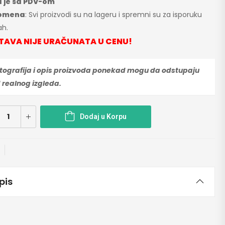
 je sa PDV-om
omena
: Svi proizvodi su na lageru i spremni su za isporuku
h.
TAVA NIJE URAČUNATA U CENU!
tografija i opis proizvoda ponekad mogu da odstupaju
 realnog izgleda.
Dodaj u Korpu
pis