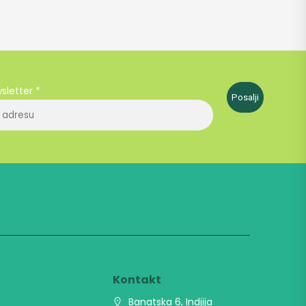
wsletter
*
Posalji
t
Kontakt
Banatska 6, Indjija