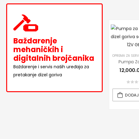
Baždarenje
mehaničkih i
digitalnih brojčanika
OPREMA ZA SERV
Baždarenje i servis naših uređaja za
12,000.
pretakanje dizel goriva
Novo u ponudi
DODAJ
POGLEDAJ