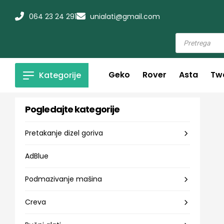
064 23 24 291
unialati@gmail.com
Geko
Rover
Asta
Tw
Kategorije
Pogledajte kategorije
Pretakanje dizel goriva
AdBlue
Podmazivanje mašina
Creva