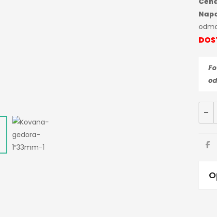
Cena
Nap
odma
DOS
Fo
od
O