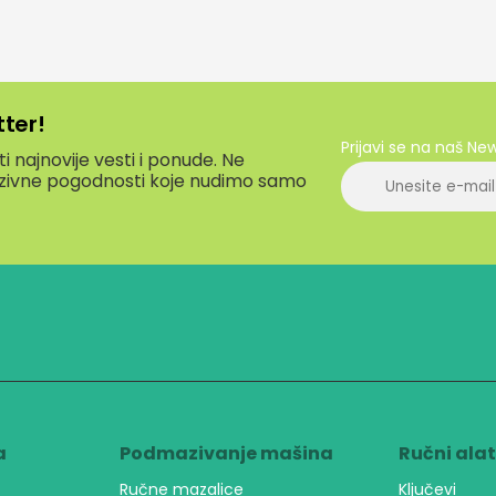
tter!
Prijavi se na naš Ne
 najnovije vesti i ponude. Ne
luzivne pogodnosti koje nudimo samo
a
Podmazivanje mašina
Ručni ala
Ručne mazalice
Ključevi