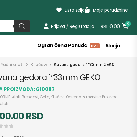
Lista želja
Moje porudžbine
0
/
RSD0.00
Prijava
Registracija
Ograničena Ponuda
Akcija
HOT
Ručni alati
Ključevi
Kovana gedora 1″33mm GEKO
vana gedora 1″33mm GEKO
RA PROIZVODA:
G10087
ORIJE:
Alati
,
Brendovi
,
Geko
,
Ključevi
,
Oprema za servise
,
Proizvodi
,
alati
000.00
RSD