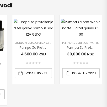
zvodi
ODI
,
PUMPE
,
ROVER
BRENDOVI
,
GEKO
,
OPREMA ZA SERVISE
,
PRETAKANJE DIZEL GORIVA
PRETAKANJE DIZEL GORIVA
,
PROIZVODI
,
PROIZVODI
Pumpa Za Pretakanje Dizel Goriva Samousisna 12V GEKO
Pumpa Za Pretakanje Nafte – Dizel Goriva C-60
4,500.00
RSD
30,000.00
RSD
ISE
,
PRETAKANJE DIZEL GORIVA
,
PROIZVODI
,
PUMPE
DODAJ U KORPU
DODAJ U KORPU
U