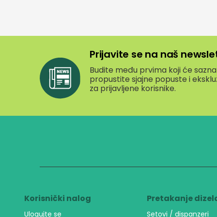
Prijavite se na naš newsle
Budite među prvima koji će saznati
propustite sjajne popuste i eksk
za prijavljene korisnike.
Korisnički nalog
Pretakanje dizel
Ulogujte se
Setovi / dispanzeri