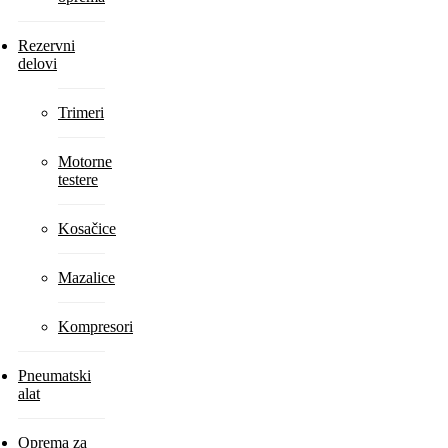
Rezervni
delovi
Trimeri
Motorne
testere
Kosačice
Mazalice
Kompresori
Pneumatski
alat
Oprema za