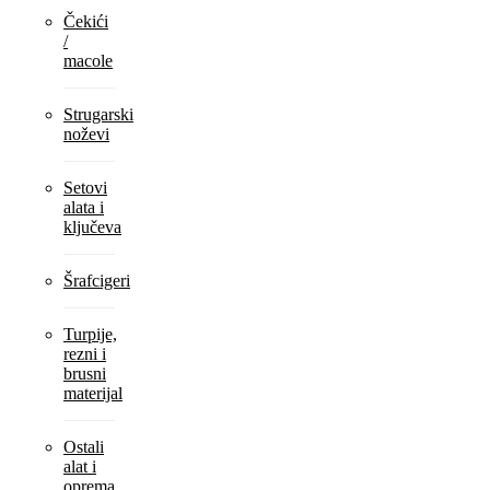
Čekići
/
macole
Strugarski
noževi
Setovi
alata i
ključeva
Šrafcigeri
Turpije,
rezni i
brusni
materijal
Ostali
alat i
oprema