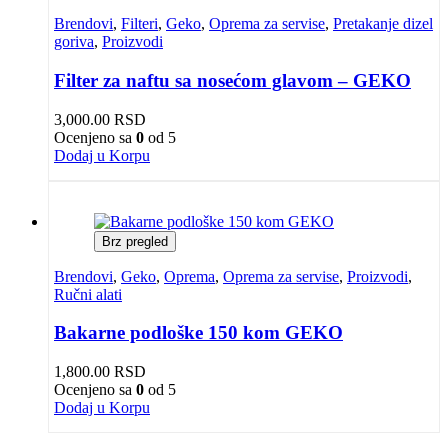
Brendovi
,
Filteri
,
Geko
,
Oprema za servise
,
Pretakanje dizel
goriva
,
Proizvodi
Filter za naftu sa nosećom glavom – GEKO
3,000.00
RSD
Ocenjeno sa
0
od 5
Dodaj u Korpu
Brz pregled
Brendovi
,
Geko
,
Oprema
,
Oprema za servise
,
Proizvodi
,
Ručni alati
Bakarne podloške 150 kom GEKO
1,800.00
RSD
Ocenjeno sa
0
od 5
Dodaj u Korpu