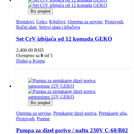
Brz pregled
Brendovi
,
Geko
,
Ključevi
,
Oprema za servise
,
Proizvodi
,
Ručni alati
,
Setovi alata i ključeva
Set CrV izbijača od 12 komada GEKO
2,400.00
RSD
Ocenjeno sa
0
od 5
Dodaj u Korpu
Brz pregled
Oprema za servise
,
Pretakanje dizel goriva
,
Pretakanje ulja
,
Proizvodi
,
Pumpe
Pumpa za dizel gorivo / naftu 230V C-60/B02