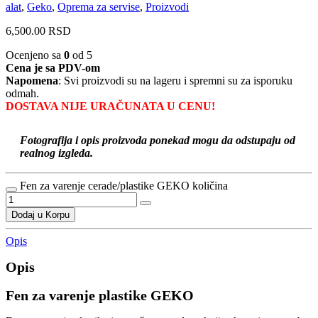
alat
,
Geko
,
Oprema za servise
,
Proizvodi
6,500.00
RSD
Ocenjeno sa
0
od 5
Cena je sa PDV-om
Napomena
: Svi proizvodi su na lageru i spremni su za isporuku
odmah.
DOSTAVA NIJE URAČUNATA U CENU!
Fotografija i opis proizvoda ponekad mogu da odstupaju od
realnog izgleda.
Fen za varenje cerade/plastike GEKO količina
Dodaj u Korpu
Opis
Opis
Fen za varenje plastike GEKO