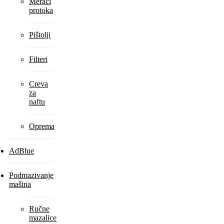
Merači
protoka
Pištolji
Filteri
Creva
za
naftu
Oprema
AdBlue
Podmazivanje
mašina
Ručne
mazalice