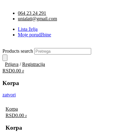
064 23 24 291
unialati@gmail.com
Lista želja
Moje porudžbine
Products search
Prijava
/
Registracija
RSD0.00
0
Korpa
zatvori
Korpa
RSD0.00
0
Korpa