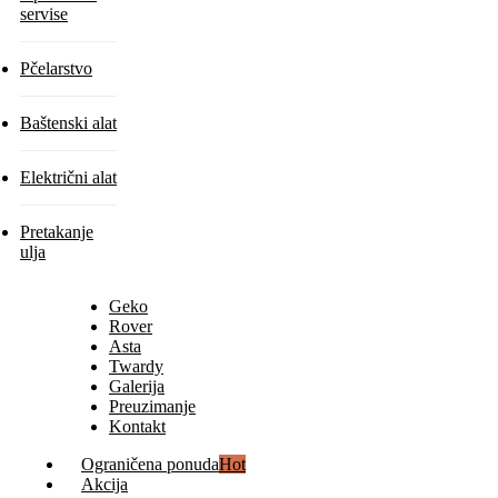
servise
Pčelarstvo
Baštenski alat
Električni alat
Pretakanje
ulja
Geko
Rover
Asta
Twardy
Galerija
Preuzimanje
Kontakt
Ograničena ponuda
Hot
Akcija