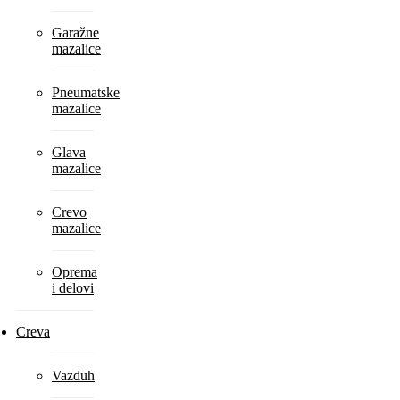
Garažne
mazalice
Pneumatske
mazalice
Glava
mazalice
Crevo
mazalice
Oprema
i delovi
Creva
Vazduh