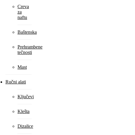
Creva
za
naftu
Baštenska
Prehrambene
tečnosti
Mast
Ručni alati
Ključevi
Klešta
Dizalice