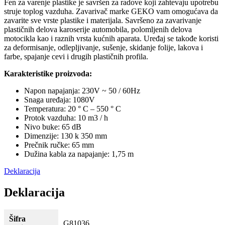
Fen za varenje plastike je savršen za radove koji zahtevaju upotrebu
struje toplog vazduha. Zavarivač marke GEKO vam omogućava da
zavarite sve vrste plastike i materijala. Savršeno za zavarivanje
plastičnih delova karoserije automobila, polomljenih delova
motocikla kao i raznih vrsta kućnih aparata. Uređaj se takođe koristi
za deformisanje, odlepljivanje, sušenje, skidanje folije, lakova i
farbe, spajanje cevi i drugih plastičnih profila.
Karakteristike proizvoda:
Napon napajanja: 230V ~ 50 / 60Hz
Snaga uređaja: 1080V
Temperatura: 20 ° C – 550 ° C
Protok vazduha: 10 m3 / h
Nivo buke: 65 dB
Dimenzije: 130 k 350 mm
Prečnik ručke: 65 mm
Dužina kabla za napajanje: 1,75 m
Deklaracija
Deklaracija
Šifra
G81036