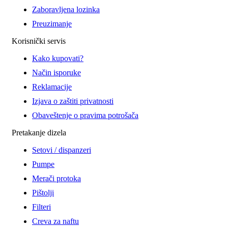
Zaboravljena lozinka
Preuzimanje
Korisnički servis
Kako kupovati?
Način isporuke
Reklamacije
Izjava o zaštiti privatnosti
Obaveštenje o pravima potrošača
Pretakanje dizela
Setovi / dispanzeri
Pumpe
Merači protoka
Pištolji
Filteri
Creva za naftu