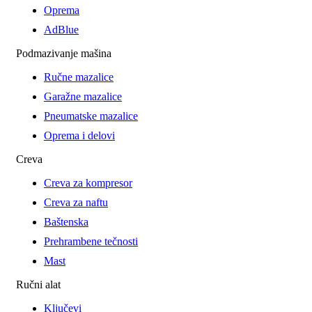
Oprema
AdBlue
Podmazivanje mašina
Ručne mazalice
Garažne mazalice
Pneumatske mazalice
Oprema i delovi
Creva
Creva za kompresor
Creva za naftu
Baštenska
Prehrambene tečnosti
Mast
Ručni alat
Ključevi