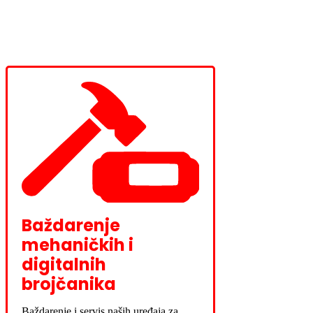
Baždarenje
mehaničkih i
digitalnih
brojčanika
Baždarenje i servis naših uređaja za