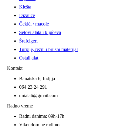
Klešta
Dizalice
Čekići / macole
Setovi alata i ključeva
Šrafcigeri
Turpije, rezni i brusni materijal
Ostali alat
Kontakt
Banatska 6, Indjija
064 23 24 291
unialati@gmail.com
Radno vreme
Radni danima: 09h-17h
Vikendom ne radimo