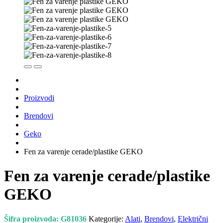
Proizvodi
Brendovi
Geko
Fen za varenje cerade/plastike GEKO
Fen za varenje cerade/plastike
GEKO
Šifra proizvoda:
G81036
Kategorije:
Alati
,
Brendovi
,
Električni