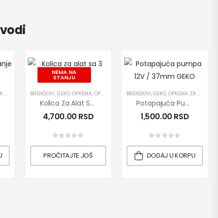
zvodi
NEMA NA
STANJU
ISE
ASPRODAJA
RETAKANJE ULJA
,
PRETAKANJE DIZEL GORIVA
BRENDOVI
,
PROIZVODI
,
GEKO
,
,
PUMPE
OPREMA
,
,
PROIZVODI
OPREMA ZA SERVISE
,
PUMPE
BRENDOVI
,
PROIZVODI
,
GEKO
,
OPREMA ZA SERVISE
,
RASPRODAJA
,
RUČ
Kolica Za Alat Sa 3 Police GEKO
Potapajuća Pumpa 12V / 37mm
4,700.00
RSD
1,500.00
RSD
U
PROČITAJTE JOŠ
DODAJ U KORPU