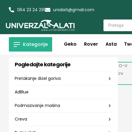
064 23 24 291
unialati@gmail.com
Geko
Rover
Asta
Tw
Kategorije
Pogledajte kategorije
Pretakanje dizel goriva
AdBlue
Podmazivanje mašina
Creva