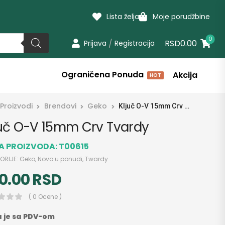
Lista želja
Moje porudžbine
0
/
RSD0.00
Prijava
Registracija
Ograničena Ponuda
Akcija
HOT
Proizvodi
Brendovi
Geko
Ključ O-V 15mm Crv Tvardy
juč O-V 15mm Crv Tvardy
RA PROIZVODA:
T00615
ORIJE:
Geko
,
Novo u ponudi
,
Twardy
0.00
RSD
( 0 Ocene )
 je sa PDV-om