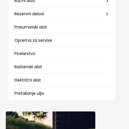
Ručni alati
Rezervni delovi
Pneumatski alat
Oprema za servise
Pčelarstvo
Baštenski alat
Električni alat
Pretakanje ulja