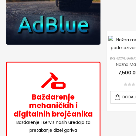
BRENDOVI
,
GARAŽ
7,500.
Baždarenje
DODAJ
mehaničkih i
digitalnih brojčanika
Baždarenje i servis naših uređaja za
pretakanje dizel goriva
Novo u ponudi