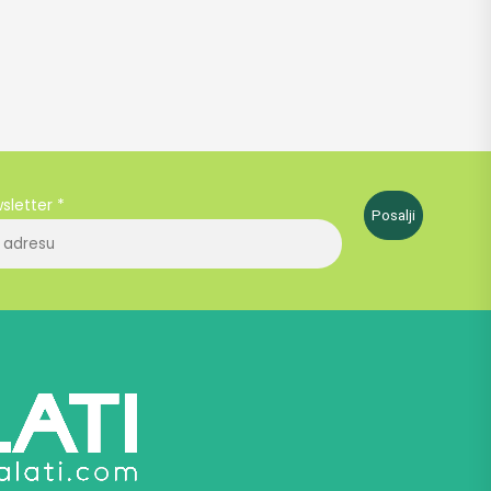
wsletter
*
Posalji