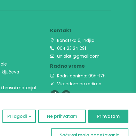
t
Kontakt
Banatska 6, Indjija
064 23 24 291
unialati@gmail.com
cole
Radno vreme
i ključeva
Radni danima: 09h-17h
Vikendom ne radimo
 i brusni materijal
Prilagodi
Ne prihvatam
Prihvatam
Sačuvaj moja podešavanja