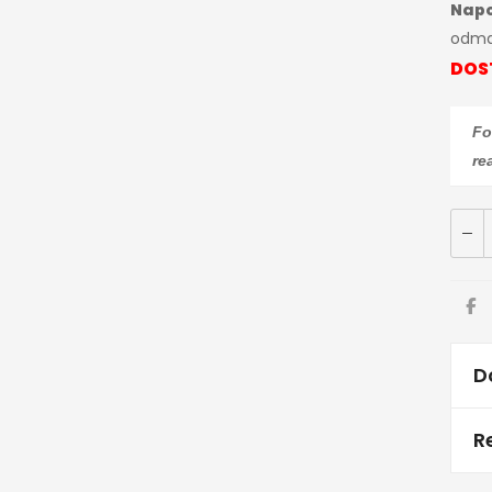
Nap
odma
DOS
Fo
re
D
R