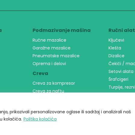
a
Podmazivanje mašina
Ručni ala
Ručne mazalice
Ključevi
Garažne mazalice
Klešta
Pneumatske mazalice
Dizalice
Oprema i delovi
Čekići / ma
Setovi alata 
Creva
Šrafcigeri
Creva za kompresor
Turpije, rezni
Creva za naftu
Ostali alat
Baštenska
Prehrambene tečnosti
a, prikazivali personalizovane oglase ili sadržaj i analizirali naš
Mast
 kolačića.
Politika kolačića