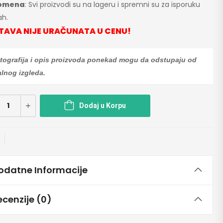
omena
: Svi proizvodi su na lageru i spremni su za isporuku
h.
TAVA NIJE URAČUNATA U CENU!
tografija i opis proizvoda ponekad mogu da odstupaju od
alnog izgleda.
Dodaj u Korpu
odatne Informacije
ecenzije (0)