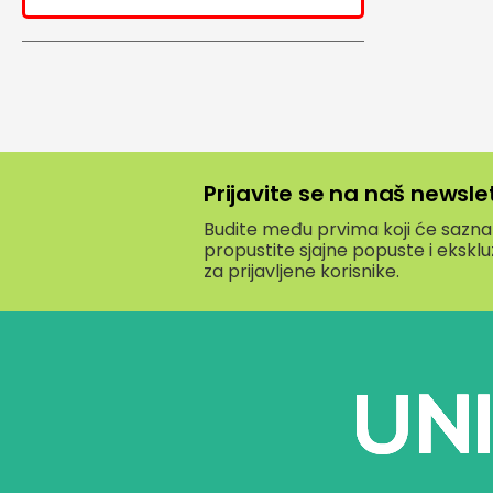
POGLEDAJ
Prijavite se na naš newsle
Budite među prvima koji će saznati
propustite sjajne popuste i eksk
za prijavljene korisnike.