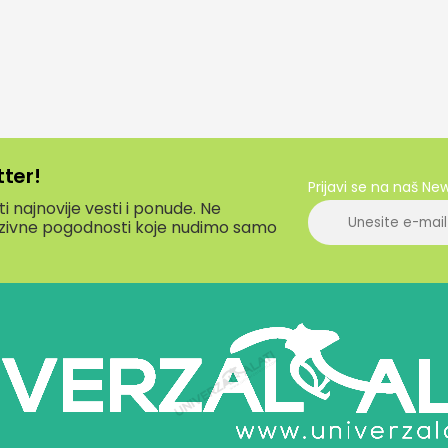
tter!
Prijavi se na naš Ne
 najnovije vesti i ponude. Ne
luzivne pogodnosti koje nudimo samo