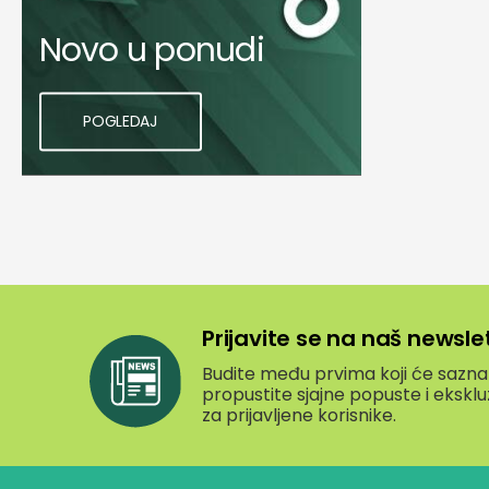
Novo u ponudi
POGLEDAJ
Prijavite se na naš newsle
Budite među prvima koji će saznati
propustite sjajne popuste i eksk
za prijavljene korisnike.