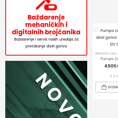
Baždarenje
mehaničkih i
digitalnih brojčanika
Baždarenje i servis naših uređaja za
pretakanje dizel goriva
BRENDOVI
,
GEKO
,
4,500
DODA