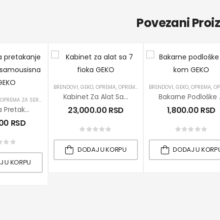
Povezani Proi
BRENDOVI
,
GEKO
,
OPREMA
,
OPREMA ZA SERVISE
BRENDOVI
,
PROIZVODI
,
GEKO
,
OPREMA
,
RUČNI A
,
OPREMA
Kabinet Za Alat Sa 7 Fioka GEKO
Bakarne
OPREMA ZA SERVISE
,
PRETAKANJE DIZEL GORIVA
,
PROIZVODI
,
PUMPE
Pumpa Za Pretakanje Dizel Goriva Samousisna 12V GEKO
23,000.00
RSD
1,800.00
RSD
.00
RSD
DODAJ U KORPU
DODAJ U KORP
J U KORPU