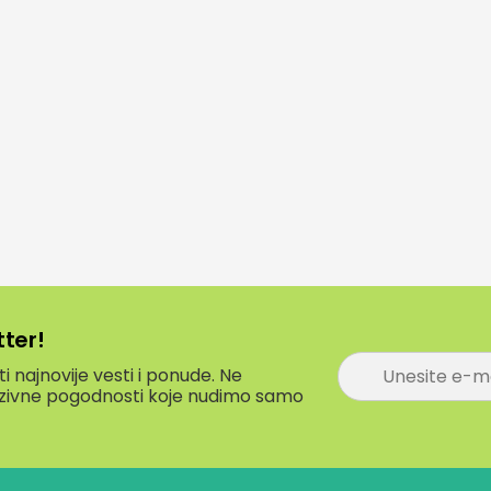
tter!
P
 najnovije vesti i ponude. Ne
r
luzivne pogodnosti koje nudimo samo
i
j
a
v