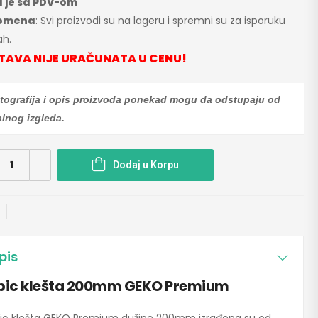
 je sa PDV-om
omena
: Svi proizvodi su na lageru i spremni su za isporuku
h.
TAVA NIJE URAČUNATA U CENU!
tografija i opis proizvoda ponekad mogu da odstupaju od
alnog izgleda.
Dodaj u Korpu
pis
pic klešta 200mm GEKO Premium