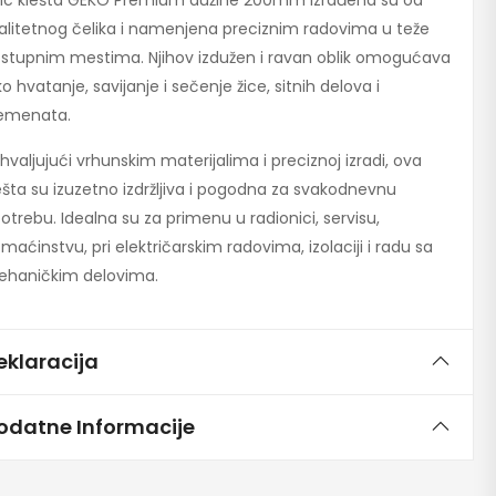
ic klešta GEKO Premium dužine 200mm izrađena su od
alitetnog čelika i namenjena preciznim radovima u teže
stupnim mestima. Njihov izdužen i ravan oblik omogućava
ko hvatanje, savijanje i sečenje žice, sitnih delova i
emenata.
hvaljujući vrhunskim materijalima i preciznoj izradi, ova
ešta su izuzetno izdržljiva i pogodna za svakodnevnu
otrebu. Idealna su za primenu u radionici, servisu,
maćinstvu, pri električarskim radovima, izolaciji i radu sa
haničkim delovima.
eklaracija
odatne Informacije