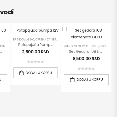
zvodi
BRENDOVI
,
GEKO
,
OPREMA ZA SERVISE
,
PRETAKANJE DIZEL GORIVA
,
PROIZVODI
,
P
Potapajuća Pumpa 12V / 52mm GEKO
LATI
 ZA SERVISE
,
PROIZVODI
,
RUČNI ALATI
BRENDOVI
,
GEKO
,
KLJUČEVI
,
OPREMA ZA SERVISE
 Podloške 150 Kom GEKO
2,500.00
RSD
Set Gedora 108 Elemenata GEKO
8,500.00
RSD
DODAJ U KORPU
U
DODAJ U KORPU