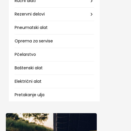
Ručni alati
Rezervni delovi
Pneumatski alat
Oprema za servise
Pčelarstvo
Baštenski alat
Električni alat
Pretakanje ulja