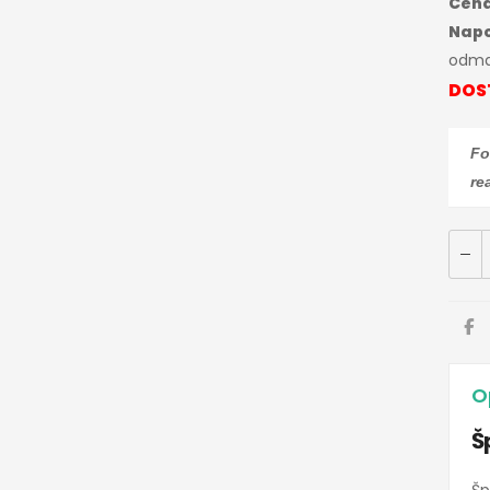
Cena
Nap
odma
DOS
Fo
re
O
Š