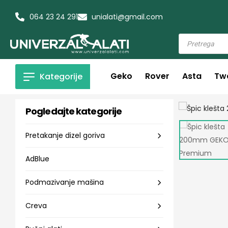
064 23 24 291
unialati@gmail.com
Geko
Rover
Asta
Tw
Kategorije
Pogledajte kategorije
Pretakanje dizel goriva
AdBlue
Podmazivanje mašina
Creva