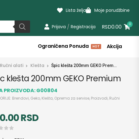
Lista želja
Moje porudžbine
0
/
RSD0.00
Prijava
Registracija
Ograničena Ponuda
Akcija
HOT
Ručni alati
Klešta
Špic klešta 200mm GEKO Premium
ic klešta 200mm GEKO Premium
RA PROIZVODA:
G00804
ORIJE:
Brendovi
,
Geko
,
Klešta
,
Oprema za servise
,
Proizvodi
,
Ručni
0.00
RSD