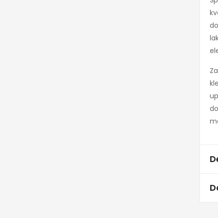
Šp
kv
do
la
el
Za
kl
up
do
me
D
D