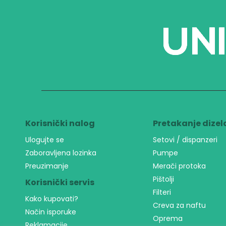
Korisnički nalog
Pretakanje dizel
Ulogujte se
Setovi / dispanzeri
Zaboravljena lozinka
Pumpe
Preuzimanje
Merači protoka
Pištolji
Korisnički servis
Filteri
Kako kupovati?
Creva za naftu
Način isporuke
Oprema
Reklamacije