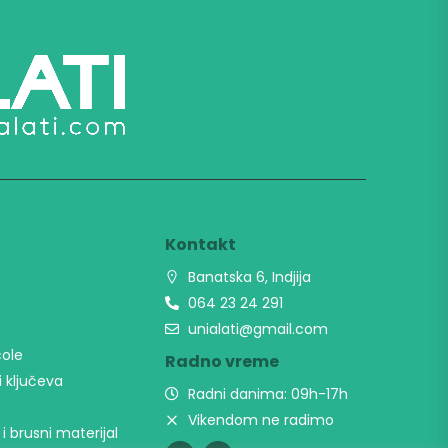
t
Kontakt
Banatska 6, Indjija
064 23 24 291
unialati@gmail.com
cole
Radno vreme
i ključeva
Radni danima: 09h-17h
Vikendom ne radimo
 i brusni materijal