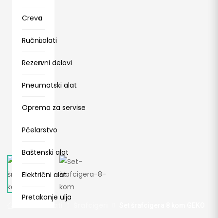
Creva
Ručni alati
Rezervni delovi
Pneumatski alat
Oprema za servise
Pčelarstvo
Baštenski alat
Električni alat
Pretakanje ulja
Ručni alati
Šrafcigeri
Set šrafcigera 8 kom GEKO