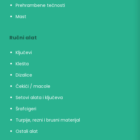
Prehrambene tečnosti
Mast
Ručni alat
Ključevi
Klešta
Dizalice
Čekići / macole
Setovi alata i ključeva
Šrafcigeri
Turpije, rezni i brusni materijal
Ostali alat