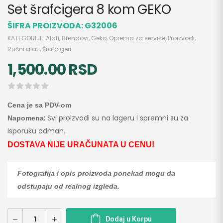
Set šrafcigera 8 kom GEKO
ŠIFRA PROIZVODA:
G32006
KATEGORIJE:
Alati
,
Brendovi
,
Geko
,
Oprema za servise
,
Proizvodi
,
Ručni alati
,
Šrafcigeri
1,500.00
RSD
Cena je sa PDV-om
: Svi proizvodi su na lageru i spremni su za
Napomena
isporuku odmah.
DOSTAVA NIJE URAČUNATA U CENU!
Fotografija i opis proizvoda ponekad mogu da
odstupaju od realnog izgleda.
Dodaj u Korpu