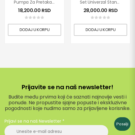
Pumpa Za Pretakanje Tečnosti Rover 30
Set Univerzal Standard 12V
18,200.00
RSD
28,000.00
RSD
DODAJ U KORPU
DODAJ U KORPU
Prijavite se na naš newsletter!
Budite među prvima koji će saznati najnovije vesti i
ponude. Ne propustite sjajne popuste i ekskluzivne
pogodnosti koje nudimo samo za prijavljene korisnike.
Prijavi se na naš Newsletter
*
Posalji