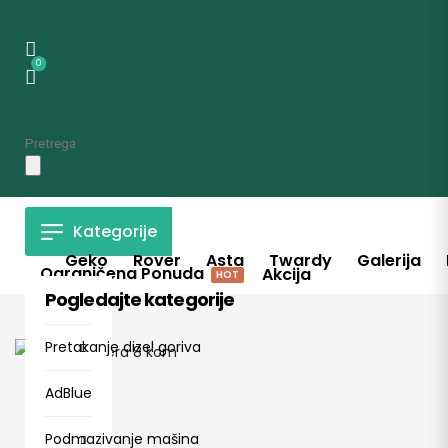
0
Kategorije
Geko
Rover
Asta
Twardy
Galerija
Ograničena Ponuda
Akcija
HOT
Pogledajte kategorije
Pretakanje dizel goriva
AdBlue
Podmazivanje mašina