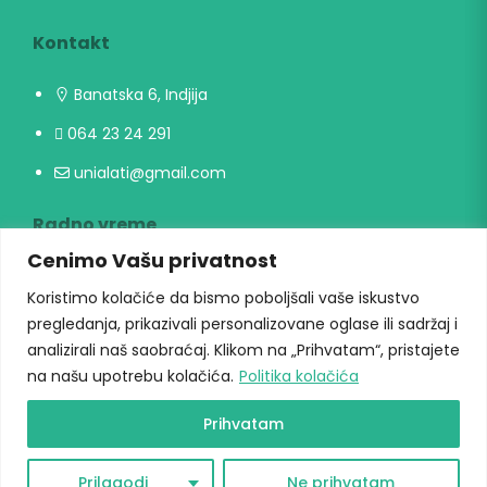
Kontakt
Banatska 6, Indjija
064 23 24 291
unialati@gmail.com
Radno vreme
Cenimo Vašu privatnost
Radni danima: 09h-17h
Koristimo kolačiće da bismo poboljšali vaše iskustvo
Vikendom ne radimo
pregledanja, prikazivali personalizovane oglase ili sadržaj i
analizirali naš saobraćaj. Klikom na „Prihvatam“, pristajete
na našu upotrebu kolačića.
Politika kolačića
Prihvatam
Copyright © 2026 Univerzal alati. Sva prava zadržana.
Prilagodi
Ne prihvatam