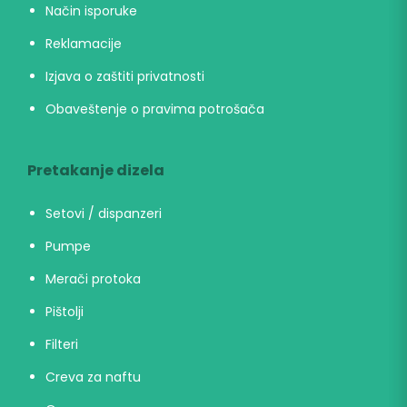
Način isporuke
Reklamacije
Izjava o zaštiti privatnosti
Obaveštenje o pravima potrošača
Pretakanje dizela
Setovi / dispanzeri
Pumpe
Merači protoka
Pištolji
Filteri
Creva za naftu