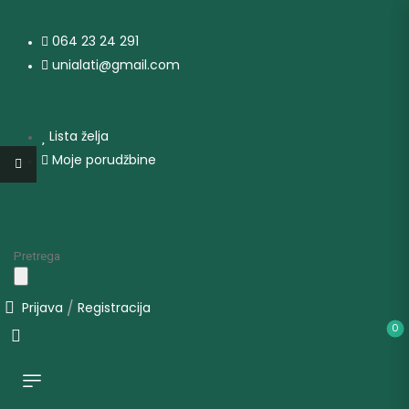
064 23 24 291
unialati@gmail.com
Lista želja
Moje porudžbine
/
Prijava
Registracija
0