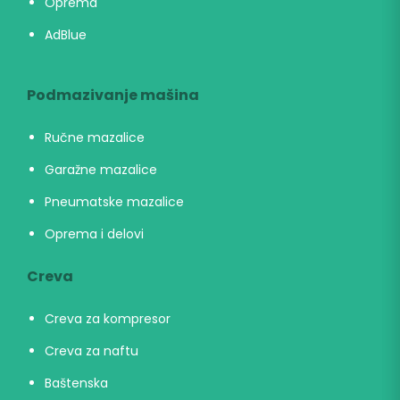
Oprema
AdBlue
Podmazivanje mašina
Ručne mazalice
Garažne mazalice
Pneumatske mazalice
Oprema i delovi
Creva
Creva za kompresor
Creva za naftu
Baštenska