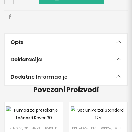
Opis
Deklaracija
Dodatne Informacije
Povezani Proizvodi
BRENDOVI
,
OPREMA ZA SERVISE
,
PRETAKANJE DIZEL GORIVA
PRETAKANJE DIZEL GORIVA
,
PROIZVODI
,
,
PUMPE
PROIZVODI
,
ROVE
,
S