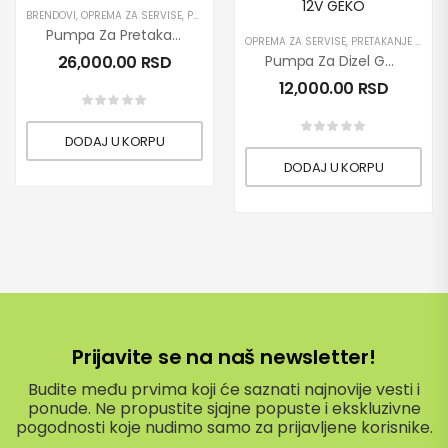
BRENDOVI
,
OPREMA ZA SERVISE
,
PRETAKANJE DIZEL GORIVA
,
PRETAKANJE ULJA
,
PROIZ
Pumpa Za Pretakanje Tečnosti Rover 40
OPREMA ZA SERVISE
,
PRETAKANJE DIZEL GORIVA
26,000.00
RSD
Pumpa Za Dizel Gorivo / Naftu 230V C-60/B02
12,000.00
RSD
DODAJ U KORPU
DODAJ U KORPU
Prijavite se na naš newsletter!
Budite među prvima koji će saznati najnovije vesti i
ponude. Ne propustite sjajne popuste i ekskluzivne
pogodnosti koje nudimo samo za prijavljene korisnike.