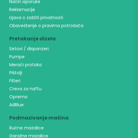
Način isporuke
Reklamacije
Izjava o zaštiti privatnosti
Obaveštenje o pravima potrošača
Pretakanje dizela
Setovi / dispanzeri
Pumpe
Merači protoka
Pištolji
Filteri
Creva za naftu
Oprema
AdBlue
Podmazivanje mašina
Ručne mazalice
Garažne mazalice