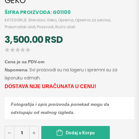
GEKO
ŠIFRA PROIZVODA:
G01100
KATEGORIJE:
Brendovi
,
Geko
,
Oprema
,
Oprema za servise
,
Pneumatski alat
,
Proizvodi
,
Ručni alati
3,500.00
RSD
Cena je sa PDV-om
: Svi proizvodi su na lageru i spremni su za
Napomena
isporuku odmah.
DOSTAVA NIJE URAČUNATA U CENU!
Fotografija i opis proizvoda ponekad mogu da
odstupaju od realnog izgleda.
Dodaj u Korpu