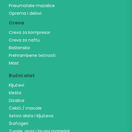
Pneumatske mazalice
Oprema i delovi
Creva
Creva za kompresor
Creva za naftu
Baštenska
Prehrambene tečnosti
Mast
Ručni alat
Ključevi
Klešta
Dizalice
Čekići / macole
Setovi alata i ključeva
Šrafcigeri
Turpije, rezni i brusni materijal