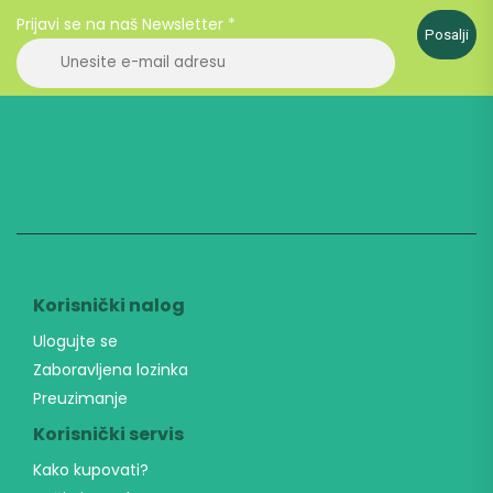
Prijavi se na naš Newsletter
*
Posalji
Korisnički nalog
Ulogujte se
Zaboravljena lozinka
Preuzimanje
Korisnički servis
Kako kupovati?