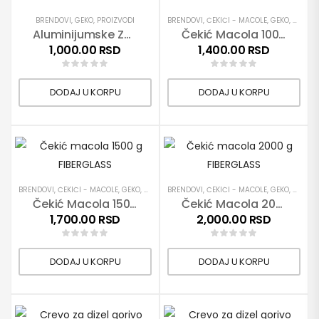
BRENDOVI
,
GEKO
,
PROIZVODI
BRENDOVI
,
ČEKIĆI - MACOLE
,
GEKO
,
PROIZV
Aluminijumske Zakivke 400 Komada
Čekić Macola 1000 G FIBERGLASS
1,000.00
RSD
1,400.00
RSD
DODAJ U KORPU
DODAJ U KORPU
BRENDOVI
,
ČEKIĆI - MACOLE
,
GEKO
,
PROIZVODI
BRENDOVI
,
RUČNI ALATI
,
ČEKIĆI - MACOLE
,
GEKO
,
PROIZV
Čekić Macola 1500 G FIBERGLASS
Čekić Macola 2000 G FIBERGLASS
1,700.00
RSD
2,000.00
RSD
DODAJ U KORPU
DODAJ U KORPU