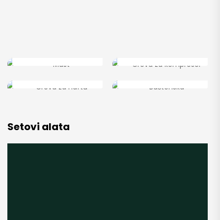
Mast
Creva za kompresor
Creva za naftu
Baštenska
Setovi alata