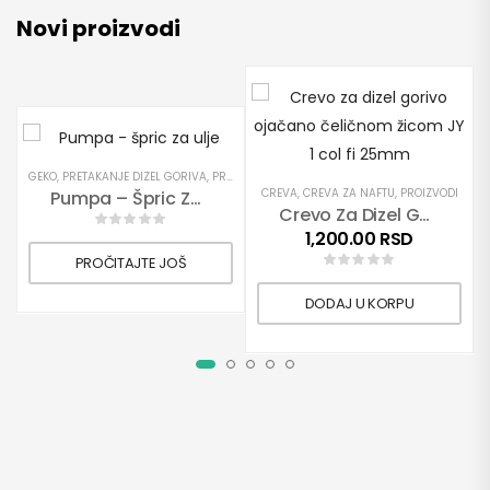
Novi proizvodi
GEKO
,
PRETAKANJE DIZEL GORIVA
,
PROIZVODI
,
PUMPE
CREVA
,
CREVA ZA NAFTU
,
PROIZVODI
Pumpa – Špric Za Ulje
Crevo Za Dizel Gorivo Ojačano Čeličnom Žicom JY 1″ Fi 25mm
1,200.00
RSD
PROČITAJTE JOŠ
DODAJ U KORPU