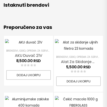
Istaknuti brendovi
Preporučeno za vas
BRENDOVI
,
GEKO
,
OPREMA ZA SERVISE
,
PROIZVODI
AKU Duvač 21V
BRENDOVI
,
GEKO
,
OPREMA ZA SERVISE
,
PRO
8,500.00
RSD
Alat Za Skidanje Uljnih Filetra 23 Komada
5,500.00
RSD
DODAJ U KORPU
DODAJ U KORPU