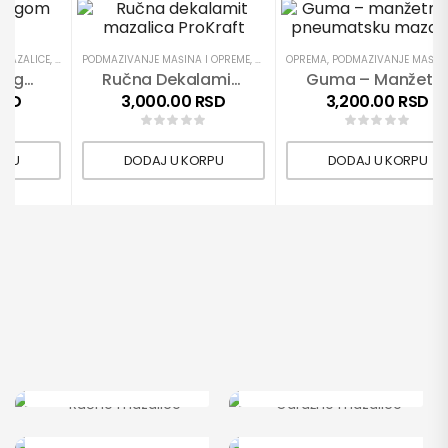
 MAZALICE
UČNE MAZALICE
,
PODMAZIVANJE MAŠINA I OPREME
PODMAZIVANJE MAŠINA I OPREME
,
PROIZVODI
,
PROIZVODI
OPREMA
,
RUČNE MAZALICE
,
PODMAZIVANJE MAŠINA I OPR
Glava Sa Oprugom GEKO
Ručna Dekalamit Mazalica ProKraft
Guma – Manžetna Za Pneumatsku Mazalicu
RSD
3,000.00
RSD
3,200.00
RSD
RPU
DODAJ U KORPU
DODAJ U KORPU
Ručne mazalice
Garažne mazalice
Pneumatske mazalice
Oprema