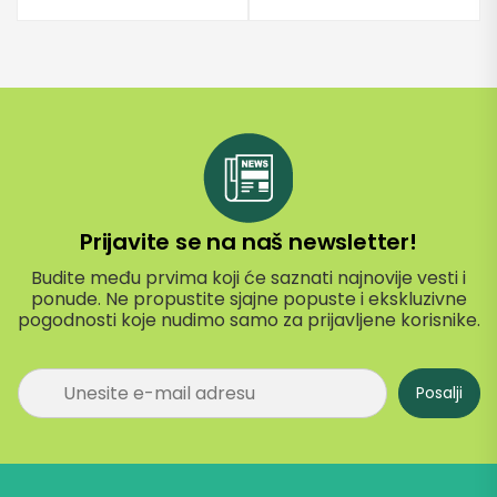
Prijavite se na naš newsletter!
Budite među prvima koji će saznati najnovije vesti i
ponude. Ne propustite sjajne popuste i ekskluzivne
pogodnosti koje nudimo samo za prijavljene korisnike.
P
Posalji
r
i
j
a
v