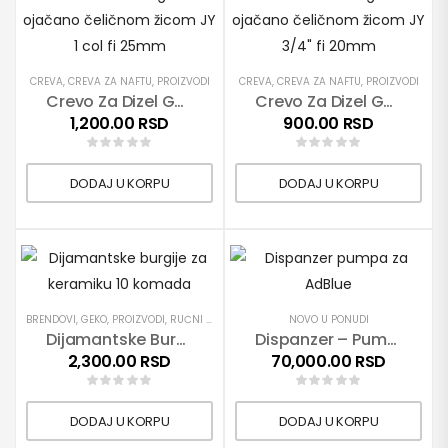
CREVA
,
CREVA ZA NAFTU
,
PROIZVODI
CREVA
,
CREVA ZA NAFTU
,
PROIZVODI
Crevo Za Dizel Gorivo Ojačano Čeličnom Žicom JY 1″ Fi 25mm
Crevo Za Dizel Gorivo Ojačano Čeličnom Žicom JY 3/4″ Fi 20mm
1,200.00
RSD
900.00
RSD
DODAJ U KORPU
DODAJ U KORPU
BRENDOVI
,
GEKO
,
PROIZVODI
,
RUČNI ALATI
,
TURPIJE, REZNI I BRUSNI MATERIJAL
NOVO U PONUDI
Dijamantske Burgije Za Keramiku 10 Komada
Dispanzer – Pumpa Za AdBlue
2,300.00
RSD
70,000.00
RSD
DODAJ U KORPU
DODAJ U KORPU