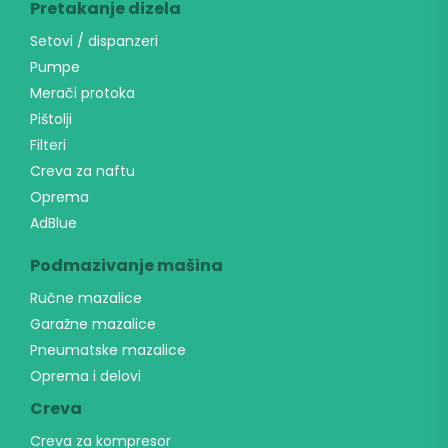
Pretakanje dizela
Setovi / dispanzeri
Pumpe
Merači protoka
Pištolji
Filteri
Creva za naftu
Oprema
AdBlue
Podmazivanje mašina
Ručne mazalice
Garažne mazalice
Pneumatske mazalice
Oprema i delovi
Creva
Creva za kompresor