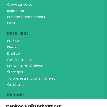
Creva za naftu
Baštenska
Prehrambene tečnosti
Mast
Ručni alat
Ključevi
Klešta
Dizalice
Čekići / macole
Setovi alata i ključeva
Šrafcigeri
Turpije, rezni i brusni materijal
Ostali alat
Kontakt
Banatska 6, Indjija
Cenimo Vašu privatnost