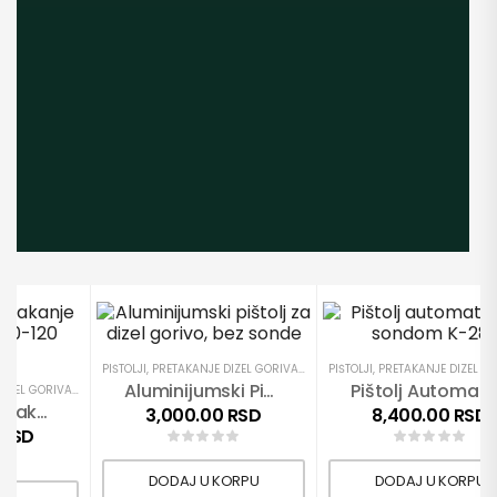
VIDI SVE
I
,
PRETAKANJE DIZEL GORIVA
,
PROIZVODI
PIŠTOLJI
,
PRETAKANJE DIZEL GORIVA
,
PROIZVODI
PIŠTOLJI
,
PRETAKANJE DIZEL G
Aluminijumski Pištolj Za Dizel Gorivo, Bez Sonde
P
DIZEL GORIVA
,
PROIZVODI
Pištolj Za Pretakanje Dizel Goriva 60-120 Lit/min.
3,000.00
RSD
8,400.00
RSD
0
RSD
DODAJ U KORPU
DODAJ U KORPU