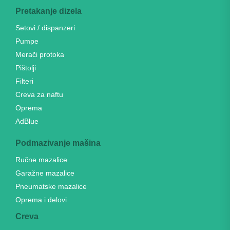
Pretakanje dizela
Setovi / dispanzeri
Pumpe
Merači protoka
Pištolji
Filteri
Creva za naftu
Oprema
AdBlue
Podmazivanje mašina
Ručne mazalice
Garažne mazalice
Pneumatske mazalice
Oprema i delovi
Creva