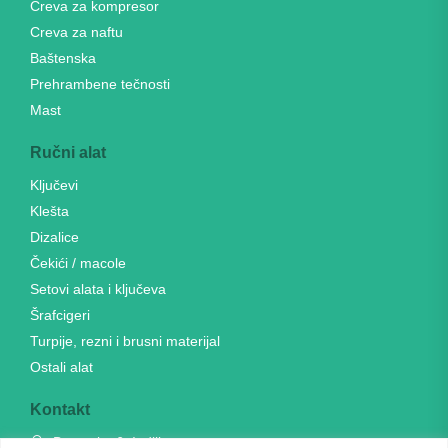
Creva za kompresor
Creva za naftu
Baštenska
Prehrambene tečnosti
Mast
Ručni alat
Ključevi
Klešta
Dizalice
Čekići / macole
Setovi alata i ključeva
Šrafcigeri
Turpije, rezni i brusni materijal
Ostali alat
Kontakt
Banatska 6, Indjija