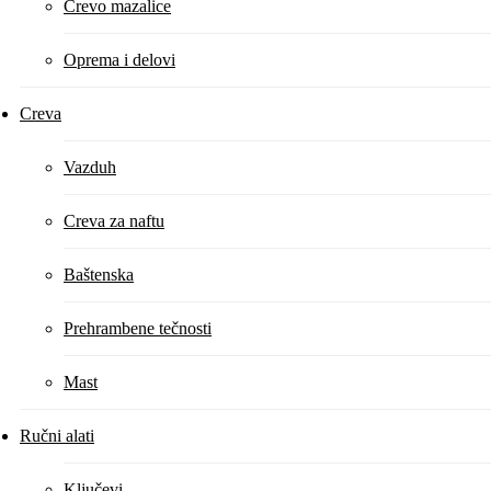
Crevo mazalice
Oprema i delovi
Creva
Vazduh
Creva za naftu
Baštenska
Prehrambene tečnosti
Mast
Ručni alati
Ključevi