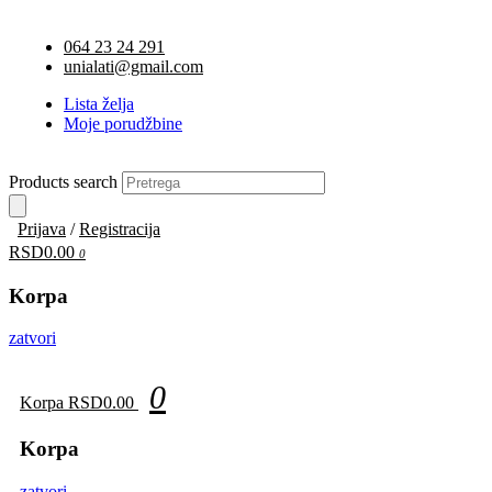
064 23 24 291
unialati@gmail.com
Lista želja
Moje porudžbine
Products search
Prijava
/
Registracija
RSD0.00
0
Korpa
zatvori
0
Korpa
RSD0.00
Korpa
zatvori