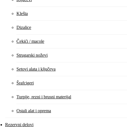
Klešta
Dizalice
Čekići / macole
Strugarski noževi
Setovi alata i ključeva
Šrafcigeri
Turpije, rezni i brusni materijal
Ostali alat i oprema
Rezervni delovi