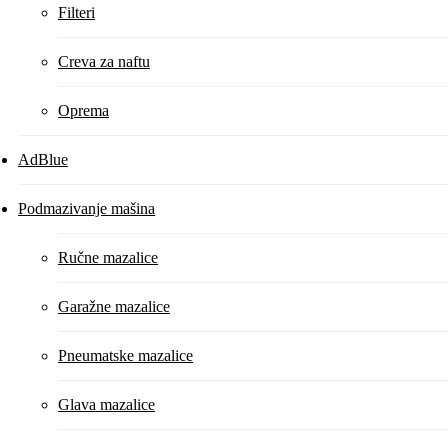
Filteri
Creva za naftu
Oprema
AdBlue
Podmazivanje mašina
Ručne mazalice
Garažne mazalice
Pneumatske mazalice
Glava mazalice