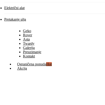
Električni alat
Pretakanje ulja
Geko
Rover
Asta
Twardy
Galerija
Preuzimanje
Kontakt
Ograničena ponuda
Hot
Akcija