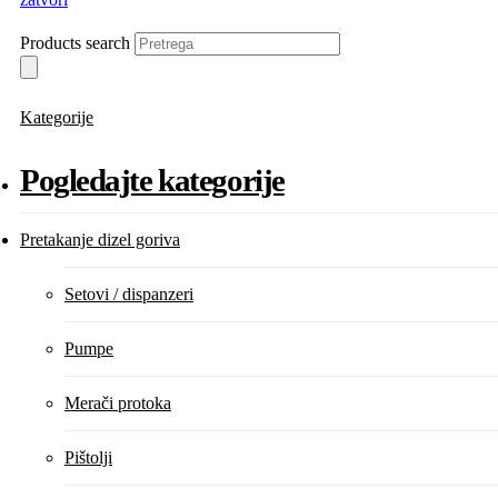
Products search
Kategorije
Pogledajte kategorije
Pretakanje dizel goriva
Setovi / dispanzeri
Pumpe
Merači protoka
Pištolji