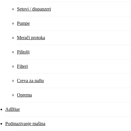
Setovi / dispanzeri
Pumpe
Merači protoka
Pištolji
Filteri
Creva za naftu
Oprema
AdBlue
Podmazivanje mašina