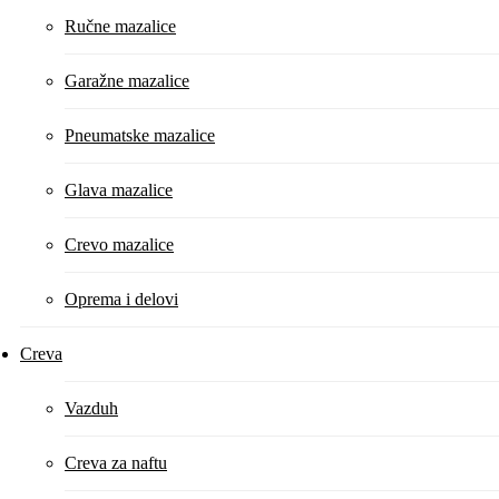
Ručne mazalice
Garažne mazalice
Pneumatske mazalice
Glava mazalice
Crevo mazalice
Oprema i delovi
Creva
Vazduh
Creva za naftu