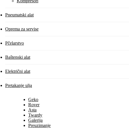
Kompresori
Pneumatski alat
Oprema za servise
Pčelarstvo
Baštenski alat
Električni alat
Pretakanje ulja
Geko
Rover
Asta
Twardy
Galerija
Preuzimanje