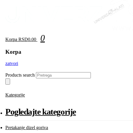
0
Korpa
RSD0.00
Korpa
zatvori
Products search
Kategorije
Pogledajte kategorije
Pretakanje dizel goriva