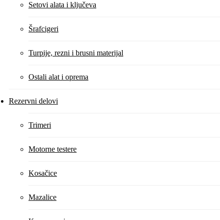
Setovi alata i ključeva
Šrafcigeri
Turpije, rezni i brusni materijal
Ostali alat i oprema
Rezervni delovi
Trimeri
Motorne testere
Kosačice
Mazalice