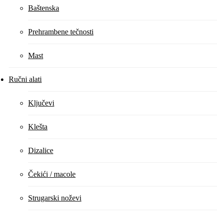
Baštenska
Prehrambene tečnosti
Mast
Ručni alati
Ključevi
Klešta
Dizalice
Čekići / macole
Strugarski noževi