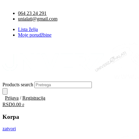
064 23 24 291
unialati@gmail.com
Lista želja
Moje porudžbine
Products search
Prijava
/
Registracija
RSD0.00
0
Korpa
zatvori