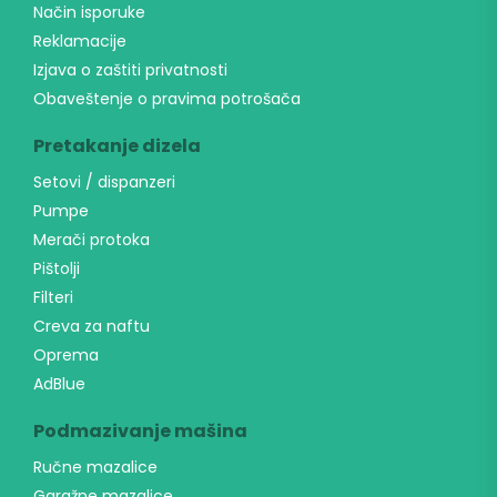
Način isporuke
Reklamacije
Izjava o zaštiti privatnosti
Obaveštenje o pravima potrošača
Pretakanje dizela
Setovi / dispanzeri
Pumpe
Merači protoka
Pištolji
Filteri
Creva za naftu
Oprema
AdBlue
Podmazivanje mašina
Ručne mazalice
Garažne mazalice