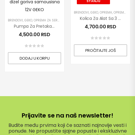
STANJU
BRENDOVI
,
GEKO
,
OPREMA
,
OPREMA ZA SERVISE
Kolica Za Alat Sa 3 Police GEKO
BRENDOVI
,
GEKO
,
OPREMA ZA SERVISE
,
PRETAKANJE DIZEL GORIVA
,
PROIZVODI
,
PUMPE
Pumpa Za Pretakanje Dizel Goriva Samousisna 12V GEKO
4,700.00
RSD
4,500.00
RSD
PROČITAJTE JOŠ
DODAJ U KORPU
Prijavite se na naš newsletter!
Budite među prvima koji će saznati najnovije vesti i
ponude. Ne propustite sjajne popuste i ekskluzivne