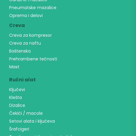
Pneumatske mazalice
Oprema i delovi
Creva
Creva za kompresor
Creva za naftu
Baštenska
Prehrambene tečnosti
Mast
Ručni alat
Ključevi
Klešta
Dizalice
Čekići / macole
Setovi alata i ključeva
Šrafcigeri