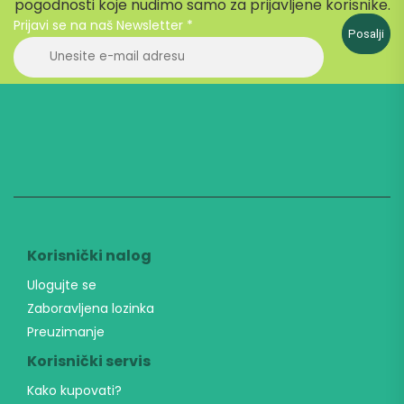
pogodnosti koje nudimo samo za prijavljene korisnike.
Prijavi se na naš Newsletter
*
Posalji
Korisnički nalog
Ulogujte se
Zaboravljena lozinka
Preuzimanje
Korisnički servis
Kako kupovati?