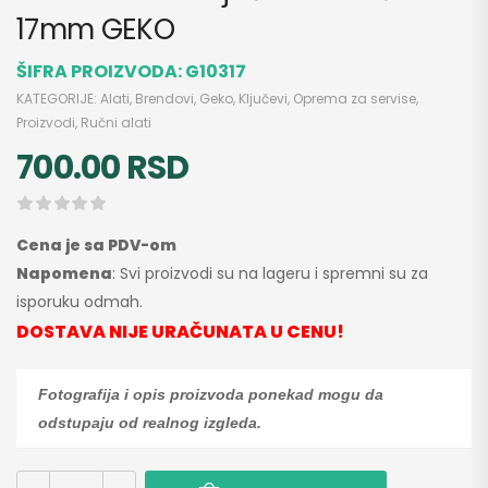
17mm GEKO
ŠIFRA PROIZVODA:
G10317
KATEGORIJE:
Alati
,
Brendovi
,
Geko
,
Ključevi
,
Oprema za servise
,
Proizvodi
,
Ručni alati
700.00
RSD
Cena je sa PDV-om
Napomena
: Svi proizvodi su na lageru i spremni su za
isporuku odmah.
DOSTAVA NIJE URAČUNATA U CENU!
Fotografija i opis proizvoda ponekad mogu da
odstupaju od realnog izgleda.