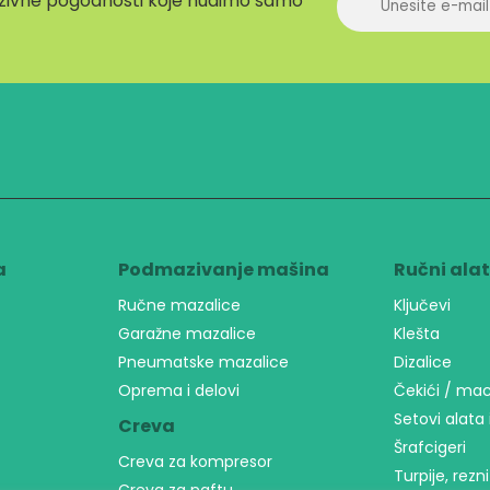
luzivne pogodnosti koje nudimo samo
a
Podmazivanje mašina
Ručni ala
Ručne mazalice
Ključevi
Garažne mazalice
Klešta
Pneumatske mazalice
Dizalice
Oprema i delovi
Čekići / ma
Setovi alata 
Creva
Šrafcigeri
Creva za kompresor
Turpije, rezni