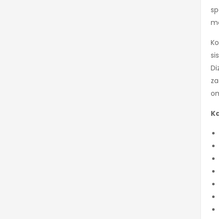
sp
mo
Ko
si
Di
za
om
Ka