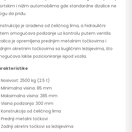
ortskim i nižim automobilima gde standardne dizalice ne
gu da priđu.
nstrukcija je izrađena od čeličnog lima, a hidraulični
stem omogućava podizanje uz kontrolu putem ventila.
zalica je opremljena prednjim metalnim točkovima i
dnjim okretnim točkovima sa kugličnim ležajevima, što
ogućava lakše pozicioniranje ispod vozila.
rakteristike
Nosivost: 2500 kg (2.5 t)
Minimalna visina: 85 mm
Maksimalna visina: 385 mm
Visina podizanja: 300 mm
Konstrukcija od čeličnog lima
Prednji metalni točkovi
Zadnji okretni točkovi sa ležajevima