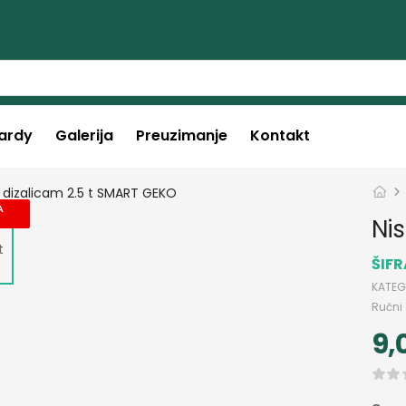
ardy
Galerija
Preuzimanje
Kontakt
A
U
Ni
ŠIF
KATEG
Ručni 
9,