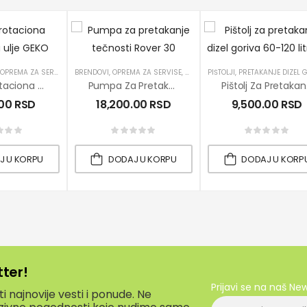
OPREMA ZA SERVISE
,
PRETAKANJE DIZEL GORIVA
BRENDOVI
,
OPREMA ZA SERVISE
,
PRETAKANJE ULJA
,
PRETAKANJE DIZEL GORIVA
PIŠTOLJI
,
PROIZVODI
,
PRETAKANJE DIZEL GO
,
PUMPE
,
PROIZVO
Ručna Rotaciona Pumpa Za Ulje GEKO
Pumpa Za Pretakanje Tečnosti Rover 30
Pištolj 
.00
RSD
18,200.00
RSD
9,500.00
RSD
J U KORPU
DODAJ U KORPU
DODAJ U KORP
tter!
Prijavi se na naš Ne
 najnovije vesti i ponude. Ne