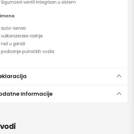
Sigurnosni ventil integrisan u sistem
rimena
auto-servisi
vulkanizerske radnje
rad u garaži
podizanje putničkih vozila
eklaracija
odatne Informacije
zvodi