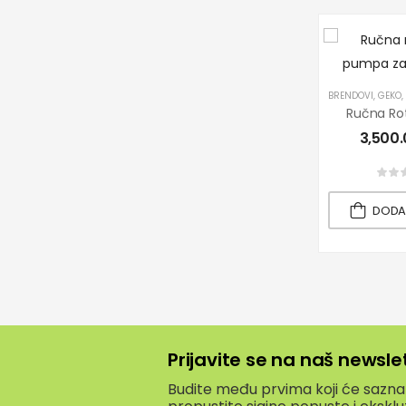
BRENDOVI
,
GEKO
,
3,500
DODA
Prijavite se na naš newsle
Budite među prvima koji će saznati