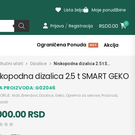
Lista želja
Moje porudžbine
0
/
RSD0.00
Prijava
Registracija
Ograničena Ponuda
Akcija
HOT
Ručni alati
Dizalice
Niskopodna dizalica 2.5 t SMART GEKO
skopodna dizalica 2.5 t SMART GEKO
RA PROIZVODA:
G02046
ORIJE:
Alati
,
Brendovi
,
Dizalice
,
Geko
,
Oprema za servise
,
Proizvodi
,
alati
000.00
RSD