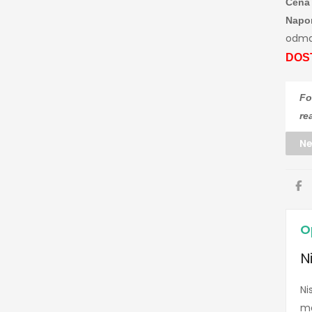
Cena 
Napo
odma
DOS
Fo
re
Ne
O
N
Ni
ma