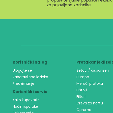
propustite sjajne popuste i eksk
za prijavljene korisnike.
Korisnički nalog
Pretakanje dizel
Ulogujte se
Setovi / dispanzeri
Zaboravljena lozinka
Pumpe
Preuzimanje
Merači protoka
Pištolji
Korisnički servis
Filteri
Kako kupovati?
Creva za naftu
Način isporuke
Oprema