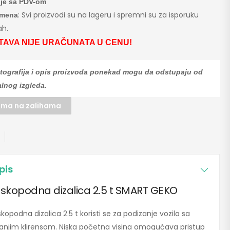
je sa PDV-om
: Svi proizvodi su na lageru i spremni su za isporuku
mena
h.
TAVA NIJE URAČUNATA U CENU!
tografija i opis proizvoda ponekad mogu da odstupaju od
alnog izgleda.
ma na zalihama
pis
iskopodna dizalica 2.5 t SMART GEKO
skopodna dizalica 2.5 t koristi se za podizanje vozila sa
njim klirensom. Niska početna visina omogućava pristup