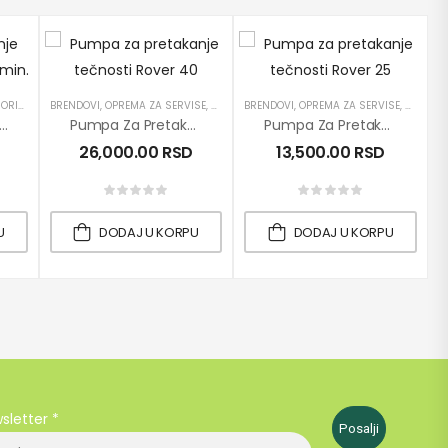
RIVA
DI
,
PUMPE
,
PROIZVODI
,
BRENDOVI
ROVER
,
OPREMA ZA SERVISE
,
PRETAKANJE DIZEL GORIVA
BRENDOVI
,
OPREMA ZA SERVISE
,
PRETAKANJE ULJA
,
PRETAKA
,
P
Za Pretakanje Dizel Goriva 60-120 Lit/min.
Pumpa Za Pretakanje Tečnosti Rover 40
Pumpa Za Pretakanje Tečnosti Rover 25
26,000.00
RSD
13,500.00
RSD
U
DODAJ U KORPU
DODAJ U KORPU
wsletter
*
Posalji