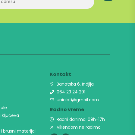
t
Kontakt
Banatska 6, Indjija
064 23 24 291
unialati@gmail.com
cole
Radno vreme
i ključeva
Radni danima: 09h-17h
Vikendom ne radimo
 i brusni materijal