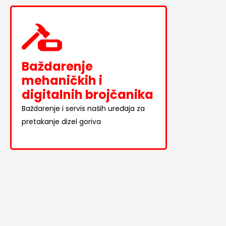
Baždarenje
mehaničkih i
digitalnih brojčanika
Baždarenje i servis naših uređaja za
pretakanje dizel goriva
Novo u ponudi
POGLEDAJ