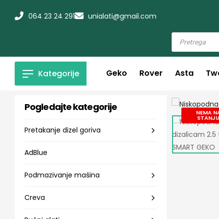
064 23 24 291
unialati@gmail.com
Geko
Rover
Asta
Tw
Kategorije
Pogledajte kategorije
NEMA N
STANJ
Pretakanje dizel goriva
AdBlue
Podmazivanje mašina
Creva