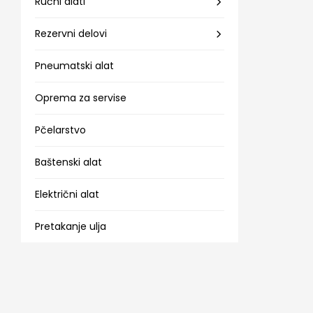
Ručni alati
Rezervni delovi
Pneumatski alat
Oprema za servise
Pčelarstvo
Baštenski alat
Električni alat
Pretakanje ulja