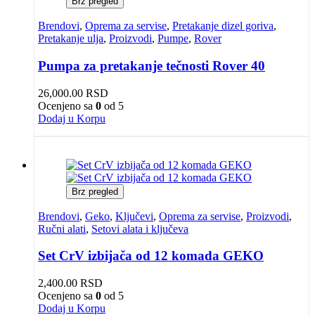
Brz pregled
Brendovi
,
Oprema za servise
,
Pretakanje dizel goriva
,
Pretakanje ulja
,
Proizvodi
,
Pumpe
,
Rover
Pumpa za pretakanje tečnosti Rover 40
26,000.00
RSD
Ocenjeno sa
0
od 5
Dodaj u Korpu
Brz pregled
Brendovi
,
Geko
,
Ključevi
,
Oprema za servise
,
Proizvodi
,
Ručni alati
,
Setovi alata i ključeva
Set CrV izbijača od 12 komada GEKO
2,400.00
RSD
Ocenjeno sa
0
od 5
Dodaj u Korpu