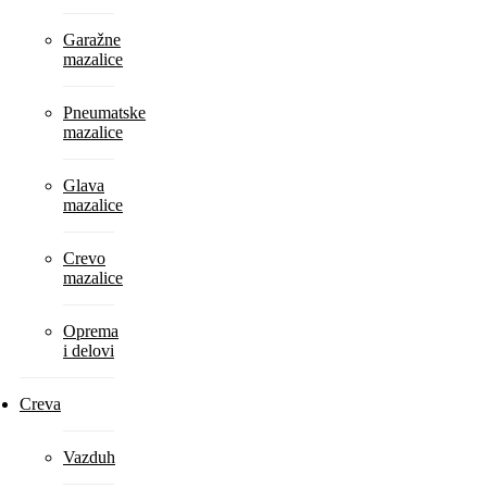
Garažne
mazalice
Pneumatske
mazalice
Glava
mazalice
Crevo
mazalice
Oprema
i delovi
Creva
Vazduh