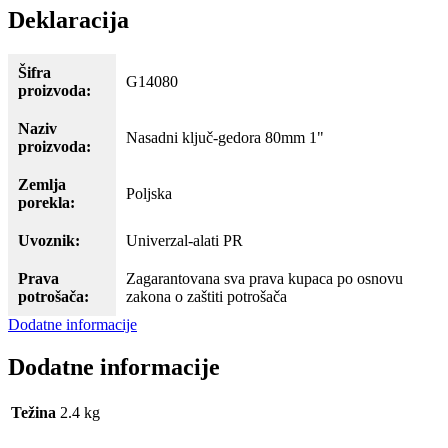
Deklaracija
Šifra
G14080
proizvoda:
Naziv
Nasadni ključ-gedora 80mm 1"
proizvoda:
Zemlja
Poljska
porekla:
Uvoznik:
Univerzal-alati PR
Prava
Zagarantovana sva prava kupaca po osnovu
potrošača:
zakona o zaštiti potrošača
Dodatne informacije
Dodatne informacije
Težina
2.4 kg