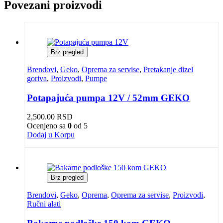
Povezani proizvodi
Brz pregled
Brendovi
,
Geko
,
Oprema za servise
,
Pretakanje dizel
goriva
,
Proizvodi
,
Pumpe
Potapajuća pumpa 12V / 52mm GEKO
2,500.00
RSD
Ocenjeno sa
0
od 5
Dodaj u Korpu
Brz pregled
Brendovi
,
Geko
,
Oprema
,
Oprema za servise
,
Proizvodi
,
Ručni alati