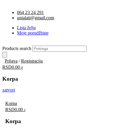
064 23 24 291
unialati@gmail.com
Lista želja
Moje porudžbine
Products search
Prijava
/
Registracija
RSD0.00
0
Korpa
zatvori
Korpa
RSD0.00
0
Korpa