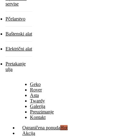
servise
Pčelarstvo
Baštenski alat
Električni alat
Pretakanje
ulja
Geko
Rover
Asta
Twardy
Galerija
Preuzimanje
Kontakt
Ograničena ponuda
Hot
Akcija