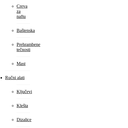
Creva
za
naftu
Baštenska
Prehrambene
tečnosti
Mast
Ručni alati
Ključevi
Klešta
Dizalice