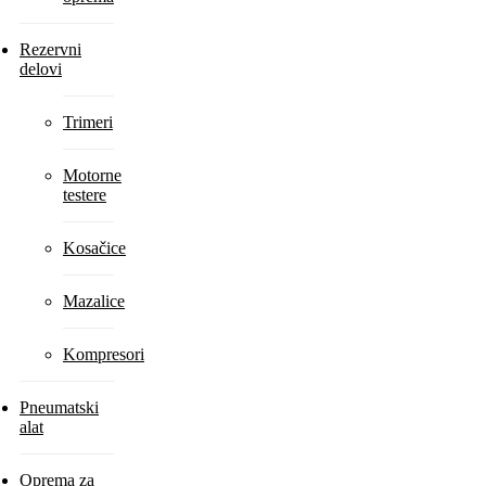
Rezervni
delovi
Trimeri
Motorne
testere
Kosačice
Mazalice
Kompresori
Pneumatski
alat
Oprema za