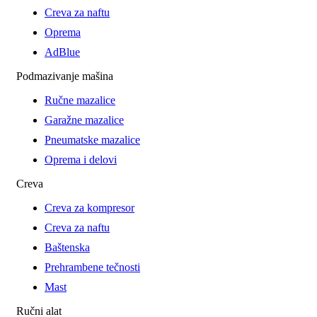
Creva za naftu
Oprema
AdBlue
Podmazivanje mašina
Ručne mazalice
Garažne mazalice
Pneumatske mazalice
Oprema i delovi
Creva
Creva za kompresor
Creva za naftu
Baštenska
Prehrambene tečnosti
Mast
Ručni alat