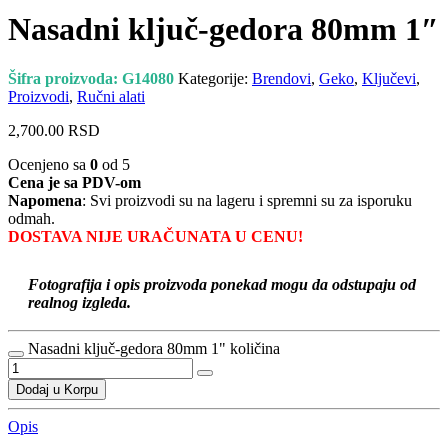
Nasadni ključ-gedora 80mm 1″
Šifra proizvoda:
G14080
Kategorije:
Brendovi
,
Geko
,
Ključevi
,
Proizvodi
,
Ručni alati
2,700.00
RSD
Ocenjeno sa
0
od 5
Cena je sa PDV-om
Napomena
: Svi proizvodi su na lageru i spremni su za isporuku
odmah.
DOSTAVA NIJE URAČUNATA U CENU!
Fotografija i opis proizvoda ponekad mogu da odstupaju od
realnog izgleda.
Nasadni ključ-gedora 80mm 1" količina
Dodaj u Korpu
Opis