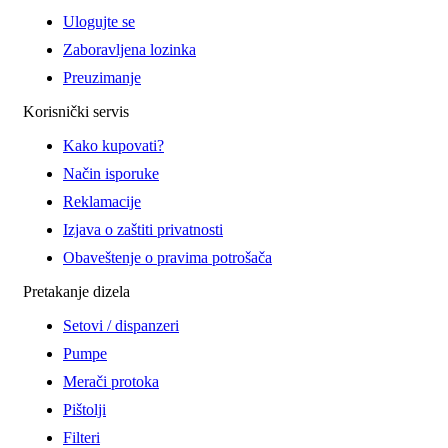
Ulogujte se
Zaboravljena lozinka
Preuzimanje
Korisnički servis
Kako kupovati?
Način isporuke
Reklamacije
Izjava o zaštiti privatnosti
Obaveštenje o pravima potrošača
Pretakanje dizela
Setovi / dispanzeri
Pumpe
Merači protoka
Pištolji
Filteri