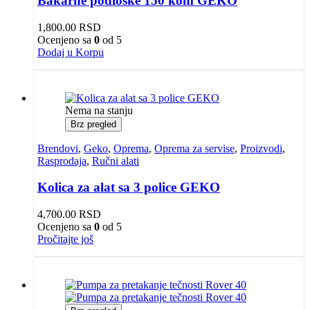
Bakarne podloške 150 kom GEKO
1,800.00
RSD
Ocenjeno sa
0
od 5
Dodaj u Korpu
Nema na stanju
Brz pregled
Brendovi
,
Geko
,
Oprema
,
Oprema za servise
,
Proizvodi
,
Rasprodaja
,
Ručni alati
Kolica za alat sa 3 police GEKO
4,700.00
RSD
Ocenjeno sa
0
od 5
Pročitajte još