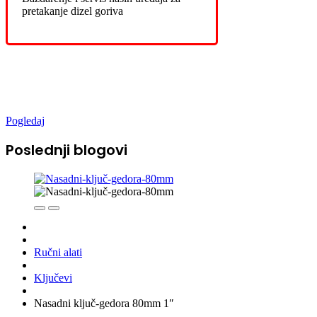
pretakanje dizel goriva
Novo u ponudi
Pogledaj
Poslednji blogovi
Ručni alati
Ključevi
Nasadni ključ-gedora 80mm 1″