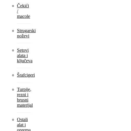
Čekići
/
macole
Strugarski
noževi
Setovi
alata i
ključeva
Šrafcigeri
Turpije,
rezni i
brusni
materijal
Ostali
alat i
oprema