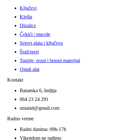
Ključevi
Klešta
Dizalice
Čekići / macole
Setovi alata i ključeva
Šrafcigeri
Turpije, rezni i brusni materijal
Ostali alat
Kontakt
Banatska 6, Indjija
064 23 24 291
unialati@gmail.com
Radno vreme
Radni danima: 09h-17h
Vikendom ne radimo