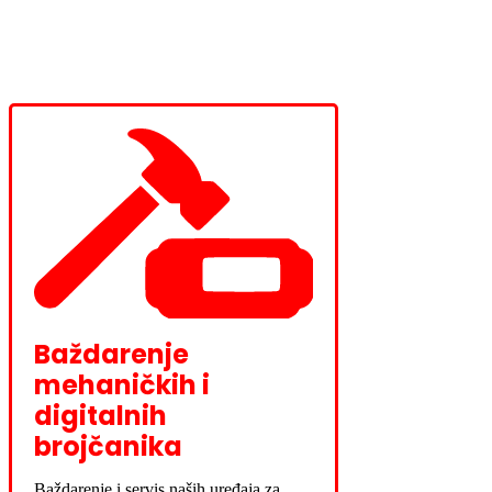
Baždarenje
mehaničkih i
digitalnih
brojčanika
Baždarenje i servis naših uređaja za