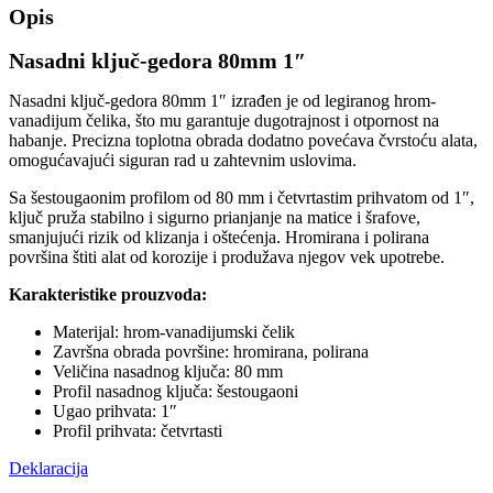
Opis
Nasadni ključ-gedora 80mm 1″
Nasadni ključ-gedora 80mm 1″ izrađen je od legiranog hrom-
vanadijum čelika, što mu garantuje dugotrajnost i otpornost na
habanje. Precizna toplotna obrada dodatno povećava čvrstoću alata,
omogućavajući siguran rad u zahtevnim uslovima.
Sa šestougaonim profilom od 80 mm i četvrtastim prihvatom od 1″,
ključ pruža stabilno i sigurno prianjanje na matice i šrafove,
smanjujući rizik od klizanja i oštećenja. Hromirana i polirana
površina štiti alat od korozije i produžava njegov vek upotrebe.
Karakteristike prouzvoda:
Materijal: hrom-vanadijumski čelik
Završna obrada površine: hromirana, polirana
Veličina nasadnog ključa: 80 mm
Profil nasadnog ključa: šestougaoni
Ugao prihvata: 1″
Profil prihvata: četvrtasti
Deklaracija