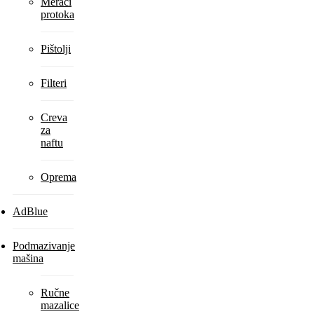
Merači
protoka
Pištolji
Filteri
Creva
za
naftu
Oprema
AdBlue
Podmazivanje
mašina
Ručne
mazalice