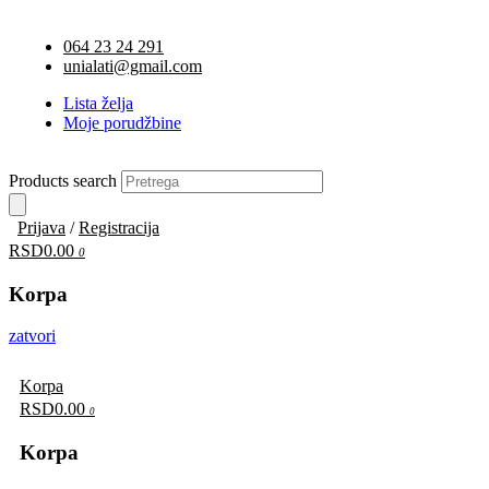
064 23 24 291
unialati@gmail.com
Lista želja
Moje porudžbine
Products search
Prijava
/
Registracija
RSD0.00
0
Korpa
zatvori
Korpa
RSD0.00
0
Korpa