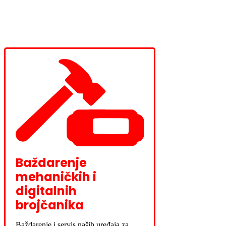
Baždarenje
mehaničkih i
digitalnih
brojčanika
Baždarenje i servis naših uređaja za