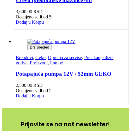
Crevo pneumatske mazalice 4m
3,600.00
RSD
Ocenjeno sa
0
od 5
Dodaj u Korpu
Brz pregled
Brendovi
,
Geko
,
Oprema za servise
,
Pretakanje dizel
goriva
,
Proizvodi
,
Pumpe
Potapajuća pumpa 12V / 52mm GEKO
2,500.00
RSD
Ocenjeno sa
0
od 5
Dodaj u Korpu
Prijavite se na naš newsletter!