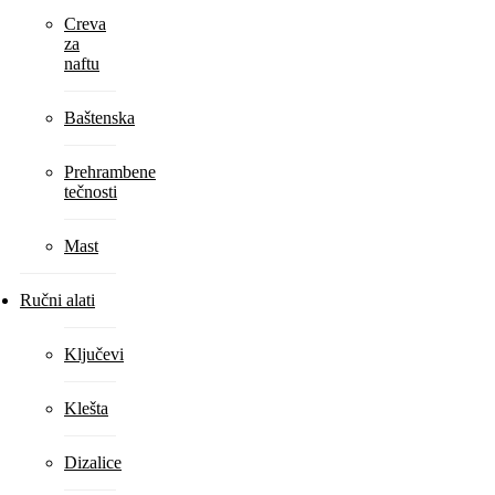
Creva
za
naftu
Baštenska
Prehrambene
tečnosti
Mast
Ručni alati
Ključevi
Klešta
Dizalice