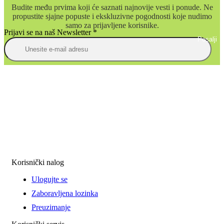
Budite među prvima koji će saznati najnovije vesti i ponude. Ne
propustite sjajne popuste i ekskluzivne pogodnosti koje nudimo
samo za prijavljene korisnike.
Prijavi se na naš Newsletter
*
Posalji
Korisnički nalog
Ulogujte se
Zaboravljena lozinka
Preuzimanje