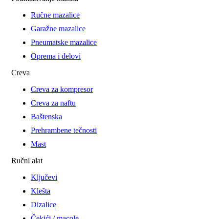
Ručne mazalice
Garažne mazalice
Pneumatske mazalice
Oprema i delovi
Creva
Creva za kompresor
Creva za naftu
Baštenska
Prehrambene tečnosti
Mast
Ručni alat
Ključevi
Klešta
Dizalice
Čekići / macole