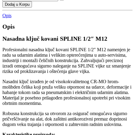
Dodaj u Korpu
Opis
Opis
Nasadna ključ kovani SPLINE 1/2″ M12
Profesionalni nasadna ključ kovani SPLINE 1/2″ M12 namenjen je
radu sa udarnim alatima i velikim opterećenjima u auto-servisima,
industriji i montaži čeličnih konstrukcija. Zahvaljujući preciznoj
izradi omogućava sigurno naleganje na SPLINE vijke uz smanjenje
rizika od proklizavanja i oštećenja glave vijka.
Nasadni ključ izrađen je od visokokvalitetnog CR-MO hrom-
molibden čelika koji pruža veliku otpornost na udarce, deformacije i
habanje tokom rada sa pneumatskim i električnim udarnim alatima.
Materijal je posebno prilagođen profesionalnoj upotrebi pri visokim
obrtnim momentima.
Robusna konstrukcija sa otvorom za osigurač omogućava sigurno
pričvršćivanje na alat, dok zaštitni antikorozivni premaz doprinosi
dugom veku trajanja i otpornosti u zahtevnim radnim uslovima.
Karakteristike proizvoda: