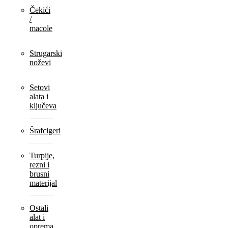
Čekići
/
macole
Strugarski
noževi
Setovi
alata i
ključeva
Šrafcigeri
Turpije,
rezni i
brusni
materijal
Ostali
alat i
oprema