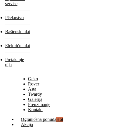
servise
Pčelarstvo
Baštenski alat
Električni alat
Pretakanje
ulja
Geko
Rover
Asta
Twardy
Galerija
Preuzimanje
Kontakt
Ograničena ponuda
Hot
Akcija