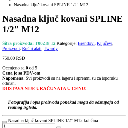
Nasadna ključ kovani SPLINE 1/2″ M12
Nasadna ključ kovani SPLINE
1/2″ M12
Šifra proizvoda:
T00218-12
Kategorije:
Brendovi
,
Ključevi
,
Proizvodi
,
Ručni alati
,
Twardy
750.00
RSD
Ocenjeno sa
0
od 5
Cena je sa PDV-om
Napomena
: Svi proizvodi su na lageru i spremni su za isporuku
odmah.
DOSTAVA NIJE URAČUNATA U CENU!
Fotografija i opis proizvoda ponekad mogu da odstupaju od
realnog izgleda.
Nasadna ključ kovani SPLINE 1/2" M12 količina