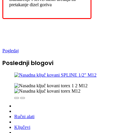
pretakanje dizel goriva
Novo u ponudi
Pogledaj
Poslednji blogovi
Ručni alati
Ključevi