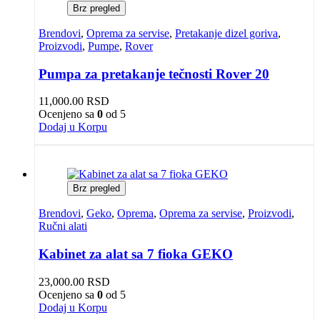
Brz pregled
Brendovi
,
Oprema za servise
,
Pretakanje dizel goriva
,
Proizvodi
,
Pumpe
,
Rover
Pumpa za pretakanje tečnosti Rover 20
11,000.00
RSD
Ocenjeno sa
0
od 5
Dodaj u Korpu
Brz pregled
Brendovi
,
Geko
,
Oprema
,
Oprema za servise
,
Proizvodi
,
Ručni alati
Kabinet za alat sa 7 fioka GEKO
23,000.00
RSD
Ocenjeno sa
0
od 5
Dodaj u Korpu