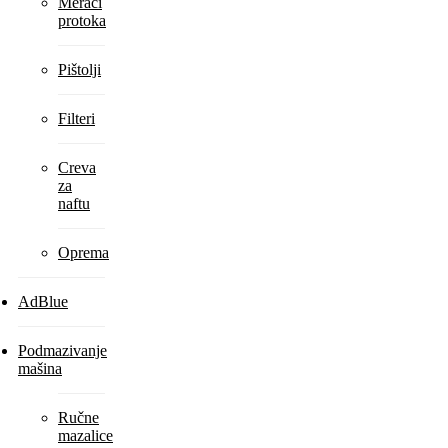
Merači
protoka
Pištolji
Filteri
Creva
za
naftu
Oprema
AdBlue
Podmazivanje
mašina
Ručne
mazalice