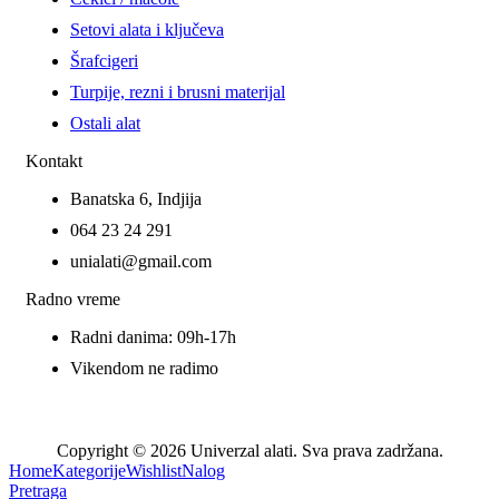
Setovi alata i ključeva
Šrafcigeri
Turpije, rezni i brusni materijal
Ostali alat
Kontakt
Banatska 6, Indjija
064 23 24 291
unialati@gmail.com
Radno vreme
Radni danima: 09h-17h
Vikendom ne radimo
Copyright © 2026 Univerzal alati. Sva prava zadržana.
Home
Kategorije
Wishlist
Nalog
Pretraga