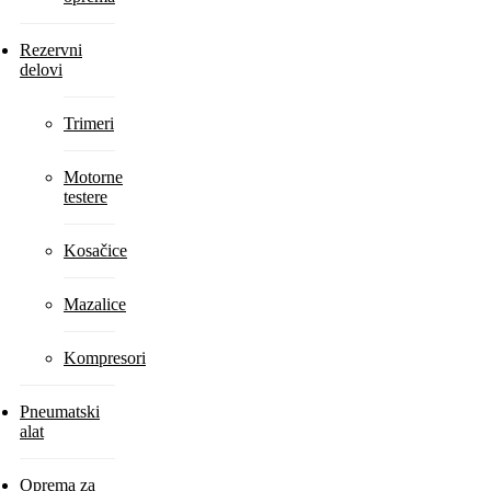
Rezervni
delovi
Trimeri
Motorne
testere
Kosačice
Mazalice
Kompresori
Pneumatski
alat
Oprema za