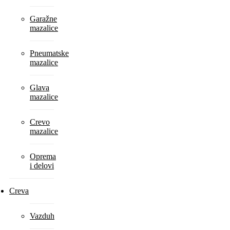
Garažne
mazalice
Pneumatske
mazalice
Glava
mazalice
Crevo
mazalice
Oprema
i delovi
Creva
Vazduh