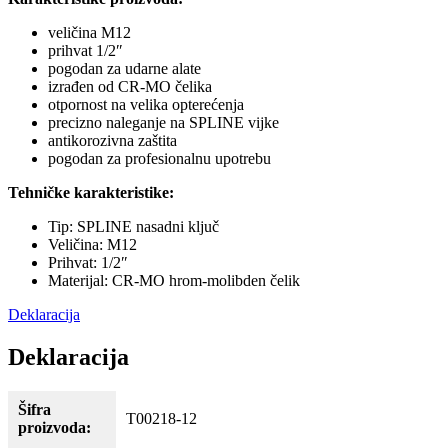
veličina M12
prihvat 1/2″
pogodan za udarne alate
izrađen od CR-MO čelika
otpornost na velika opterećenja
precizno naleganje na SPLINE vijke
antikorozivna zaštita
pogodan za profesionalnu upotrebu
Tehničke karakteristike:
Tip: SPLINE nasadni ključ
Veličina: M12
Prihvat: 1/2″
Materijal: CR-MO hrom-molibden čelik
Deklaracija
Deklaracija
Šifra
T00218-12
proizvoda: