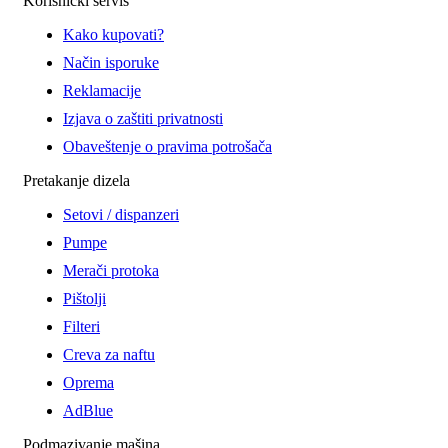
Korisnički servis
Kako kupovati?
Način isporuke
Reklamacije
Izjava o zaštiti privatnosti
Obaveštenje o pravima potrošača
Pretakanje dizela
Setovi / dispanzeri
Pumpe
Merači protoka
Pištolji
Filteri
Creva za naftu
Oprema
AdBlue
Podmazivanje mašina