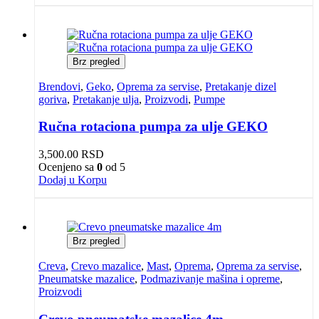
Brz pregled
Brendovi
,
Geko
,
Oprema za servise
,
Pretakanje dizel
goriva
,
Pretakanje ulja
,
Proizvodi
,
Pumpe
Ručna rotaciona pumpa za ulje GEKO
3,500.00
RSD
Ocenjeno sa
0
od 5
Dodaj u Korpu
Brz pregled
Creva
,
Crevo mazalice
,
Mast
,
Oprema
,
Oprema za servise
,
Pneumatske mazalice
,
Podmazivanje mašina i opreme
,
Proizvodi