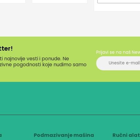
tter!
Prijavi se na naš Ne
 najnovije vesti i ponude. Ne
luzivne pogodnosti koje nudimo samo
a
Podmazivanje mašina
Ručni ala