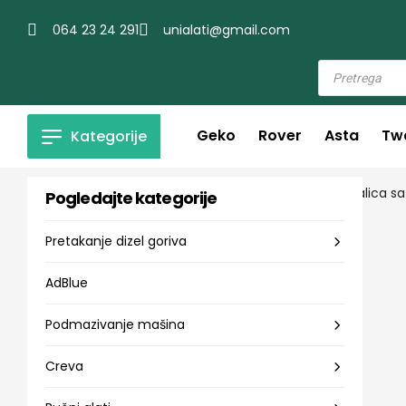
064 23 24 291
unialati@gmail.com
Geko
Rover
Asta
Tw
Kategorije
Pogledajte kategorije
Pretakanje dizel goriva
AdBlue
Podmazivanje mašina
Creva