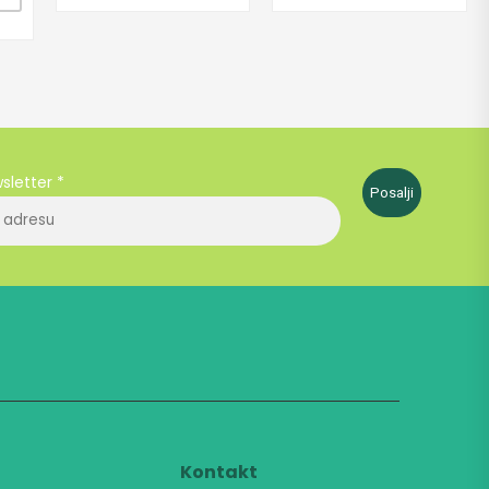
wsletter
*
Posalji
t
Kontakt