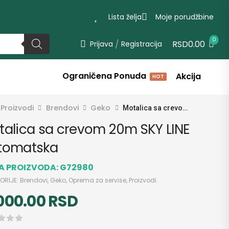
Lista želja
Moje porudžbine
0
/
RSD0.00
Prijava
Registracija
Ograničena Ponuda
Akcija
HOT
Proizvodi
Brendovi
Geko
Motalica sa crevom 20m SKY LINE automatska
talica sa crevom 20m SKY LINE
tomatska
RA PROIZVODA:
G72980
ORIJE:
Brendovi
,
Geko
,
Oprema za servise
,
Proizvodi
,000.00
RSD