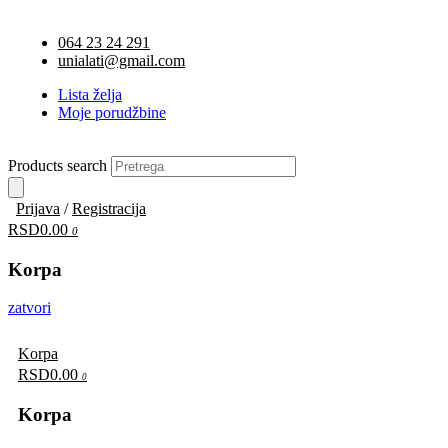
064 23 24 291
unialati@gmail.com
Lista želja
Moje porudžbine
Products search
Prijava
/
Registracija
RSD0.00
0
Korpa
zatvori
Korpa
RSD0.00
0
Korpa