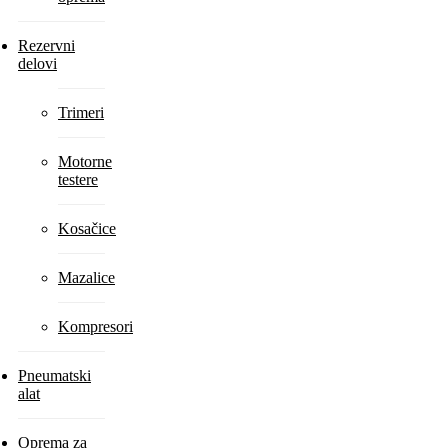
Rezervni
delovi
Trimeri
Motorne
testere
Kosačice
Mazalice
Kompresori
Pneumatski
alat
Oprema za