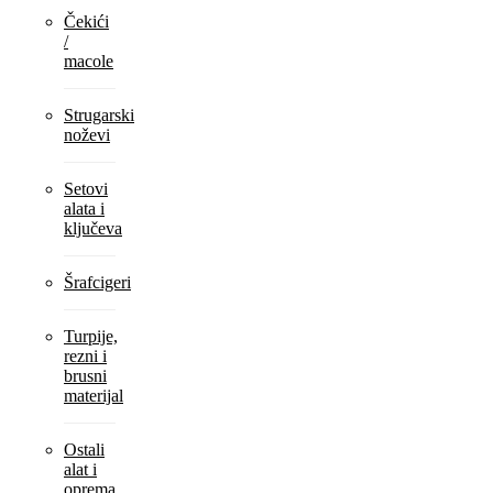
Čekići
/
macole
Strugarski
noževi
Setovi
alata i
ključeva
Šrafcigeri
Turpije,
rezni i
brusni
materijal
Ostali
alat i
oprema