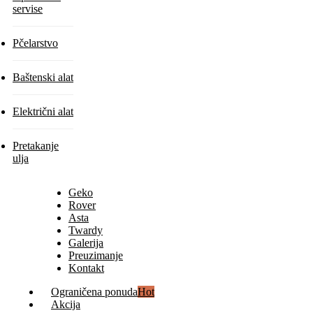
servise
Pčelarstvo
Baštenski alat
Električni alat
Pretakanje
ulja
Geko
Rover
Asta
Twardy
Galerija
Preuzimanje
Kontakt
Ograničena ponuda
Hot
Akcija