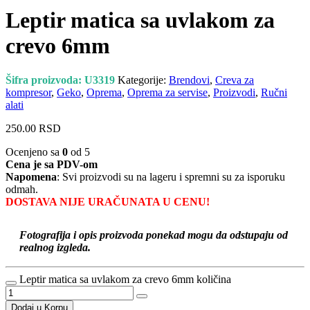
Leptir matica sa uvlakom za
crevo 6mm
Šifra proizvoda:
U3319
Kategorije:
Brendovi
,
Creva za
kompresor
,
Geko
,
Oprema
,
Oprema za servise
,
Proizvodi
,
Ručni
alati
250.00
RSD
Ocenjeno sa
0
od 5
Cena je sa PDV-om
Napomena
: Svi proizvodi su na lageru i spremni su za isporuku
odmah.
DOSTAVA NIJE URAČUNATA U CENU!
Fotografija i opis proizvoda ponekad mogu da odstupaju od
realnog izgleda.
Leptir matica sa uvlakom za crevo 6mm količina
Dodaj u Korpu