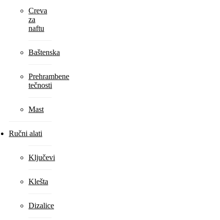
Creva
za
naftu
Baštenska
Prehrambene
tečnosti
Mast
Ručni alati
Ključevi
Klešta
Dizalice