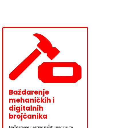
Baždarenje
mehaničkih i
digitalnih
brojčanika
Baždarenje i servis naših uređaja za