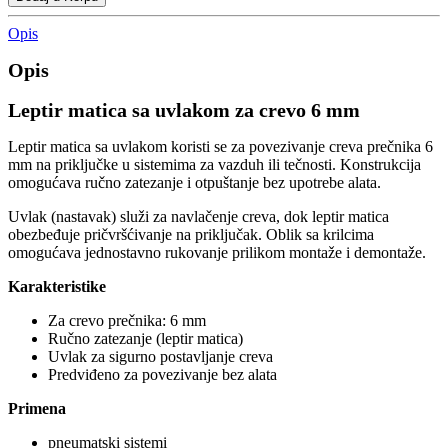
Opis
Opis
Leptir matica sa uvlakom za crevo 6 mm
Leptir matica sa uvlakom koristi se za povezivanje creva prečnika 6
mm na priključke u sistemima za vazduh ili tečnosti. Konstrukcija
omogućava ručno zatezanje i otpuštanje bez upotrebe alata.
Uvlak (nastavak) služi za navlačenje creva, dok leptir matica
obezbeđuje pričvršćivanje na priključak. Oblik sa krilcima
omogućava jednostavno rukovanje prilikom montaže i demontaže.
Karakteristike
Za crevo prečnika: 6 mm
Ručno zatezanje (leptir matica)
Uvlak za sigurno postavljanje creva
Predviđeno za povezivanje bez alata
Primena
pneumatski sistemi