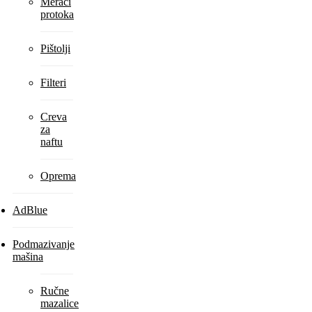
Merači
protoka
Pištolji
Filteri
Creva
za
naftu
Oprema
AdBlue
Podmazivanje
mašina
Ručne
mazalice