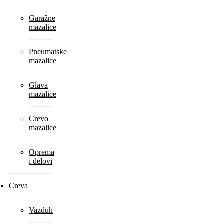
Garažne
mazalice
Pneumatske
mazalice
Glava
mazalice
Crevo
mazalice
Oprema
i delovi
Creva
Vazduh