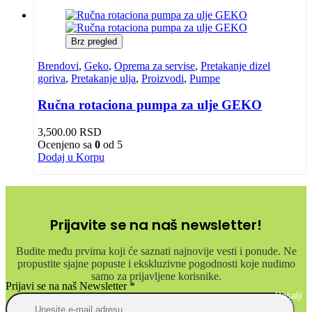
Brz pregled
Brendovi
,
Geko
,
Oprema za servise
,
Pretakanje dizel
goriva
,
Pretakanje ulja
,
Proizvodi
,
Pumpe
Ručna rotaciona pumpa za ulje GEKO
3,500.00
RSD
Ocenjeno sa
0
od 5
Dodaj u Korpu
Prijavite se na naš newsletter!
Budite među prvima koji će saznati najnovije vesti i ponude. Ne
propustite sjajne popuste i ekskluzivne pogodnosti koje nudimo
samo za prijavljene korisnike.
Prijavi se na naš Newsletter
*
Posalji