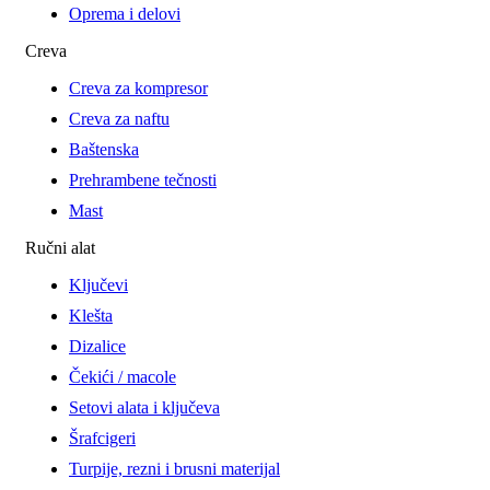
Oprema i delovi
Creva
Creva za kompresor
Creva za naftu
Baštenska
Prehrambene tečnosti
Mast
Ručni alat
Ključevi
Klešta
Dizalice
Čekići / macole
Setovi alata i ključeva
Šrafcigeri
Turpije, rezni i brusni materijal