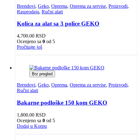
Brendovi
,
Geko
,
Oprema
,
Oprema za servise
,
Proizvodi
,
Rasprodaja
,
Ručni alati
Kolica za alat sa 3 police GEKO
4,700.00
RSD
Ocenjeno sa
0
od 5
Pročitajte još
Brz pregled
Brendovi
,
Geko
,
Oprema
,
Oprema za servise
,
Proizvodi
,
Ručni alati
Bakarne podloške 150 kom GEKO
1,800.00
RSD
Ocenjeno sa
0
od 5
Dodaj u Korpu