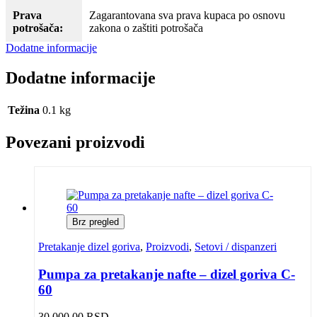
Prava
Zagarantovana sva prava kupaca po osnovu
potrošača:
zakona o zaštiti potrošača
Dodatne informacije
Dodatne informacije
Težina
0.1 kg
Povezani proizvodi
Brz pregled
Pretakanje dizel goriva
,
Proizvodi
,
Setovi / dispanzeri
Pumpa za pretakanje nafte – dizel goriva C-
60
30,000.00
RSD