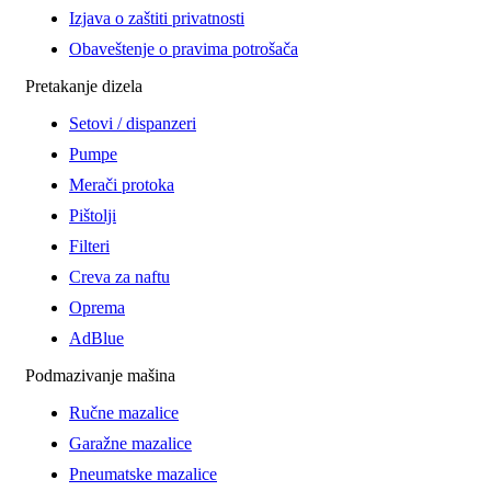
Izjava o zaštiti privatnosti
Obaveštenje o pravima potrošača
Pretakanje dizela
Setovi / dispanzeri
Pumpe
Merači protoka
Pištolji
Filteri
Creva za naftu
Oprema
AdBlue
Podmazivanje mašina
Ručne mazalice
Garažne mazalice
Pneumatske mazalice