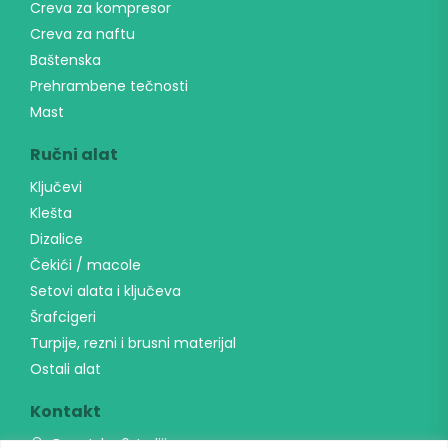
Creva za kompresor
Creva za naftu
Baštenska
Prehrambene tečnosti
Mast
Ručni alat
Ključevi
Klešta
Dizalice
Čekići / macole
Setovi alata i ključeva
Šrafcigeri
Turpije, rezni i brusni materijal
Ostali alat
Kontakt
Banatska 6, Indjija