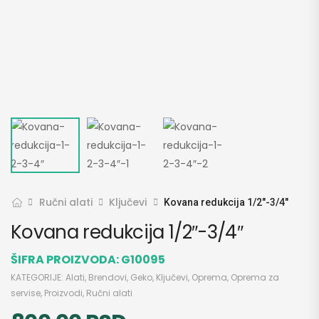
Ručni alati
Ključevi
Kovana redukcija 1/2″-3/4″
Kovana redukcija 1/2″-3/4″
ŠIFRA PROIZVODA:
G10095
KATEGORIJE:
Alati
,
Brendovi
,
Geko
,
Ključevi
,
Oprema
,
Oprema za
servise
,
Proizvodi
,
Ručni alati