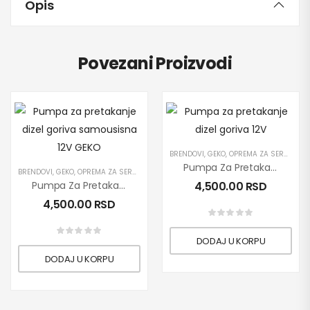
Opis
Povezani Proizvodi
BRENDOVI
,
GEKO
,
OPREMA ZA SERVISE
,
P
Pumpa Za Pretakanje Dizel Goriva 12V GEKO
BRENDOVI
,
GEKO
,
OPREMA ZA SERVISE
,
PRETAKANJE DIZEL GORIVA
,
PROIZVODI
,
PUMPE
Pumpa Za Pretakanje Dizel Goriva Samousisna 12V GEKO
4,500.00
RSD
4,500.00
RSD
DODAJ U KORPU
DODAJ U KORPU