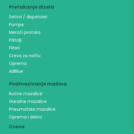
Pretakanje dizela
Setovi / dispanzeri
Pumpe
Merači protoka
Pištolji
Filteri
Creva za naftu
Oprema
AdBlue
Podmazivanje mašina
Ručne mazalice
Garažne mazalice
Pneumatske mazalice
Oprema i delovi
Creva