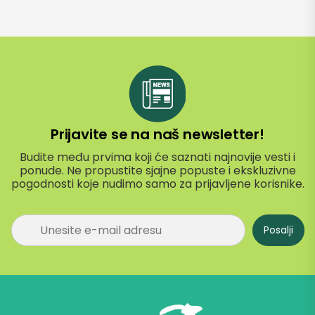
Prijavite se na naš newsletter!
Budite među prvima koji će saznati najnovije vesti i
ponude. Ne propustite sjajne popuste i ekskluzivne
pogodnosti koje nudimo samo za prijavljene korisnike.
P
Posalji
r
i
j
a
v
i