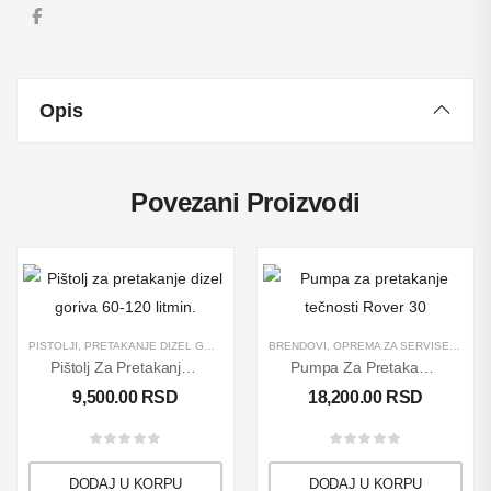
Opis
Povezani Proizvodi
PIŠTOLJI
,
PRETAKANJE DIZEL GORIVA
,
PROIZVODI
BRENDOVI
,
OPREMA ZA SERVISE
,
PRETA
Pištolj Za Pretakanje Dizel Goriva 60-120 Lit/min.
Pumpa Za Pretakanje Tečnosti Rover 30
9,500.00
RSD
18,200.00
RSD
DODAJ U KORPU
DODAJ U KORPU