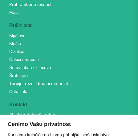
Prehrambene tečnosti
Mast
Ručni alat
Ključevi
Klešta
Dizalice
Čekići / macole
Setovi alata i ključeva
Šrafcigeri
Turpije, rezni i brusni materijal
Ostali alat
Kontakt
Banatska 6, Indjija
Cenimo Vašu privatnost
064 23 24 291
unialati@gmail.com
Koristimo kolačiće da bismo poboljšali vaše iskustvo