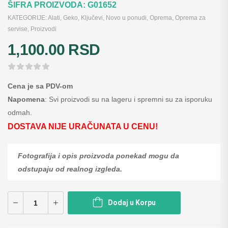
ŠIFRA PROIZVODA:
G01652
KATEGORIJE:
Alati
,
Geko
,
Ključevi
,
Novo u ponudi
,
Oprema
,
Oprema za
servise
,
Proizvodi
1,100.00
RSD
Cena je sa PDV-om
Napomena
: Svi proizvodi su na lageru i spremni su za isporuku
odmah.
DOSTAVA NIJE URAČUNATA U CENU!
Fotografija i opis proizvoda ponekad mogu da
odstupaju od realnog izgleda.
Dodaj u Korpu