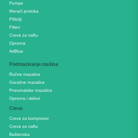
Pumpe
Merači protoka
Pištolji
Filteri
Creva za naftu
Oprema
AdBlue
Podmazivanje mašina
Ručne mazalice
Garažne mazalice
Pneumatske mazalice
Oprema i delovi
Creva
Creva za kompresor
Creva za naftu
Baštenska