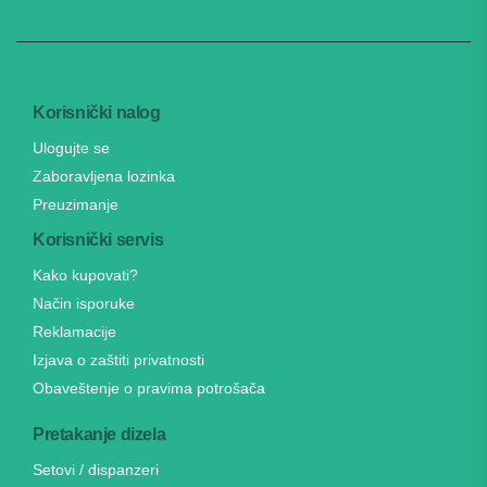
Korisnički nalog
Ulogujte se
Zaboravljena lozinka
Preuzimanje
Korisnički servis
Kako kupovati?
Način isporuke
Reklamacije
Izjava o zaštiti privatnosti
Obaveštenje o pravima potrošača
Pretakanje dizela
Setovi / dispanzeri