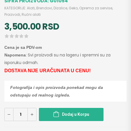
ŠIFRA PROIZVODA:
G01054
KATEGORIJE:
Alati
,
Brendovi
,
Dizalice
,
Geko
,
Oprema za servise
,
Proizvodi
,
Ručni alati
3,500.00
RSD
Cena je sa PDV-om
: Svi proizvodi su na lageru i spremni su za
Napomena
isporuku odmah.
DOSTAVA NIJE URAČUNATA U CENU!
Fotografija i opis proizvoda ponekad mogu da
odstupaju od realnog izgleda.
Dodaj u Korpu