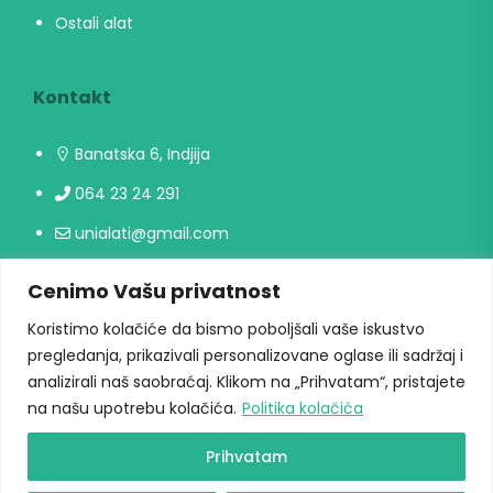
Ostali alat
Kontakt
Banatska 6, Indjija
064 23 24 291
unialati@gmail.com
Cenimo Vašu privatnost
Radno vreme
Koristimo kolačiće da bismo poboljšali vaše iskustvo
Radni danima: 09h-17h
pregledanja, prikazivali personalizovane oglase ili sadržaj i
analizirali naš saobraćaj. Klikom na „Prihvatam“, pristajete
Vikendom ne radimo
na našu upotrebu kolačića.
Politika kolačića
Prihvatam