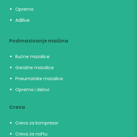
Oprema
AdBlue
Podmazivanje mašina
Ručne mazalice
Garažne mazalice
Pneumatske mazalice
Oprema i delovi
Creva
Creva za kompresor
Creva za naftu