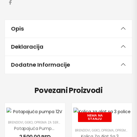
Opis
Deklaracija
Dodatne Informacije
Povezani Proizvodi
NEMA NA
STANJU
BRENDOVI
,
GEKO
,
OPREMA ZA SERVISE
,
PRETAKANJE DIZEL GORIVA
,
PROIZVODI
,
PUMPE
Potapajuća Pumpa 12V / 52mm GEKO
BRENDOVI
,
GEKO
,
OPREMA
,
OPREMA ZA SERVISE
2,500.00
RSD
Kolica Za Alat Sa 3 Police GEKO