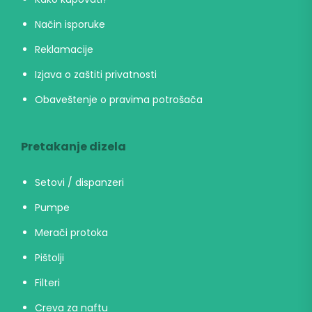
Način isporuke
Reklamacije
Izjava o zaštiti privatnosti
Obaveštenje o pravima potrošača
Pretakanje dizela
Setovi / dispanzeri
Pumpe
Merači protoka
Pištolji
Filteri
Creva za naftu