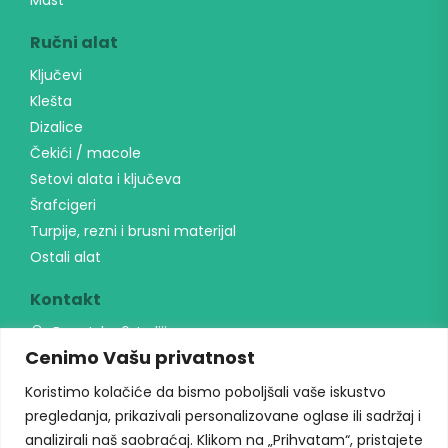
Ručni alat
Ključevi
Klešta
Dizalice
Čekići / macole
Setovi alata i ključeva
Šrafcigeri
Turpije, rezni i brusni materijal
Ostali alat
Kontakt
Banatska 6, Indjija
Cenimo Vašu privatnost
064 23 24 291
unialati@gmail.com
Koristimo kolačiće da bismo poboljšali vaše iskustvo
Radno vreme
pregledanja, prikazivali personalizovane oglase ili sadržaj i
analizirali naš saobraćaj. Klikom na „Prihvatam“, pristajete