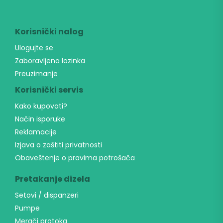
Korisnički nalog
Ulogujte se
Zaboravljena lozinka
Preuzimanje
Korisnički servis
Kako kupovati?
Način isporuke
Reklamacije
Izjava o zaštiti privatnosti
Obaveštenje o pravima potrošača
Pretakanje dizela
Setovi / dispanzeri
Pumpe
Merači protoka