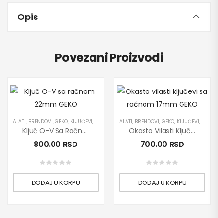
Opis
Povezani Proizvodi
ALATI
,
BRENDOVI
,
GEKO
,
KLJUČEVI
,
OPREMA ZA SERVISE
ALATI
,
BRENDOVI
,
PROIZVODI
,
GEKO
,
,
RUČNI ALATI
KLJUČEVI
,
OPREM
Ključ O-V Sa Račnom 22mm GEKO
Okasto Vilasti Ključevi Sa Račnom 17mm GEKO
800.00
RSD
700.00
RSD
DODAJ U KORPU
DODAJ U KORPU