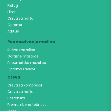
Pištolji
Filteri
Creva za naftu
Oprema
AdBlue
Podmazivanje mašina
Ručne mazalice
Garažne mazalice
Pneumatske mazalice
Oprema i delovi
Creva
Creva za kompresor
Creva za naftu
Baštenska
Prehrambene tečnosti
Mast