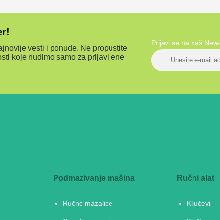
er!
Prijavi se na naš New
jnovije vesti i ponude. Ne propustite
sti koje nudimo samo za prijavljene
Podmazivanje mašina
Ručni alat
Ručne mazalice
Ključevi