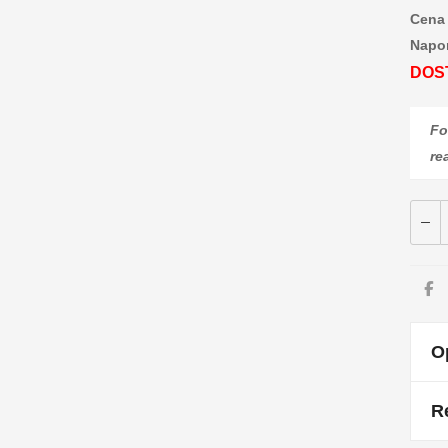
Cena 
Napo
DOS
Fo
re
O
Re