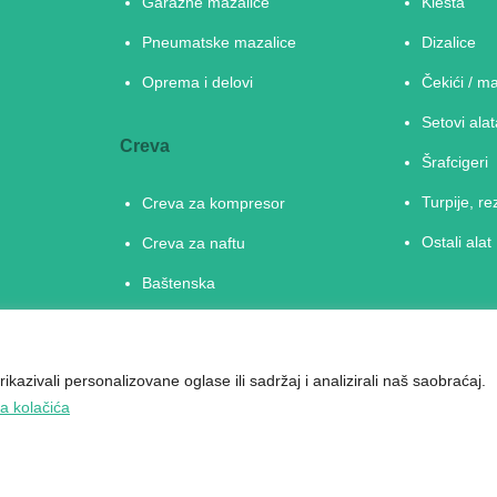
Garažne mazalice
Klešta
Pneumatske mazalice
Dizalice
Oprema i delovi
Čekići / m
Setovi alat
Creva
Šrafcigeri
Turpije, re
Creva za kompresor
Ostali alat
Creva za naftu
Baštenska
Prehrambene tečnosti
Mast
kazivali personalizovane oglase ili sadržaj i analizirali naš saobraćaj.
ka kolačića
Copyright © 2026 Univerzal alati. Sva prava zadržana.