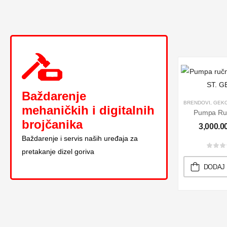
Baždarenje
BRENDOVI
,
GEK
mehaničkih i digitalnih
brojčanika
3,000.0
Baždarenje i servis naših uređaja za
pretakanje dizel goriva
Novo u ponudi
DODAJ
POGLEDAJ