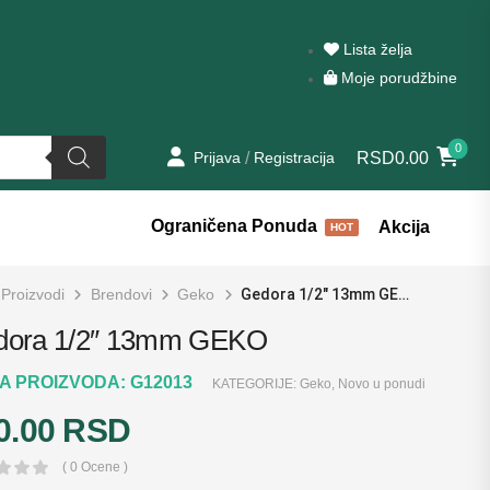
Lista želja
Moje porudžbine
0
/
RSD0.00
Prijava
Registracija
Ograničena Ponuda
Akcija
HOT
Proizvodi
Brendovi
Geko
Gedora 1/2″ 13mm GEKO
dora 1/2″ 13mm GEKO
RA PROIZVODA:
G12013
KATEGORIJE:
Geko
,
Novo u ponudi
0.00
RSD
( 0 Ocene )