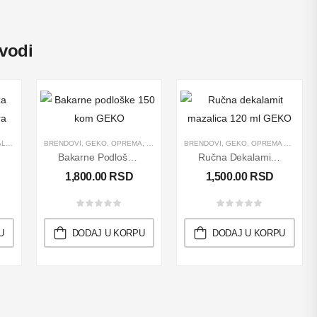
vodi
CE
EUMATSKE MAZALICE
MPE
,
GEKO
,
BRENDOVI
OPREMA ZA SERVISE
,
PNEUMATSKI ALAT
,
GEKO
,
OPREMA
,
PODMAZIVANJE MAŠINA I OPREME
,
,
PODMAZIVANJE MAŠINA I OPREME
OPREMA ZA SERVISE
BRENDOVI
,
,
PROIZVODI
GEKO
,
,
OPREMA ZA SERVISE
PROIZVODI
,
,
RUČNI ALATI
PROIZVODI
,
RASP
Bakarne Podloške 150 Kom GEKO
Ručna Dekalamit Mazalica 120 Ml GEKO
1,800.00
RSD
1,500.00
RSD
U
DODAJ U KORPU
DODAJ U KORPU