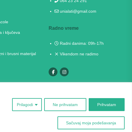
064 23 24 291
unialati@gmail.com
acole
Radno vreme
a i ključeva
Radni danima: 09h-17h
zni i brusni materijal
Vikendom ne radimo
Prilagodi
Ne prihvatam
Prihvatam
Sačuvaj moja podešavanja