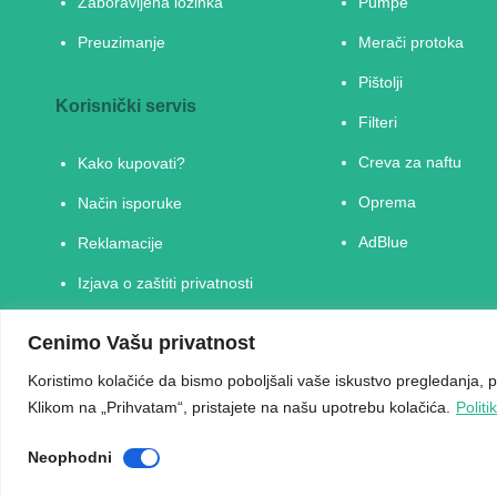
Zaboravljena lozinka
Pumpe
Preuzimanje
Merači protoka
Pištolji
Korisnički servis
Filteri
Creva za naftu
Kako kupovati?
Oprema
Način isporuke
AdBlue
Reklamacije
Izjava o zaštiti privatnosti
Obaveštenje o pravima
Cenimo Vašu privatnost
potrošača
Koristimo kolačiće da bismo poboljšali vaše iskustvo pregledanja, pri
Klikom na „Prihvatam“, pristajete na našu upotrebu kolačića.
Politi
Neophodni