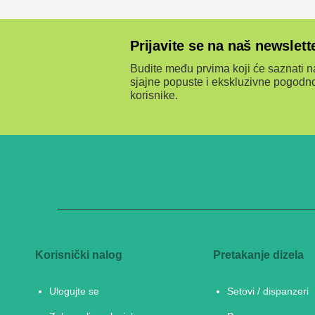
Prijavite se na naš newslett
Budite među prvima koji će saznati na
sjajne popuste i ekskluzivne pogodno
korisnike.
Korisnički nalog
Pretakanje dizela
Ulogujte se
Setovi / dispanzeri