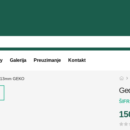
y
Galerija
Preuzimanje
Kontakt
Ge
ŠIF
15