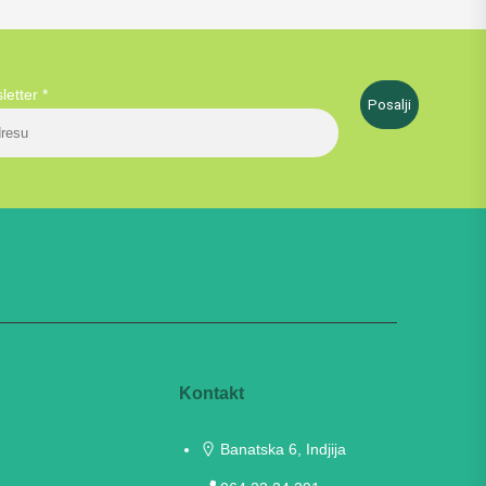
sletter
*
Posalji
Kontakt
Banatska 6, Indjija