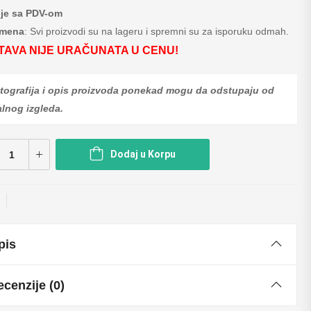
je sa PDV-om
mena
: Svi proizvodi su na lageru i spremni su za isporuku odmah.
TAVA NIJE URAČUNATA U CENU!
tografija i opis proizvoda ponekad mogu da odstupaju od
alnog izgleda.
Dodaj u Korpu
pis
cenzije (0)