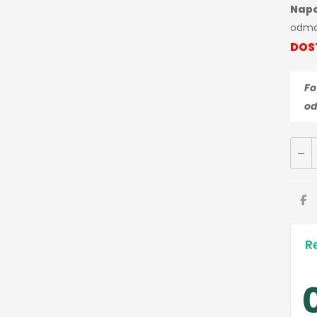
Nap
odma
DOS
Fo
od
R