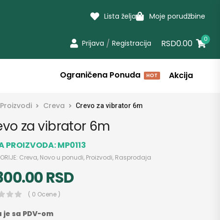
Lista želja
Moje porudžbine
0
/
RSD0.00
Prijava
Registracija
Ograničena Ponuda
Akcija
HOT
Proizvodi
Creva
Crevo za vibrator 6m
evo za vibrator 6m
RA PROIZVODA:
MP0113
ORIJE:
Creva
,
Novo u ponudi
,
Proizvodi
,
Rasprodaja
800.00
RSD
( 0 Ocene )
 je sa PDV-om