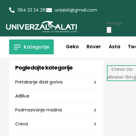
064 23 24 291
unialati@gmail.com
Geko
Rover
Asta
Tw
Kategorije
Pogledajte kategorije
Pretakanje dizel goriva
AdBlue
Podmazivanje mašina
Creva