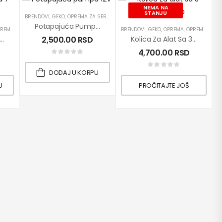
NEMA NA
STANJU
BRENDOVI
,
GEKO
,
OPREMA ZA SERVISE
,
PRETAKANJE DIZEL GORIVA
,
PROIZVODI
,
P
Potapajuća Pumpa 12V / 52mm GEKO
 ZA SERVISE
ROIZVODI
,
PUMPE
,
PROIZVODI
,
RUČNI ALATI
BRENDOVI
,
GEKO
,
OPREMA
,
OPREMA ZA SERVISE
net Za Alat Sa 7 Fioka GEKO
2,500.00
RSD
Kolica Za Alat Sa 3 Police GEKO
4,700.00
RSD
DODAJ U KORPU
U
PROČITAJTE JOŠ