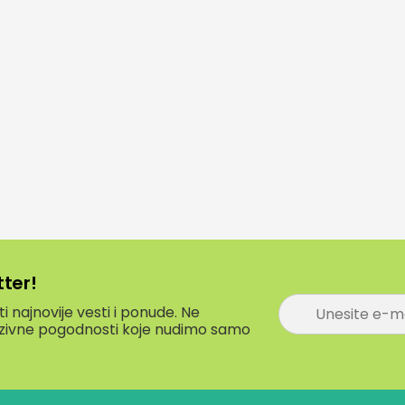
tter!
P
 najnovije vesti i ponude. Ne
r
luzivne pogodnosti koje nudimo samo
i
j
a
v