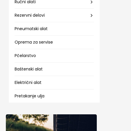
Ručni alati
Rezervni delovi
Pneumatski alat
Oprema za servise
Pčelarstvo
Baštenski alat
Električni alat
Pretakanje ulja