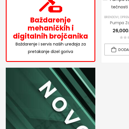
BRENDOVI
,
OPREM
Baždarenje
mehaničkih i
26,000
digitalnih brojčanika
Baždarenje i servis naših uređaja za
DODA
pretakanje dizel goriva