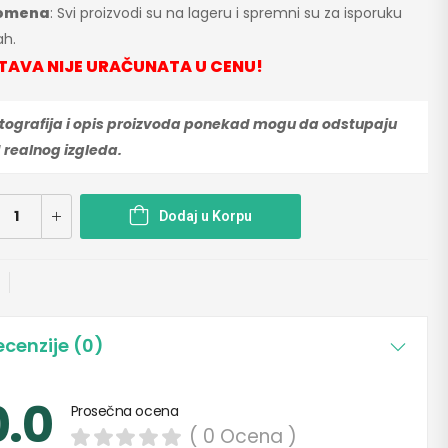
omena
: Svi proizvodi su na lageru i spremni su za isporuku
h.
TAVA NIJE URAČUNATA U CENU!
tografija i opis proizvoda ponekad mogu da odstupaju
 realnog izgleda.
Dodaj u Korpu
ecenzije (0)
0.0
Prosečna ocena
( 0 Ocena )