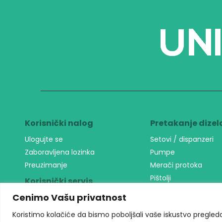
Korisnički nalog
Pretakanje dizel
Ulogujte se
Setovi / dispanzeri
Zaboravljena lozinka
Pumpe
Preuzimanje
Merači protoka
Pištolji
Korisnički servis
Filteri
Cenimo Vašu privatnost
Kako kupovati?
Creva za naftu
Način isporuke
Koristimo kolačiće da bismo poboljšali vaše iskustvo pregledanj
Oprema