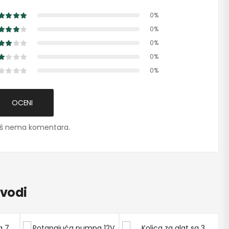
0%
0%
0%
0%
0%
OCENI
š nema komentara.
zvodi