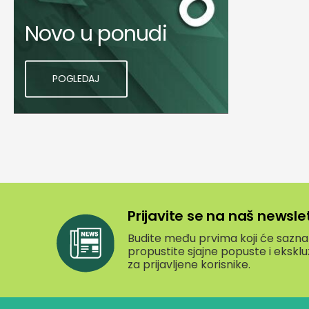
Novo u ponudi
POGLEDAJ
Prijavite se na naš newsle
Budite među prvima koji će saznati
propustite sjajne popuste i eksk
za prijavljene korisnike.