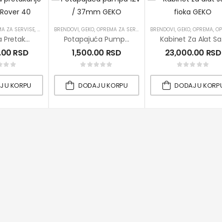
A ZA SERVISE
,
PRETAKANJE DIZEL GORIVA
BRENDOVI
,
GEKO
,
OPREMA ZA SERVISE
,
PRETAKANJE ULJA
,
,
PRETAKANJE DIZEL GORIVA
BRENDOVI
PROIZVODI
,
,
GEKO
PUMPE
,
OPREMA
,
ROVER
,
,
OPREMA
P
Pumpa Za Pretakanje Tečnosti Rover 40
Potapajuća Pumpa 12V / 37mm
Kabi
.00
RSD
1,500.00
RSD
23,000.00
RSD
J U KORPU
DODAJ U KORPU
DODAJ U KORP