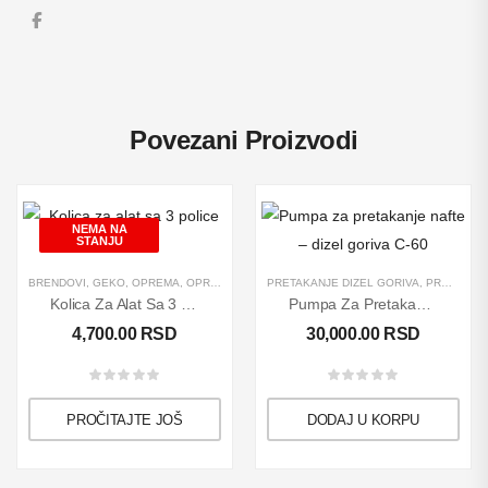
Povezani Proizvodi
NEMA NA
STANJU
BRENDOVI
,
GEKO
,
OPREMA
,
OPREMA ZA SERVISE
PRETAKANJE DIZEL GORIVA
,
PROIZVODI
,
RASPRODAJA
,
PROIZVODI
,
RUČNI
Kolica Za Alat Sa 3 Police GEKO
Pumpa Za Pretakanje Nafte – Dizel Goriva C-60
4,700.00
RSD
30,000.00
RSD
PROČITAJTE JOŠ
DODAJ U KORPU