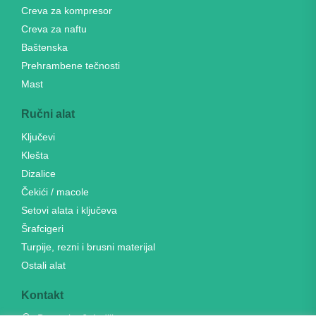
Creva za kompresor
Creva za naftu
Baštenska
Prehrambene tečnosti
Mast
Ručni alat
Ključevi
Klešta
Dizalice
Čekići / macole
Setovi alata i ključeva
Šrafcigeri
Turpije, rezni i brusni materijal
Ostali alat
Kontakt