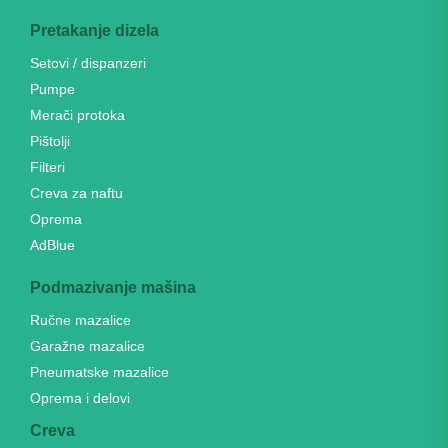
Pretakanje dizela
Setovi / dispanzeri
Pumpe
Merači protoka
Pištolji
Filteri
Creva za naftu
Oprema
AdBlue
Podmazivanje mašina
Ručne mazalice
Garažne mazalice
Pneumatske mazalice
Oprema i delovi
Creva