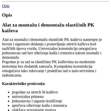
Opis
Opis
Alat za montažu i demontažu elastičnih PK
kaiševa
Alat za montažu i demontažu elastičnih PK kaiševa namenjen je
brzom i sigurnom skidanju i postavljanju stretch kaiševa kod
različitih tipova vozila. Univerzalna konstrukcija omogućava
jednostavan rad bez oštećenja kaiša i remenica tokom montaže i
demontaže.
Pogodan je za rad sa elastičnim PK kaiševima na modernim
motorima bez dodatnih zatezača. Kompaktna konstrukcija
omogućava lako rukovanje i praktičan rad u auto-servisima i
radionicama.
Karakteristike proizvoda:
pogodan za stretch fit kaiševe
univerzalna primena
jednostavno i sigurno korišćenje
sprečava oštećenje kaiša i remenica
olakšava servisiranje motora