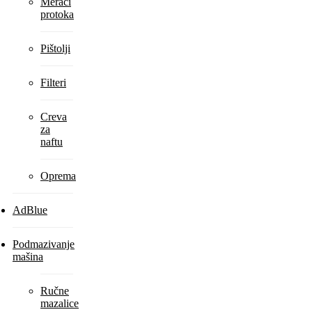
Merači
protoka
Pištolji
Filteri
Creva
za
naftu
Oprema
AdBlue
Podmazivanje
mašina
Ručne
mazalice