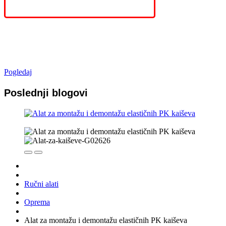
Novo u ponudi
Pogledaj
Poslednji blogovi
Ručni alati
Oprema
Alat za montažu i demontažu elastičnih PK kaiševa