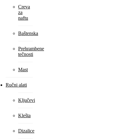
Creva
za
naftu
Baštenska
Prehrambene
tečnosti
Mast
Ručni alati
Ključevi
Klešta
Dizalice