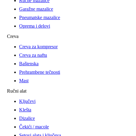
Ručne mazalice
Garažne mazalice
Pneumatske mazalice
Oprema i delovi
Creva
Creva za kompresor
Creva za naftu
Baštenska
Prehrambene tečnosti
Mast
Ručni alat
Ključevi
Klešta
Dizalice
Čekići / macole
Setovi alata i ključeva