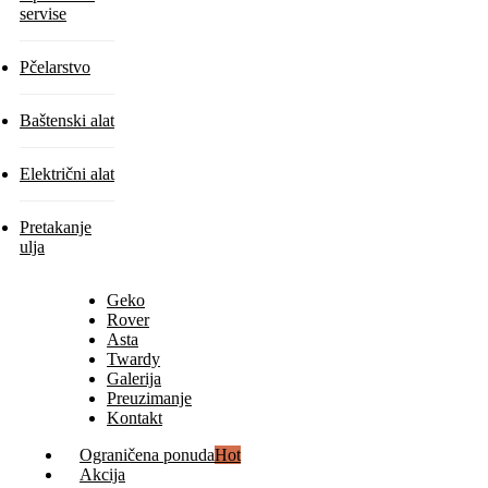
servise
Pčelarstvo
Baštenski alat
Električni alat
Pretakanje
ulja
Geko
Rover
Asta
Twardy
Galerija
Preuzimanje
Kontakt
Ograničena ponuda
Hot
Akcija