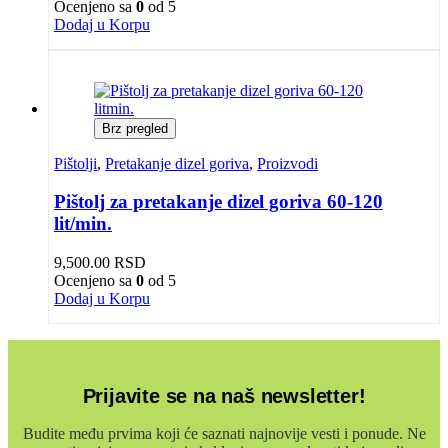
Ocenjeno sa
0
od 5
Dodaj u Korpu
Brz pregled
Pištolji
,
Pretakanje dizel goriva
,
Proizvodi
Pištolj za pretakanje dizel goriva 60-120
lit/min.
9,500.00
RSD
Ocenjeno sa
0
od 5
Dodaj u Korpu
Prijavite se na naš newsletter!
Budite među prvima koji će saznati najnovije vesti i ponude. Ne