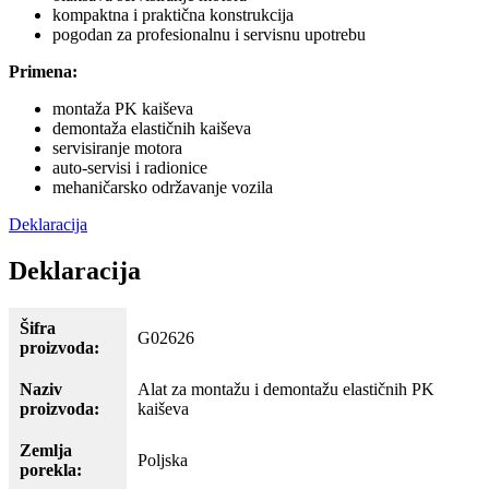
kompaktna i praktična konstrukcija
pogodan za profesionalnu i servisnu upotrebu
Primena:
montaža PK kaiševa
demontaža elastičnih kaiševa
servisiranje motora
auto-servisi i radionice
mehaničarsko održavanje vozila
Deklaracija
Deklaracija
Šifra
G02626
proizvoda:
Naziv
Alat za montažu i demontažu elastičnih PK
proizvoda:
kaiševa
Zemlja
Poljska
porekla: