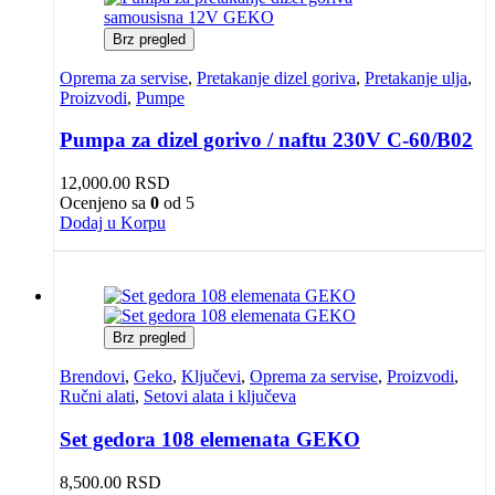
Brz pregled
Oprema za servise
,
Pretakanje dizel goriva
,
Pretakanje ulja
,
Proizvodi
,
Pumpe
Pumpa za dizel gorivo / naftu 230V C-60/B02
12,000.00
RSD
Ocenjeno sa
0
od 5
Dodaj u Korpu
Brz pregled
Brendovi
,
Geko
,
Ključevi
,
Oprema za servise
,
Proizvodi
,
Ručni alati
,
Setovi alata i ključeva
Set gedora 108 elemenata GEKO
8,500.00
RSD