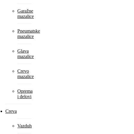
Garažne
mazalice
Pneumatske
mazalice
Glava
mazalice
Crevo
mazalice
Oprema
i delovi
Creva
Vazduh