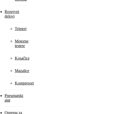
Rezervni
delovi
Trimeri
Motorne
testere
Kosačice
Mazalice
Kompresori
Pneumatski
alat
Oprema za