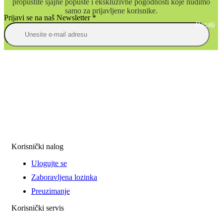
propustite sjajne popuste i ekskluzivne pogodnosti koje nudimo
samo za prijavljene korisnike.
Prijavi se na naš Newsletter
*
Posalji
Korisnički nalog
Ulogujte se
Zaboravljena lozinka
Preuzimanje
Korisnički servis