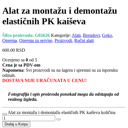
Alat za montažu i demontažu
elastičnih PK kaiševa
Šifra proizvoda:
G02626
Kategorije:
Alati
,
Brendovi
,
Geko
,
Oprema
,
Oprema za servise
,
Proizvodi
,
Ručni alati
600.00
RSD
Ocenjeno sa
0
od 5
Cena je sa PDV-om
Napomena
: Svi proizvodi su na lageru i spremni su za isporuku
odmah.
DOSTAVA NIJE URAČUNATA U CENU!
Fotografija i opis proizvoda ponekad mogu da odstupaju od
realnog izgleda.
Alat za montažu i demontažu elastičnih PK kaiševa količina
Dodaj u Korpu