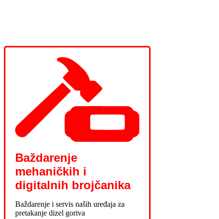
Baždarenje
mehaničkih i
digitalnih brojčanika
Baždarenje i servis naših uređaja za
pretakanje dizel goriva