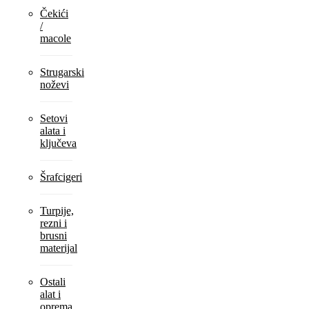
Čekići
/
macole
Strugarski
noževi
Setovi
alata i
ključeva
Šrafcigeri
Turpije,
rezni i
brusni
materijal
Ostali
alat i
oprema