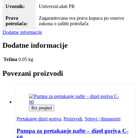
Uvoznik:
Univerzal-alati PR
Prava
Zagarantovana sva prava kupaca po osnovu
potrošača:
zakona o zaštiti potrošača
Dodatne informacije
Dodatne informacije
Težina
0.05 kg
Povezani proizvodi
Brz pregled
Pretakanje dizel goriva
,
Proizvodi
,
Setovi / dispanzeri
Pumpa za pretakanje nafte – dizel goriva C-
60