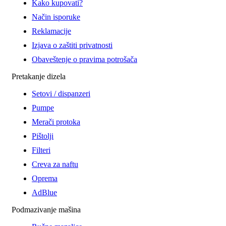
Kako kupovati?
Način isporuke
Reklamacije
Izjava o zaštiti privatnosti
Obaveštenje o pravima potrošača
Pretakanje dizela
Setovi / dispanzeri
Pumpe
Merači protoka
Pištolji
Filteri
Creva za naftu
Oprema
AdBlue
Podmazivanje mašina