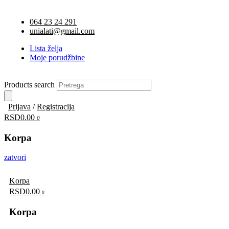
064 23 24 291
unialati@gmail.com
Lista želja
Moje porudžbine
Products search
Prijava
/
Registracija
RSD0.00
0
Korpa
zatvori
Korpa
RSD0.00
0
Korpa