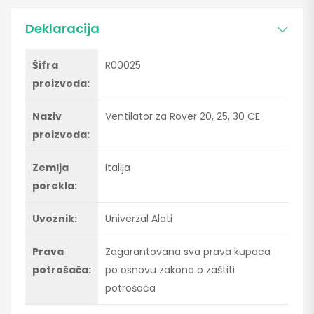
Deklaracija
Šifra
R00025
proizvoda:
Naziv
Ventilator za Rover 20, 25, 30 CE
proizvoda:
Zemlja
Italija
porekla:
Uvoznik:
Univerzal Alati
Prava
Zagarantovana sva prava kupaca
potrošača:
po osnovu zakona o zaštiti
potrošača