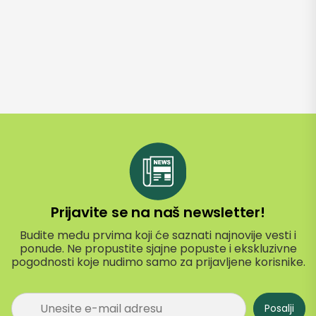
Prijavite se na naš newsletter!
Budite među prvima koji će saznati najnovije vesti i
ponude. Ne propustite sjajne popuste i ekskluzivne
pogodnosti koje nudimo samo za prijavljene korisnike.
P
Posalji
r