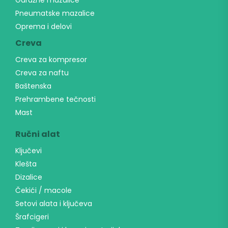
Garažne mazalice
Pneumatske mazalice
Oprema i delovi
Creva
Creva za kompresor
Creva za naftu
Baštenska
Prehrambene tečnosti
Mast
Ručni alat
Ključevi
Klešta
Dizalice
Čekići / macole
Setovi alata i ključeva
Šrafcigeri