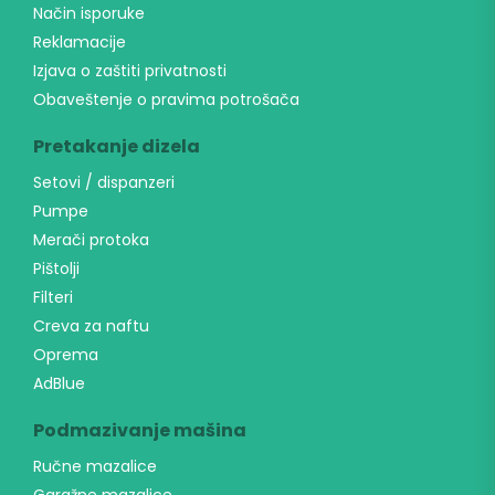
*
Način isporuke
Reklamacije
Izjava o zaštiti privatnosti
Obaveštenje o pravima potrošača
Pretakanje dizela
Setovi / dispanzeri
Pumpe
Merači protoka
Pištolji
Filteri
Creva za naftu
Oprema
AdBlue
Podmazivanje mašina
Ručne mazalice