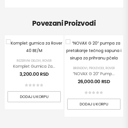
Povezani Proizvodi
REZERVNI DELOVI
,
ROVER
Komplet Gumica Za Rover 40 BE/M
BRENDOVI
,
PROIZVODI
,
ROVER
3,200.00
RSD
“NOVAX G 20” Pumpa Za Pretakanje Tečnog Sapuna I Sirupa Za Prihranu Pčela
26,000.00
RSD
DODAJ U KORPU
DODAJ U KORPU