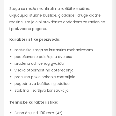
Stega se može montirati na različite mašine,
uključujući stubne bušilice, glodalice i druge alatne
mašine, što je čini praktičnim dodatkom za radionice
i proizvodne pogone.
Karakteristike proizvoda:
mašinska stega sa krstastim mehanizmom
podešavanje položaja u dve ose
izrađena od livenog gvožđa
visoka otpornost na opterećenja
precizno pozicioniranje materijala
pogodna za bušilice i glodalice
stabilna i izdržljiva konstrukcija
Tehničke karakteristike:
Širina čeljusti: 100 mm (4″)