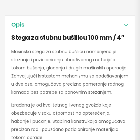
Opis
Stega za stubnu bušilicu 100 mm / 4″
Mašinska stega za stubnu bušilicu namenjena je
stezanju i pozicioniranju obrađivanog materijala
tokom bušenja, glodanja i drugih mašinskih operacija.
Zahvaljujući krstastom mehanizmu sa podešavanjem
u dve ose, omogućava precizno pomeranje radnog
komada bez potrebe za ponovnim stezanjem.
Izrađena je od kvalitetnog livenog gvožđa koje
obezbeđuje visoku otpornost na opterećenja,
habanje i pucanje. Stabilna konstrukcija omogućava
precizan rad i pouzdano pozicioniranje materijala
tokom obrade.