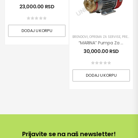
23,000.00
RSD
DODAJ U KORPU
BRENDOVI
,
OPREMA ZA SERVISE
,
PRETAKANJE DIZEL GORIVA
“MARINA” Pumpa Za Pretakanje Tečnosti 30/12V
30,000.00
RSD
DODAJ U KORPU
Prijavite se na naš newsletter!