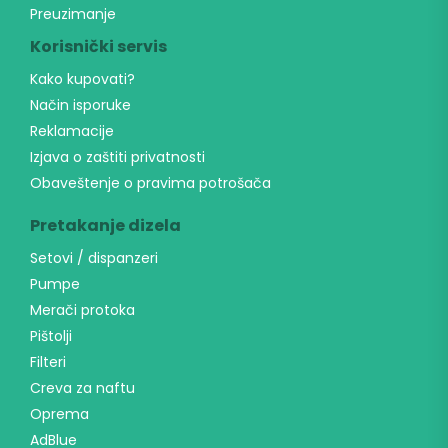
s
Preuzimanje
l
e
Korisnički servis
t
Kako kupovati?
t
e
Način isporuke
r
Reklamacije
*
Izjava o zaštiti privatnosti
Obaveštenje o pravima potrošača
Pretakanje dizela
Setovi / dispanzeri
Pumpe
Merači protoka
Pištolji
Filteri
Creva za naftu
Oprema
AdBlue