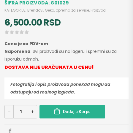
ŠIFRA PROIZVODA:
G01029
KATEGORIJE:
Brendovi
,
Geko
,
Oprema za servise
,
Proizvodi
6,500.00
RSD
Cena je sa PDV-om
Napomena
: Svi proizvodi su na lageru i spremni su za
isporuku odmah.
DOSTAVA NIJE URAČUNATA U CENU!
Fotografija i opis proizvoda ponekad mogu da
odstupaju od realnog izgleda.
Dodaj u Korpu