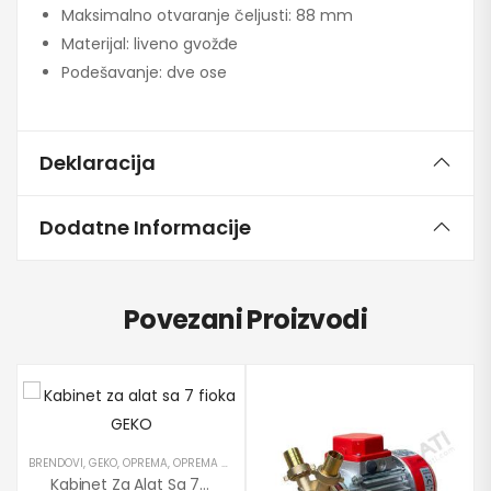
Maksimalno otvaranje čeljusti: 88 mm
Materijal: liveno gvožđe
Podešavanje: dve ose
Deklaracija
Dodatne Informacije
Povezani Proizvodi
BRENDOVI
,
GEKO
,
OPREMA
,
OPREMA ZA SERVISE
,
PROIZVODI
,
RUČNI ALATI
Kabinet Za Alat Sa 7 Fioka GEKO