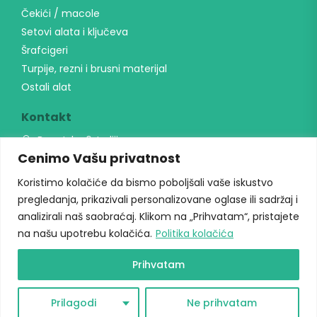
Čekići / macole
Setovi alata i ključeva
Šrafcigeri
Turpije, rezni i brusni materijal
Ostali alat
Kontakt
Banatska 6, Indjija
Cenimo Vašu privatnost
064 23 24 291
unialati@gmail.com
Koristimo kolačiće da bismo poboljšali vaše iskustvo
Radno vreme
pregledanja, prikazivali personalizovane oglase ili sadržaj i
analizirali naš saobraćaj. Klikom na „Prihvatam“, pristajete
Radni danima: 09h-17h
na našu upotrebu kolačića.
Politika kolačića
Vikendom ne radimo
Prihvatam
Prilagodi
Ne prihvatam