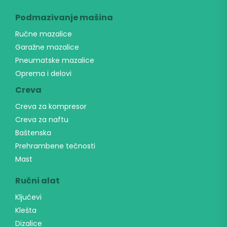
Podmazivanje mašina
Ručne mazalice
Garažne mazalice
Pneumatske mazalice
Oprema i delovi
Creva
Creva za kompresor
Creva za naftu
Baštenska
Prehrambene tečnosti
Mast
Ručni alat
Ključevi
Klešta
Dizalice