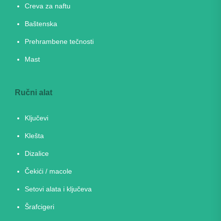
Creva za naftu
Baštenska
Prehrambene tečnosti
Mast
Ručni alat
Ključevi
Klešta
Dizalice
Čekići / macole
Setovi alata i ključeva
Šrafcigeri