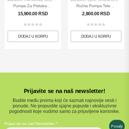
BRENDOVI
,
PRETAKANJE DIZEL GORIVA
,
PROIZVODI
BRENDOVI
,
PUMPE
,
GEKO
,
,
ROVER
OPREMA ZA SERVISE
Pumpa Za Pretakanje Tečnosti “NOVAX 20M”
Ručna Pumpa Teleskopska GEKO
15,900.00
RSD
2,800.00
RSD
DODAJ U KORPU
DODAJ U KORPU
Prijavite se na naš newsletter!
Budite među prvima koji će saznati najnovije vesti i
ponude. Ne propustite sjajne popuste i ekskluzivne
pogodnosti koje nudimo samo za prijavljene korisnike.
Prijavi se na naš Newsletter
*
Posalji