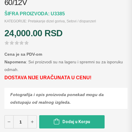
60/12V
ŠIFRA PROIZVODA:
U3385
KATEGORIJE:
Pretakanje dizel goriva
,
Setovi / dispanzeri
24,000.00
RSD
Cena je sa PDV-om
Napomena
: Svi proizvodi su na lageru i spremni su za isporuku
odmah.
DOSTAVA NIJE URAČUNATA U CENU!
Fotografija i opis proizvoda ponekad mogu da
odstupaju od realnog izgleda.
Dodaj u Korpu