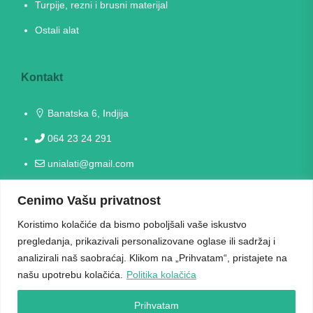
Turpije, rezni i brusni materijal
Ostali alat
Kontakt
Banatska 6, Indjija
064 23 24 291
unialati@gmail.com
Cenimo Vašu privatnost
Radno vreme
Koristimo kolačiće da bismo poboljšali vaše iskustvo
Radni danima: 09h-17h
pregledanja, prikazivali personalizovane oglase ili sadržaj i
analizirali naš saobraćaj. Klikom na „Prihvatam“, pristajete na
Vikendom ne radimo
našu upotrebu kolačića.
Politika kolačića
Prihvatam