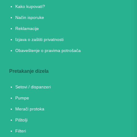
Kako kupovati?
Način isporuke
Reklamacije
Izjava o zaštiti privatnosti
Obaveštenje o pravima potrošača
Pretakanje dizela
Setovi / dispanzeri
Pumpe
Merači protoka
Pištolji
Filteri