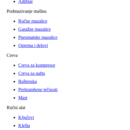
AdBlue
Podmazivanje mašina
Ručne mazalice
Garažne mazalice
Pneumatske mazalice
Oprema i delovi
Creva
Creva za kompresor
Creva za naftu
Baštenska
Prehrambene tečnosti
Mast
Ručni alat
Ključevi
Klešta