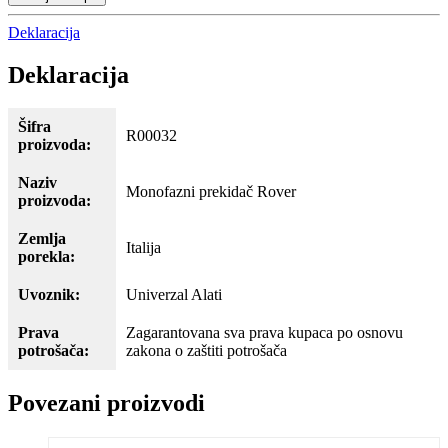
Deklaracija
Deklaracija
Šifra
R00032
proizvoda:
Naziv
Monofazni prekidač Rover
proizvoda:
Zemlja
Italija
porekla:
Uvoznik:
Univerzal Alati
Prava
Zagarantovana sva prava kupaca po osnovu
potrošača:
zakona o zaštiti potrošača
Povezani proizvodi