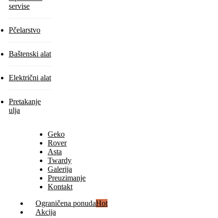
servise
Pčelarstvo
Baštenski alat
Električni alat
Pretakanje
ulja
Geko
Rover
Asta
Twardy
Galerija
Preuzimanje
Kontakt
Ograničena ponuda
Hot
Akcija