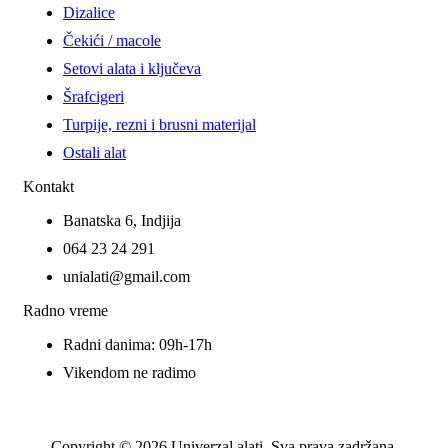
Dizalice
Čekići / macole
Setovi alata i ključeva
Šrafcigeri
Turpije, rezni i brusni materijal
Ostali alat
Kontakt
Banatska 6, Indjija
064 23 24 291
unialati@gmail.com
Radno vreme
Radni danima: 09h-17h
Vikendom ne radimo
Copyright © 2026 Univerzal alati. Sva prava zadržana.