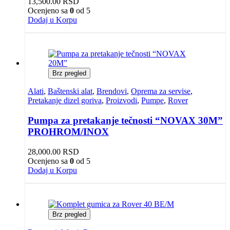
13,500.00
RSD
Ocenjeno sa
0
od 5
Dodaj u Korpu
Brz pregled
Alati
,
Baštenski alat
,
Brendovi
,
Oprema za servise
,
Pretakanje dizel goriva
,
Proizvodi
,
Pumpe
,
Rover
Pumpa za pretakanje tečnosti “NOVAX 30M”
PROHROM/INOX
28,000.00
RSD
Ocenjeno sa
0
od 5
Dodaj u Korpu
Brz pregled