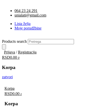
064 23 24 291
unialati@gmail.com
Lista želja
Moje porudžbine
Products search
Prijava
/
Registracija
RSD0.00
0
Korpa
zatvori
Korpa
RSD0.00
0
Korpa