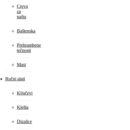
Creva
za
naftu
Baštenska
Prehrambene
tečnosti
Mast
Ručni alati
Ključevi
Klešta
Dizalice