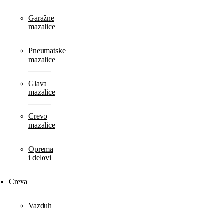
Garažne
mazalice
Pneumatske
mazalice
Glava
mazalice
Crevo
mazalice
Oprema
i delovi
Creva
Vazduh