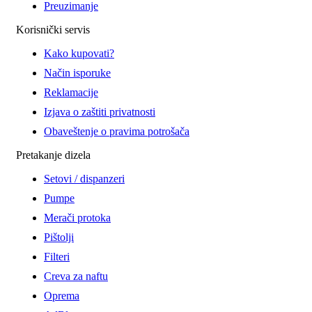
Preuzimanje
Korisnički servis
Kako kupovati?
Način isporuke
Reklamacije
Izjava o zaštiti privatnosti
Obaveštenje o pravima potrošača
Pretakanje dizela
Setovi / dispanzeri
Pumpe
Merači protoka
Pištolji
Filteri
Creva za naftu
Oprema