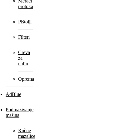
Merači
protoka
Pištolji
Filteri
Creva
za
naftu
Oprema
AdBlue
Podmazivanje
mašina
Ručne
mazalice