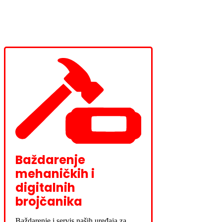
Baždarenje
mehaničkih i
digitalnih
brojčanika
Baždarenje i servis naših uređaja za