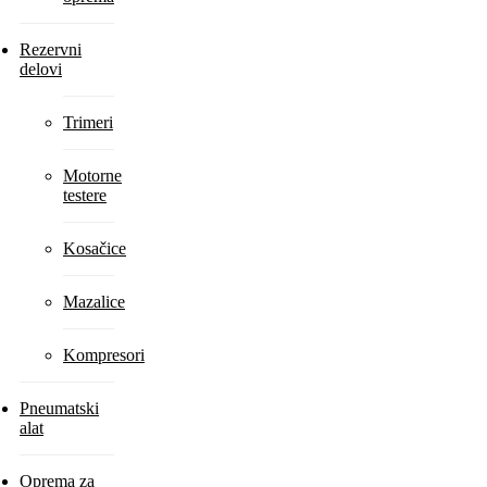
Rezervni
delovi
Trimeri
Motorne
testere
Kosačice
Mazalice
Kompresori
Pneumatski
alat
Oprema za