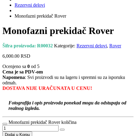
Rezervni delovi
Monofazni prekidač Rover
Monofazni prekidač Rover
Šifra proizvoda:
R00032
Kategorije:
Rezervni delovi
,
Rover
6,000.00
RSD
Ocenjeno sa
0
od 5
Cena je sa PDV-om
Napomena
: Svi proizvodi su na lageru i spremni su za isporuku
odmah.
DOSTAVA NIJE URAČUNATA U CENU!
Fotografija i opis proizvoda ponekad mogu da odstupaju od
realnog izgleda.
Monofazni prekidač Rover količina
Dodaj u Korpu