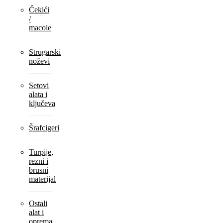
Čekići
/
macole
Strugarski
noževi
Setovi
alata i
ključeva
Šrafcigeri
Turpije,
rezni i
brusni
materijal
Ostali
alat i
oprema