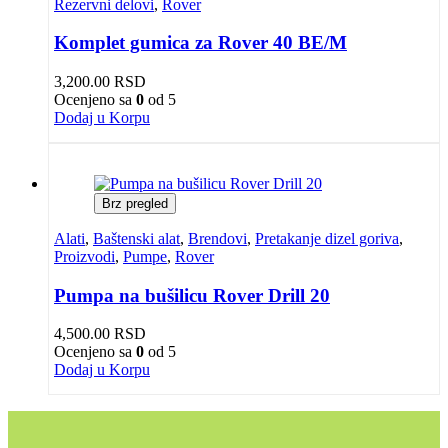
Rezervni delovi
,
Rover
Komplet gumica za Rover 40 BE/M
3,200.00
RSD
Ocenjeno sa
0
od 5
Dodaj u Korpu
Brz pregled
Alati
,
Baštenski alat
,
Brendovi
,
Pretakanje dizel goriva
,
Proizvodi
,
Pumpe
,
Rover
Pumpa na bušilicu Rover Drill 20
4,500.00
RSD
Ocenjeno sa
0
od 5
Dodaj u Korpu