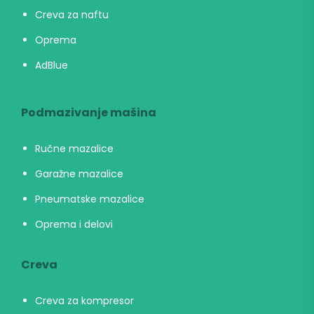
Creva za naftu
Oprema
AdBlue
Podmazivanje mašina
Ručne mazalice
Garažne mazalice
Pneumatske mazalice
Oprema i delovi
Creva
Creva za kompresor