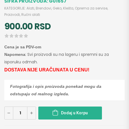
ŠIFRA PROIZVODA:
G01657
KATEGORIJE:
Alati
,
Brendovi
,
Geko
,
Klešta
,
Oprema za servise
,
Proizvodi
,
Ručni alati
900.00
RSD
Cena je sa PDV-om
: Svi proizvodi su na lageru i spremni su za
Napomena
isporuku odmah.
DOSTAVA NIJE URAČUNATA U CENU!
Fotografija i opis proizvoda ponekad mogu da
odstupaju od realnog izgleda.
Dodaj u Korpu