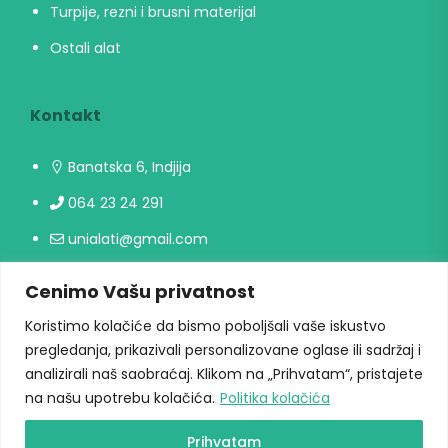
Turpije, rezni i brusni materijal
Ostali alat
Kontakt
Banatska 6, Indjija
064 23 24 291
unialati@gmail.com
Cenimo Vašu privatnost
Radno vreme
Koristimo kolačiće da bismo poboljšali vaše iskustvo
Radni danima: 09h-17h
pregledanja, prikazivali personalizovane oglase ili sadržaj i
analizirali naš saobraćaj. Klikom na „Prihvatam“, pristajete
Vikendom ne radimo
na našu upotrebu kolačića.
Politika kolačića
Prihvatam