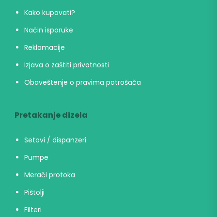
Kako kupovati?
Način isporuke
Reklamacije
Izjava o zaštiti privatnosti
Obaveštenje o pravima potrošača
Pretakanje dizela
Setovi / dispanzeri
Pumpe
Merači protoka
Pištolji
Filteri