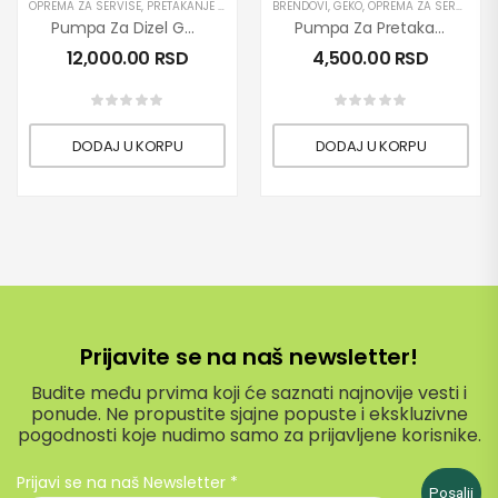
OPREMA ZA SERVISE
,
PRETAKANJE DIZEL GORIVA
BRENDOVI
,
PRETAKANJE ULJA
,
GEKO
,
OPREMA ZA SERVISE
,
PROIZVODI
,
PUMP
,
P
Pumpa Za Dizel Gorivo / Naftu 230V C-60/B02
Pumpa Za Pretakanje Dizel Goriva Samousisna 12V GEKO
12,000.00
RSD
4,500.00
RSD
DODAJ U KORPU
DODAJ U KORPU
Prijavite se na naš newsletter!
Budite među prvima koji će saznati najnovije vesti i
ponude. Ne propustite sjajne popuste i ekskluzivne
pogodnosti koje nudimo samo za prijavljene korisnike.
Prijavi se na naš Newsletter
*
Posalji