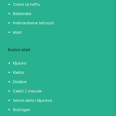
Creva za naftu
Baštenska
Prehrambene tečnosti
Mast
Ručni alat
Ključevi
Klešta
Dizalice
Čekići / macole
Setovi alata i ključeva
Šrafcigeri