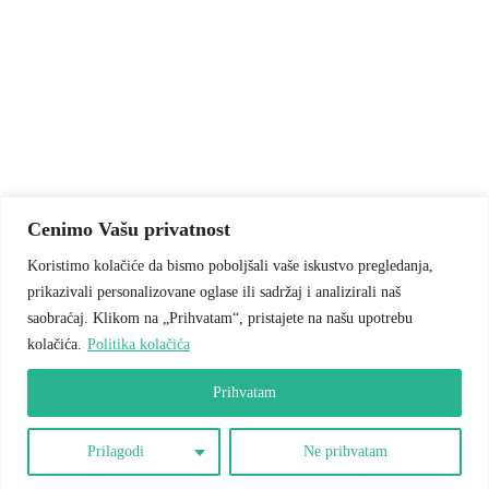
Cenimo Vašu privatnost
Koristimo kolačiće da bismo poboljšali vaše iskustvo pregledanja,
prikazivali personalizovane oglase ili sadržaj i analizirali naš
saobraćaj. Klikom na „Prihvatam“, pristajete na našu upotrebu
kolačića.
Politika kolačića
Prihvatam
Prilagodi
Ne prihvatam