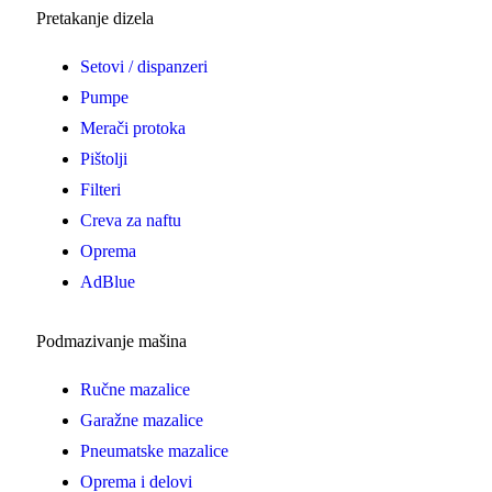
Pretakanje dizela
Setovi / dispanzeri
Pumpe
Merači protoka
Pištolji
Filteri
Creva za naftu
Oprema
AdBlue
Podmazivanje mašina
Ručne mazalice
Garažne mazalice
Pneumatske mazalice
Oprema i delovi