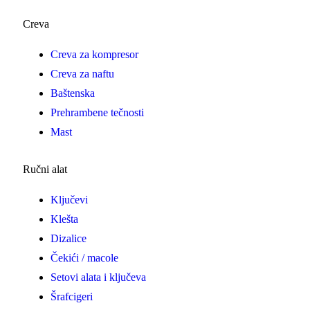
Creva
Creva za kompresor
Creva za naftu
Baštenska
Prehrambene tečnosti
Mast
Ručni alat
Ključevi
Klešta
Dizalice
Čekići / macole
Setovi alata i ključeva
Šrafcigeri