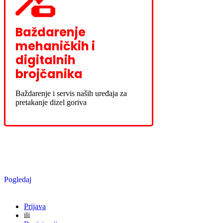
Baždarenje
mehaničkih i
digitalnih
brojčanika
Baždarenje i servis naših uređaja za
pretakanje dizel goriva
Novo u ponudi
Pogledaj
Prijava
ili